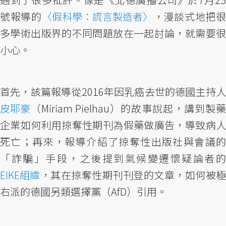
號報導的
〈假科學：謊言製造者〉
，漫談式地把
多學術出版界的不同問題放在一起討論，就需要很
小心。
首先，該篇報導從2016年因乳癌去世的德國主持人
皮耶豪
（Miriam Pielhau）的故事說起，講到製藥
企業如何利用掠奪性期刊為假藥做廣告，導致病人
死亡；再來，報導介紹了掠奪性出版社與會議的
「詐騙」手段，之後提到氣候變遷懷疑論者的
EIKE組織
，其在掠奪性期刊刊登的文章，如何被極
右派的德國另類選擇黨（AfD）引用。