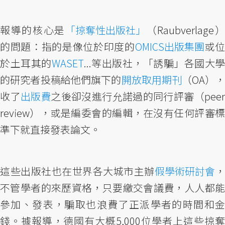
報導的核心是
「掠奪性出版社」
（Raubverlage）
的問題：指的是像位於印度的
OMICS出版集團
或
於土耳其的
WASET
...等出版社，「誘騙」各國大學
的研究者投稿給他們旗下的
開放取用期刊
（OA），
收了
出版費
之後卻沒進行允諾過的同行評審（pee
review），或是編委會的編輯，在沒有任何評審標
準下就直接發表論文。
這些出版社也在世界各大城市主辦
假學術研討會
，
不管學者的來歷資格，只要繳交會議費，人人都能
參加、發表，騙取也浪費了正派學者的時間和金
錢。據報導，德國有大概5,000位學者上這些掠奪