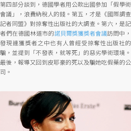
第四部分談到，德國學者用公款出國參加「假學術
會議」，浪費納稅人的錢。第五，才是《國際調查
記者同盟》對掠奪性出版社的大調查。第六，是記
者們在德國林道市的
諾貝爾獎獲獎者會議
訪問中
發現連獲獎者之中也有人曾經受掠奪性出版社的
騙，並提到「不發表，就等死」的惡劣學術環境。
最後，報導又回到皮耶豪的死以及騙她吃假藥的公
司。