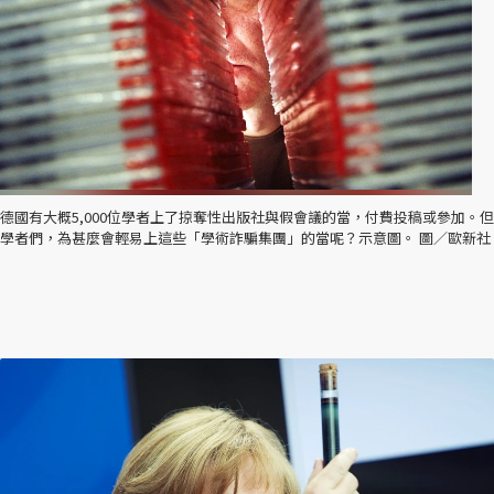
德國有大概5,000位學者上了掠奪性出版社與假會議的當，付費投稿或參加。但
學者們，為甚麼會輕易上這些「學術詐騙集團」的當呢？示意圖。 圖／歐新社