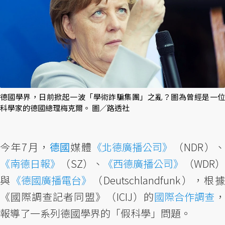
德國學界，日前掀起一波「學術詐騙集團」之亂？圖為曾經是一位
科學家的德國總理梅克爾。 圖／路透社
今年7月，
德國
媒體
《北德廣播公司》
（NDR）、
《南德日報》
（SZ）、
《西德廣播公司》
（WDR）
與
《德國廣播電台》
（Deutschlandfunk），根
《國際調查記者同盟》（ICIJ）的
國際合作調查
報導了一系列德國學界的「假科學」問題。