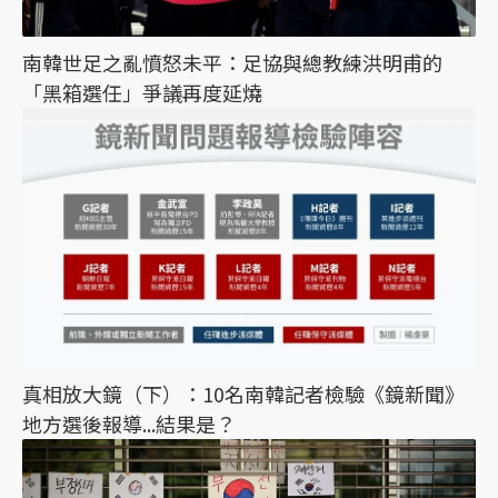
南韓世足之亂憤怒未平：足協與總教練洪明甫的
「黑箱選任」爭議再度延燒
真相放大鏡（下）：10名南韓記者檢驗《鏡新聞》
地方選後報導...結果是？