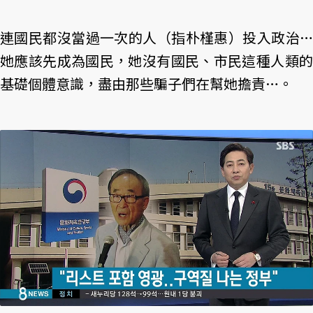
連國民都沒當過一次的人（指朴槿惠）投入政治…
她應該先成為國民，她沒有國民、市民這種人類的
基礎個體意識，盡由那些騙子們在幫她擔責…。