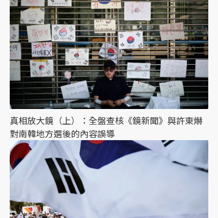
真相放大鏡（上）：全盤查核《鏡新聞》與許東爀
對南韓地方選後的內容誤導