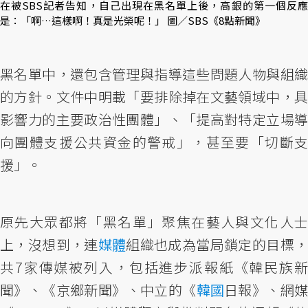
在被SBS記者告知，自己出現在黑名單上後，高銀的第一個反應
是：「啊…這樣啊！真是光榮呢！」 圖／SBS《8點新聞》
黑名單中，還包含管理與指導這些問題人物與組織
的方針。文件中明載「要排除掉在文藝領域中，具
影響力的主要政治性團體」、「提高對特定立場導
向團體支援公共資金的警戒」，甚至要「切斷支
援」。
原先大眾都將「黑名單」聚焦在藝人與文化人士
上，沒想到，連
媒體
組織也成為當局鎖定的目標
共7家傳媒被列入，包括進步派報紙《韓民族新
聞》、《京鄉新聞》、中立的《
韓國
日報》、網