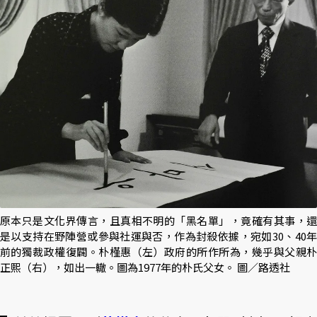
原本只是文化界傳言，且真相不明的「黑名單」，竟確有其事，還
是以支持在野陣營或參與社運與否，作為封殺依據，宛如30、40年
前的獨裁政權復闢。朴槿惠（左）政府的所作所為，幾乎與父親朴
正熙（右），如出一轍。圖為1977年的朴氏父女。 圖／路透社