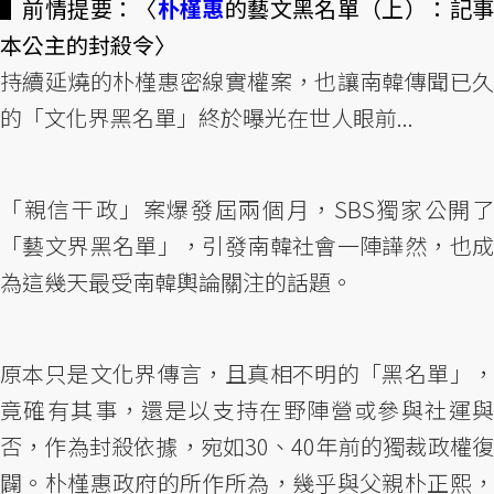
▌前情提要：〈
朴槿惠
的藝文黑名單（上）：記
本公主的封殺令〉
持續延燒的朴槿惠密線實權案，也讓南韓傳聞已久
的「文化界黑名單」終於曝光在世人眼前...
「親信干政」案爆發屆兩個月，SBS獨家公開了
「藝文界黑名單」，引發南韓社會一陣譁然，也成
為這幾天最受南韓輿論關注的話題。
原本只是文化界傳言，且真相不明的「黑名單」，
竟確有其事，還是以支持在野陣營或參與社運與
否，作為封殺依據，宛如30、40年前的獨裁政權復
闢。朴槿惠政府的所作所為，幾乎與父親朴正熙，