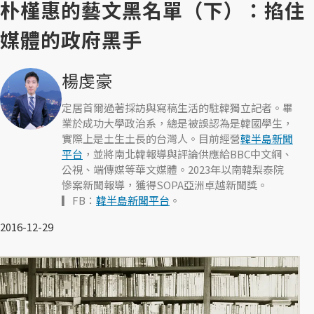
朴槿惠的藝文黑名單（下）：掐住
媒體的政府黑手
楊虔豪
定居首爾過著採訪與寫稿生活的駐韓獨立記者。畢
業於成功大學政治系，總是被誤認為是韓國學生，
實際上是土生土長的台灣人。目前經營
韓半島新聞
平台
，並將南北韓報導與評論供應給BBC中文網、
公視、端傳媒等華文媒體。2023年以南韓梨泰院
慘案新聞報導，獲得SOPA亞洲卓越新聞獎。
▎FB：
韓半島新聞平台
。
2016-12-29