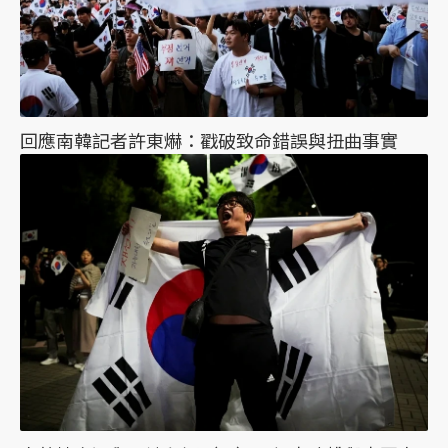
回應南韓記者許東爀：戳破致命錯誤與扭曲事實