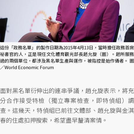
這份「政務名單」的製作日期為2015年4月13日，當時擔任政務首席
祕書官的人，正是現任文化體育觀光部長趙允旋（圖）。趙所服務
過的兩個單位，都涉及黑名單生產與運作，被指控是始作俑者。 圖
／World Economic Forum
面對黑名單衍伸出的連串爭議，趙允旋表示，將充
分合作接受特檢（獨立專案檢查，即特偵組）調
查。這幾天，特偵組已前往文體部、趙允旋與金淇
春的住處扣押搜索，希望盡早釐清案情。