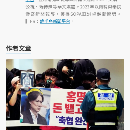
公視、端傳媒等華文媒體。2023年以南韓梨泰院
慘案新聞報導，獲得SOPA亞洲卓越新聞獎。
▎FB：
韓半島新聞平台
。
作者文章