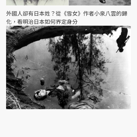
外國人卻有日本姓？從《雪女》作者小泉八雲的歸
化，看明治日本如何界定身分
《魔之濕地》：協助日軍作戰的高砂義勇隊，台籍
日本兵缺少的歷史拼圖