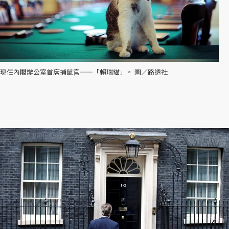
現任內閣辦公室首席捕鼠官——「賴瑞貓」。 圖／路透社