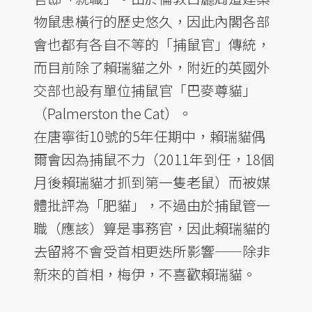
物鼠患橫行的歷史悠久，因此內閣各部
會也都有各自不等的「捕鼠官」傳統，
而目前除了賴瑞貓之外，附近的英國外
交部也設有單位捕鼠官「巴麥尊貓」
（Palmerston the Cat）。
在唐寧街10號的5年任期中，賴瑞貓偶
爾會因為捕鼠不力（2011年到任，18個
月後賴瑞貓才抓到第一隻老鼠）而被媒
體批評為「肥貓」，不過由於捕鼠管一
職（應該）算是事務官，因此賴瑞貓的
去留將不會受首相更迭所影響——除非
新來的首相，梅伊，不喜歡賴瑞貓。