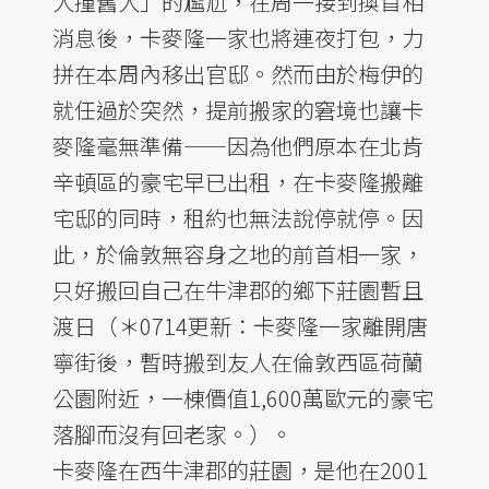
人撞舊人」的尷尬，在周一接到換首相
消息後，卡麥隆一家也將連夜打包，力
拼在本周內移出官邸。然而由於梅伊的
就任過於突然，提前搬家的窘境也讓卡
麥隆毫無準備——因為他們原本在北肯
辛頓區的豪宅早已出租，在卡麥隆搬離
宅邸的同時，租約也無法說停就停。因
此，於倫敦無容身之地的前首相一家，
只好搬回自己在牛津郡的鄉下莊園暫且
渡日（＊0714更新：卡麥隆一家離開唐
寧街後，暫時搬到友人在倫敦西區荷蘭
公園附近，一棟價值1,600萬歐元的豪宅
落腳而沒有回老家。）。
卡麥隆在西牛津郡的莊園，是他在2001