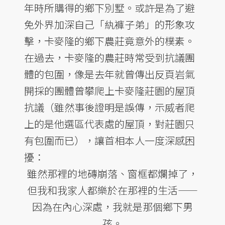
年時所購得的鄉下別墅。或許是為了避
免外界加深自己「紈褲子弟」的形象攻
擊，卡麥隆的鄉下農莊竟意外的樸素。
在過去，卡麥隆的農莊時常受到抗議團
體的包圍，像是去年就曾傳出反頁岩氣
開採的團體曾攀爬上卡麥隆莊園的屋頂
抗議（雖然事後證明是誤傳，示威者爬
上的是他選區代表處的屋頂，對莊園只
有包圍而已），讓首相本人一度深感困
擾：
雖然那裡的地磚崩落、窗框都爛掉了，
但我和我家人都樂於在那裡的生活——
因為在內心深處，我就是那個鄉下男
孩。