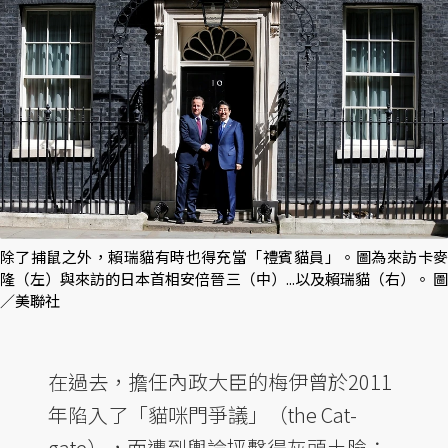
除了捕鼠之外，賴瑞貓有時也得充當「禮賓貓員」。圖為來訪卡麥
隆（左）與來訪的日本首相安倍晉三（中）...以及賴瑞貓（右）。 圖
／美聯社
在過去，擔任內政大臣的梅伊曾於2011
年陷入了「貓咪門爭議」（the Cat-
gate），而遭到輿論抨擊得灰頭土臉：