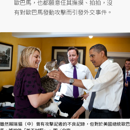
歐巴馬，也都願意任其撫摸、拍拍，沒
有對歐巴馬發動攻擊而引發外交事件。
雖然賴瑞貓（中）曾有攻擊記者的不良記錄，但對於美國總統歐巴