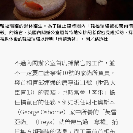
韓福瑞貓的退休貓生。為了阻止媒體圈內「韓福瑞貓被布萊爾暗
殺」的謠言，英國內閣辦公室還曾特地安排記者保密見證採訪，探
視退休後的韓福瑞貓以證明「他還活著」。 圖／路透社
不過內閣辦公室首席捕鼠官的工作，並
不一定要由唐寧街10號的家貓所負責，
與首相官邸連通的唐寧街11號（財政大
臣官邸）的家貓，也時常會「客串」擔
任捕鼠官的任務。例如現任財相奧斯本
（George Osborne）家中所養的「芙雷
亞貓」（Freya）就曾傳出過「奪權」捕
鼠無方賴瑞貓的消息，而工黨前首相布