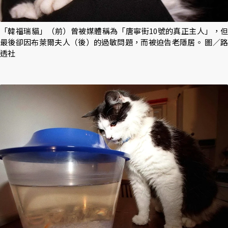
「韓福瑞貓」（前）曾被媒體稱為「唐寧街10號的真正主人」，但
最後卻因布萊爾夫人（後）的過敏問題，而被迫告老隱居。 圖／路
透社