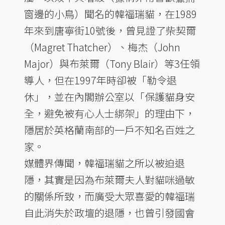
窗邊的小鳥）聞名的韓福瑞貓，在1989
年來到唐寧街10號後，曾見證了柴契爾
（Magret Thatcher）、梅杰（John
Major）與布萊爾（Tony Blair）等3任領
導人，但在1997年時卻被「勒令退
休」，並在內閣辦公室以「保護貓身安
全，避免被有心人士綁架」的理由下，
隱居於英格蘭南部的一戶不知名百姓之
家。
媒體界傳聞，韓福瑞貓之所以被迫退
隱，其實是因為布萊爾夫人對貓咪過敏
的關係所致，而廣受大眾喜愛的韓福瑞
自此消失於政壇的退隱，也曾引發國會