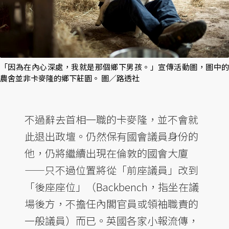
「因為在內心深處，我就是那個鄉下男孩。」宣傳活動圖，圖中的
農舍並非卡麥隆的鄉下莊園。 圖／路透社
不過辭去首相一職的卡麥隆，並不會就
此退出政壇。仍然保有國會議員身份的
他，仍將繼續出現在倫敦的國會大廈
——只不過位置將從「前座議員」改到
「後座座位」（Backbench，指坐在議
場後方，不擔任內閣官員或領袖職責的
一般議員）而已。英國各家小報流傳，