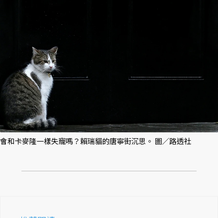
會和卡麥隆一樣失寵嗎？賴瑞貓的唐寧街沉思。 圖／路透社