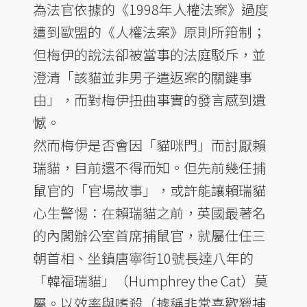
為法官依據的《1998年人權法案》過度
遭到歐盟的《人權法案》原則所箝制；
但梅伊的說法卻被當事的法庭駁斥，並
澄清「該貓並非男子遣返案的關鍵事
由」，而對梅伊扭曲事實的發言感到遺
憾。
然而梅伊是否會因「貓咪門」而討厭賴
瑞貓，目前還不得而知。但先前幾任捕
鼠官的「官場故事」，或許能讓賴瑞貓
心生警惕：在賴瑞貓之前，英國最著名
的內閣辦公室首席捕鼠官，就屬仕任三
朝首相、坐鎮唐寧街10號長達八年的
「韓福瑞貓」（Humphrey the Cat）莫
屬。以效率與嗜殺（據稱非常喜歡獵捕