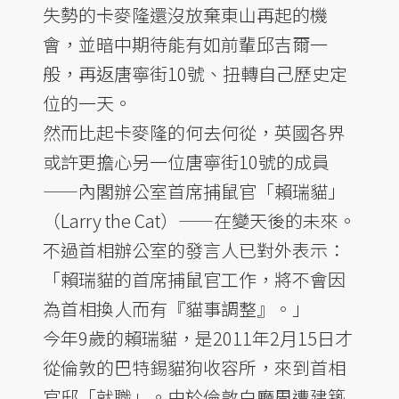
失勢的卡麥隆還沒放棄東山再起的機
會，並暗中期待能有如前輩邱吉爾一
般，再返唐寧街10號、扭轉自己歷史定
位的一天。
然而比起卡麥隆的何去何從，英國各界
或許更擔心另一位唐寧街10號的成員
——內閣辦公室首席捕鼠官「賴瑞貓」
（Larry the Cat）——在變天後的未來。
不過首相辦公室的發言人已對外表示：
「賴瑞貓的首席捕鼠官工作，將不會因
為首相換人而有『貓事調整』。」
今年9歲的賴瑞貓，是2011年2月15日才
從倫敦的巴特錫貓狗收容所，來到首相
官邸「就職」。由於倫敦白廳周遭建築