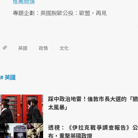
推薦閱讀
專題企劃：英國脫歐公投：歐盟，再見
英國
政情
文化
# 英國
踩中政治地雷！倫敦市長大選的「猶
太風暴」
透視：《伊拉克戰爭調查報告》公
布，重擊英國政壇