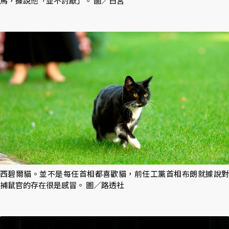
馬，據說他「並不討厭」。 圖／白宮
西碧爾貓。並不是每任首相都喜歡貓，前任工黨首相布朗就據說對
捕鼠官的存在很是感冒。 圖／路透社