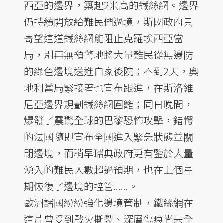
西亞的邊界，築起2米高的鐵絲網。邊界
仍持續開放給難民們過境，斯國政府只
寄望這道鐵絲網能阻止克羅埃西亞當
局，別再無預警地將大量難民從無邊防
的綠色邊境送進自家後院；不到2天，奧
地利當局緊接著也宣布跟進，在斯洛維
尼亞邊界規劃鐵絲網圍籬；同日晚間，
爆發了震驚全球的巴黎恐怖攻擊，錯愕
的法國隨即宣布全國進入緊急狀態並關
閉邊境，而稍早瑞典政府更有鑒於大量
湧入的難民人數超過預期，也在上個星
期恢復了邊境的控管......。
歐洲諸國紛紛強化邊境管制，鐵絲網在
這片曾受到戰火撕裂、深層傷痕尚未全