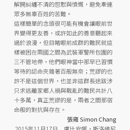
解開糾纏不清的怨懟與憤慨，避免牽連
眾多無辜百姓的苦難。
這樣簡單的念頭很可能有機會讓眼前世
界變得更友善，或許如此的善意聽起來
過於浪漫，但目睹眼前成群的難民就這
樣被困在兩國之間為武裝軍警所包圍的
三不管地帶，他們眼神當中那早已習慣
等待的認命夾雜著百般無奈；荒謬的也
許不是這個世界，也並非這群長途跋涉
只求逃離家鄉人禍與戰亂的難民共計八
十多萬，真正荒謬的是，兩者之間那宿
命般的對抗與存在。
張雍 Simon Chang
2015年11月17日 盧比安娜，斯洛維尼