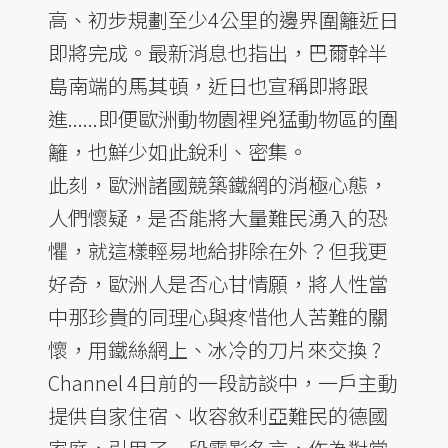
高、初步規劃至少4公里的邊界圍籬近日
即將完成。最新消息也指出，巴爾幹半
島南端的馬其頓，近日也宣稱即將跟
進......即便歐洲動物園裡兇猛動物區的圍
籬，也鮮少如此銳利、密集。
此刻，歐洲諸國競築鐵網的消極心態，
人們懷疑，是否能將大量難民湧入的恐
懼，就這樣輕易地給排除在外？但我更
好奇，歐洲人是否心甘情願，將人性當
中那珍貴的同理心與疼惜他人苦難的關
懷，用鐵絲網上、冰冷的刀片來交換 ?
Channel 4日前的一段訪談中，一戶主動
提供自家住宿、收容敘利亞難民的德國