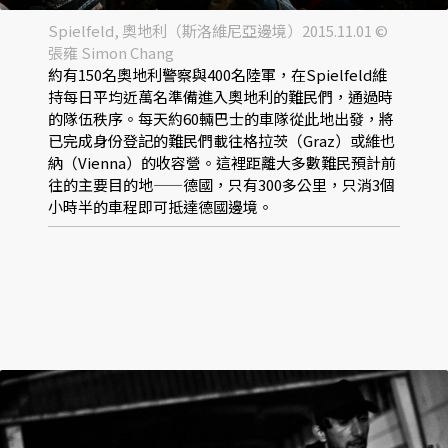
Spielfeld, 奧地利（斯洛維尼亞邊境）2015.11.01 ©
張雍 Simon Chang
約有150名奧地利警察與400名陸軍，在Spielfeld維
持每日平均近萬名準備進入奧地利的難民們，通過時
的隊伍秩序。每天約60輛巴士的車隊從此地出發，將
已完成身份登記的難民們載往格拉茨（Graz）或維也
納（Vienna）的收容營。這裡距離大多數難民預計前
往的主要目的地——德國，只有300多公里，只消3個
小時半的車程即可抵達德國邊境。