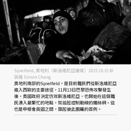
Spielfeld, 奧地利（斯洛維尼亞邊境）2015.10.31 ©
張雍 Simon Chang
奧地利南部的Spielfeld，是目前難民們從斯洛維尼亞
進入西歐的主要途徑，11月13日巴黎恐怖攻擊發生
後，奧國政府決定仿效斯洛維尼亞，也開始在這個難
民湧入最繁忙的地點，架設起控制動線的鐵絲網。這
也是申根會員國之間，築起彼此圍籬的首例。