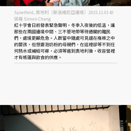
Spielfeld, 奧地利（斯洛維尼亞邊境）2015.11.01 ©
張雍 Simon Chang
紅十字會日前發表緊急聲明，冬季入夜後的低溫，讓
那些在兩國邊境中間、三不管地帶等待通關的難民
們，處境更顯危急。人群當中隨處可見還在襁褓之中
的嬰孩，但想要泡奶粉的母親們，在這裡卻等不到任
何熱水或補給可尋，必須等進到奧地利後，收容營裡
才有帳篷與飲食的供應。