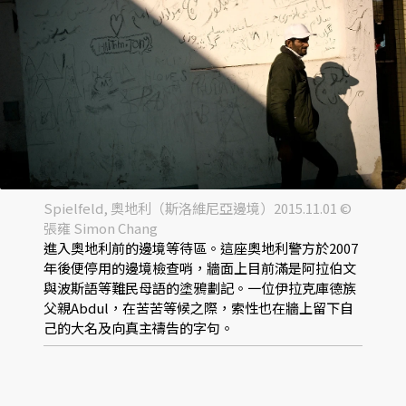
Spielfeld, 奧地利（斯洛維尼亞邊境）2015.11.01 ©
張雍 Simon Chang
進入奧地利前的邊境等待區。這座奧地利警方於2007
年後便停用的邊境檢查哨，牆面上目前滿是阿拉伯文
與波斯語等難民母語的塗鴉劃記。一位伊拉克庫德族
父親Abdul，在苦苦等候之際，索性也在牆上留下自
己的大名及向真主禱告的字句。