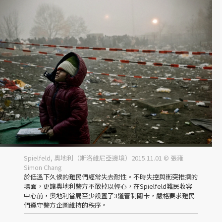
Spielfeld, 奧地利（斯洛維尼亞邊境）2015.11.01 © 張雍
Simon Chang
於低溫下久候的難民們經常失去耐性。不時失控與衝突推擠的
場面，更讓奧地利警方不敢掉以輕心，在Spielfeld難民收容
中心前，奧地利當局至少設置了3道管制關卡，嚴格要求難民
們遵守警方企圖維持的秩序。