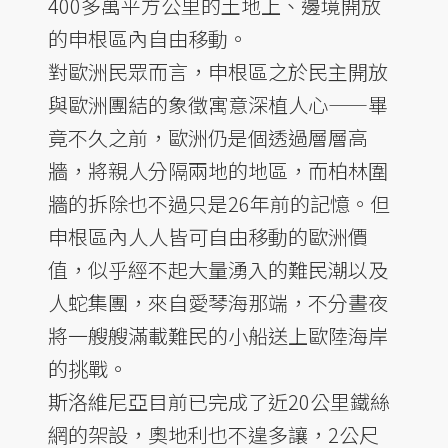
400多萬平方公里的土地上、邊境開放
的申根區內自由移動。
對歐洲民眾而言，申根區之於民主開放
與歐洲團結的象徵寓意深植人心——畢
竟不久之前，歐洲仍是個透過層層高
牆，將親人分隔兩地的地區，而柏林圍
牆的拆除也不過只是26年前的記憶。但
申根區內人人皆可自由移動的歐洲價
值，似乎經不起大量湧入的難民潮以及
人蛇集團，來自愛琴海那端，不分晝夜
將一艘艘滿載難民的小船送上歐陸海岸
的挑戰。
斯洛維尼亞目前已完成了近20公里鐵絲
網的架設，奧地利也不遑多讓，2公尺