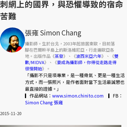
刺網上的國界，與恐懼導致的宿命
苦難
張雍 Simon Chang
攝影師。生於台北，2003年起旅居東歐，目前落
腳在巴爾幹半島上的斯洛維尼亞，行走遍歐亞各
地。出版作品《
蒸發
》、《
波西米亞六年
》、《
雙
數/MIDVA
》、《
要成為攝影師，你得從走路走得
很慢開始
》。
「攝影不只是項專業，是一種骨氣、更是一種生活
方式，而一張照片，是作者面對當下生活最誠懇也
最直接的證據。」
▎作品網站：
www.simon.chinito.com
▎FB：
Simon Chang 張雍
2015-11-20