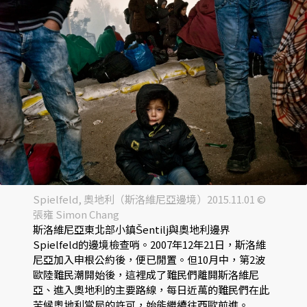
Spielfeld, 奧地利（斯洛維尼亞邊境）2015.11.01 ©
張雍 Simon Chang
斯洛維尼亞東北部小鎮Šentilj與奧地利邊界
Spielfeld的邊境檢查哨。2007年12年21日，斯洛維
尼亞加入申根公約後，便已閒置。但10月中，第2波
歐陸難民潮開始後，這裡成了難民們離開斯洛維尼
亞、進入奧地利的主要路線，每日近萬的難民們在此
苦候奧地利當局的許可，始能繼續往西歐前進。