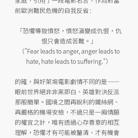
家庭，引用了一段電影名言，作為對當
前歐洲難民危機的自我反省 :
「恐懼導致憤怒，憤怒演變成仇恨，仇
恨只會造成苦難。」
（"Fear leads to anger, anger leads to
hate, hate leads to suffering."）
的確，與好萊塢電影劇情不同的是——
眼前世界絕非非黑即白、英雄對決反派
那般簡單。國境之間再銳利的鐵絲網、
再嚴格的機場安檢，不過只是一廂情願
的權宜之計，唯有透過心存善意的相互
理解，恐懼才有可能被釐清、才有機會