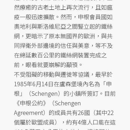
然療癒的古老土地上再次流行，且如瘟
疫一般迅速擴散。然而，申根會員國如
奧地利與斯洛維尼亞之間豎立起的鐵絲
網，更暗示了原本無國界的歐洲，與共
同捍衛外部邊境的信任與美意，等不及
在綿延數百公里的鐵絲網裝置完成之
前，眼看就要崩解的顢頇。
不受阻礙的移動與遷徙等協議，最早於
1985年6月14日在盧森堡境內名為「申
根」（Schengen）的小鎮所簽訂。目前
《申根公約》（Schengen
Agreement）的成員共有26國（其中22
個屬於歐盟成員），約有4億人口能在這