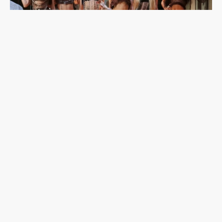
韓流吹到土耳其：東亞想像與K-pop的性別文化戰