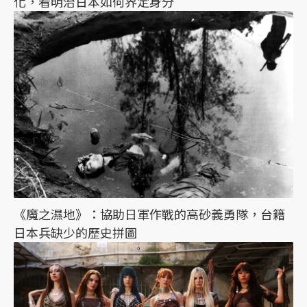
化，看明治日本如何界定身分
《魔之濕地》：協助日軍作戰的高砂義勇隊，台籍
日本兵缺少的歷史拼圖