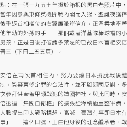
點：在一張一九五七年攝於箱根的黑白老照片中，
當年因參與東條英機開戰內閣而入獄、聖誕夜獲釋
後重返首相權位的右翼鷹派岸信介，正溫柔地牽著
他年幼的外孫的手──那個戴著洋基隊棒球帽的小
男孩，正是日後打破諸多禁忌的已故日本首相安倍
晉三（下冊二五五頁）。
安倍在兩次首相任內，努力要讓日本擺脫戰後體
制，質疑東條定罪的合法性，並不顧鄰國反對、多
次參拜供奉著甲類戰犯的靖國神社。與此同時，安
倍透過「集團自衛權」的擴張詮釋積極重整軍備，
大膽提出印太戰略構想，高喊「臺灣有事即日本有
事」──這個口號，正由他身後的理念繼承者、戰