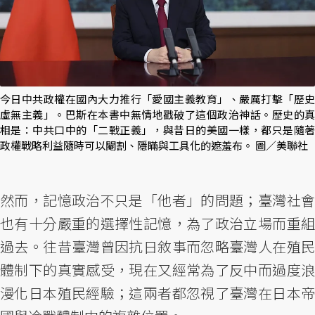
今日中共政權在國內大力推行「愛國主義教育」、嚴厲打擊「歷史
虛無主義」。巴斯在本書中無情地戳破了這個政治神話。歷史的真
相是：中共口中的「二戰正義」，與昔日的美國一樣，都只是隨著
政權戰略利益隨時可以閹割、隱瞞與工具化的遮羞布。 圖／美聯社
然而，記憶政治不只是「他者」的問題；臺灣社會
也有十分嚴重的選擇性記憶，為了政治立場而重組
過去。往昔臺灣曾因抗日敘事而忽略臺灣人在殖民
體制下的真實感受，現在又經常為了反中而過度浪
漫化日本殖民經驗；這兩者都忽視了臺灣在日本帝