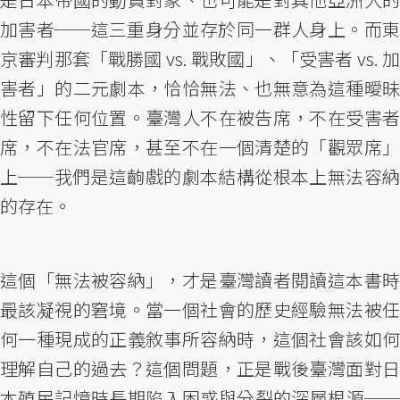
加害者──這三重身分並存於同一群人身上。而東
京審判那套「戰勝國 vs. 戰敗國」、「受害者 vs. 加
害者」的二元劇本，恰恰無法、也無意為這種曖昧
性留下任何位置。臺灣人不在被告席，不在受害者
席，不在法官席，甚至不在一個清楚的「觀眾席」
上──我們是這齣戲的劇本結構從根本上無法容納
的存在。
這個「無法被容納」，才是臺灣讀者閱讀這本書時
最該凝視的窘境。當一個社會的歷史經驗無法被任
何一種現成的正義敘事所容納時，這個社會該如何
理解自己的過去？這個問題，正是戰後臺灣面對日
本殖民記憶時長期陷入困惑與分裂的深層根源──