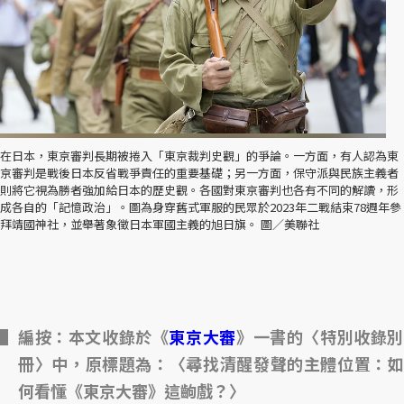
在日本，東京審判長期被捲入「東京裁判史觀」的爭論。一方面，有人認為東
京審判是戰後日本反省戰爭責任的重要基礎；另一方面，保守派與民族主義者
則將它視為勝者強加給日本的歷史觀。各國對東京審判也各有不同的解讀，形
成各自的「記憶政治」。圖為身穿舊式軍服的民眾於2023年二戰結束78週年參
拜靖國神社，並舉著象徵日本軍國主義的旭日旗。 圖／美聯社
編按：本文收錄於《
東京大審
》一書的〈特別收錄
冊〉中，原標題為：〈尋找清醒發聲的主體位置：如
何看懂《東京大審》這齣戲？〉