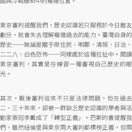
國與冷戰體制中的複雜位置。
東京審判提醒我們，歷史認識若只服務於今日敵友
劃分，就會失去理解複雜過去的能力。臺灣自身的
歷史──無論是關乎原住民、明鄭、清領、日治、
二二八、白色恐怖──同樣處於這種拉扯中。閱讀
東京審判，其實是在練習一種審視自己歷史的眼
光。
其次，戰後審判從來不只是法律問題，但在過去
二、三十年來，卻被一群缺乏歷史認識的學者與活
動家張冠李戴成了「轉型正義」。巴斯的書提醒我
們，雖然紐倫堡與東京兩大審判都標榜正義，但兩