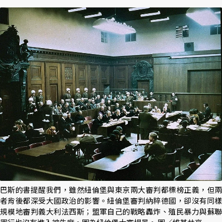
巴斯的書提醒我們，雖然紐倫堡與東京兩大審判都標榜正義，但兩
者背後都深受大國政治的影響。紐倫堡審判納粹德國，卻沒有同樣
規模地審判義大利法西斯；盟軍自己的戰略轟炸、殖民暴力與蘇聯