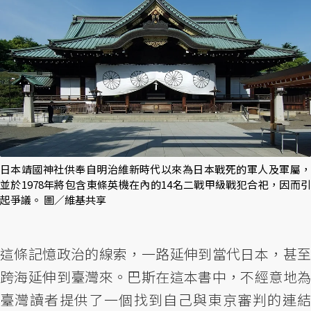
日本靖國神社供奉自明治維新時代以來為日本戰死的軍人及軍屬，
並於1978年將包含東條英機在內的14名二戰甲級戰犯合祀，因而引
起爭議。 圖／維基共享
這條記憶政治的線索，一路延伸到當代日本，甚至
跨海延伸到臺灣來。巴斯在這本書中，不經意地為
臺灣讀者提供了一個找到自己與東京審判的連結