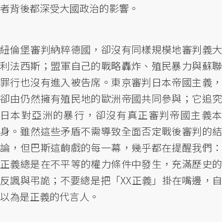
者背後都深受大國政治的影響。
紐倫堡審判納粹德國，卻沒有同樣規模地審判義大
利法西斯；盟軍自己的戰略轟炸、殖民暴力與蘇聯
罪行也沒有進入被告席。東京審判日本帝國主義，
卻由仍然擁有殖民地的歐洲帝國共同參與；它追究
日本對亞洲的暴行，卻沒有真正審判帝國主義本
身。雖然這些矛盾不需導致全面否定戰後審判的結
論，但巴斯這齣戲的每一幕，幾乎都在提醒我們：
正義總是在不平等的權力條件中發生，充滿歷史的
反諷與弔詭；不要總是把「XX正義」掛在嘴邊，自
以為是正義的代言人。