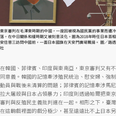
東京審判在毛澤東時期的中國，一度因被視為國民黨的事業而遭冷
落，在中日關係和緩時期又被刻意淡化。圖為2018年時任日本首相
安倍晉三訪問中國前，一面日本國旗在天安門廣場飄揚。 圖／路透
社
在韓國、菲律賓、印度與東南亞，東京審判又有不
同意義。韓國的記憶牽涉殖民統治、慰安婦、強制
動員與戰後未清算的問題；菲律賓的記憶牽涉馬尼
拉大屠殺與日本占領暴力；印度則透過帕爾把東京
審判與反殖民主義批判連在一起。相形之下，臺灣
在這齣戲裡面的戲分極少，甚至遠遠比不上日本另