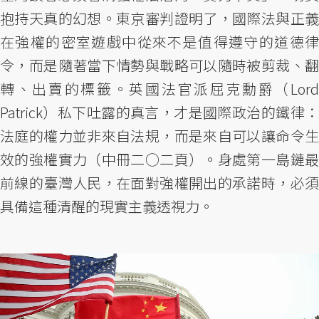
抱持天真的幻想。東京審判證明了，國際法與正義
在強權的密室遊戲中從來不是值得遵守的道德律
令，而是隨著當下情勢與戰略可以隨時被剪裁、翻
轉、出賣的標籤。英國法官派屈克勳爵（Lord
Patrick）私下吐露的真言，才是國際政治的鐵律：
法庭的權力並非來自法規，而是來自可以讓命令生
效的強權實力（中冊二○二頁）。身處第一島鏈最
前線的臺灣人民，在面對強權開出的承諾時，必須
具備這種清醒的現實主義透視力。