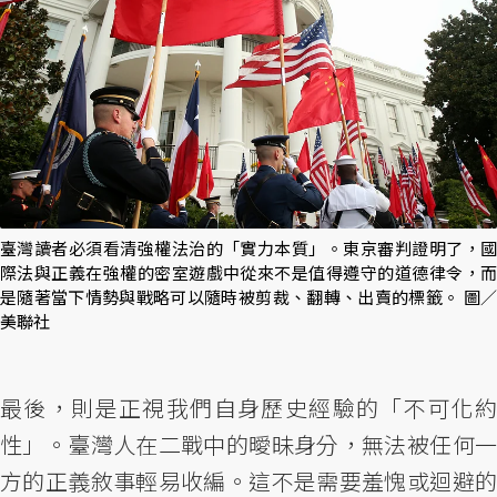
臺灣讀者必須看清強權法治的「實力本質」。東京審判證明了，國
際法與正義在強權的密室遊戲中從來不是值得遵守的道德律令，而
是隨著當下情勢與戰略可以隨時被剪裁、翻轉、出賣的標籤。 圖／
美聯社
最後，則是正視我們自身歷史經驗的「不可化約
性」。臺灣人在二戰中的曖昧身分，無法被任何一
方的正義敘事輕易收編。這不是需要羞愧或迴避的