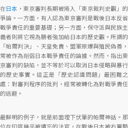
在
日本
，東京審判長期被捲入「東京裁判史觀」
爭論。一方面，有人認為東京審判是戰後日本反省
戰爭責任的重要基礎；另一方面，保守派與民族主
義者則將它視為勝者強加給日本的歷史觀。所謂的
「帕爾判決」、天皇免責、盟軍原爆與殖民偽善，
常被作為削弱日本戰爭責任的論據。然而，指出東
京審判的缺陷，並不等於可以取消日本侵略與暴行
的歷史事實。這正是「歷史認識問題」最困難之
處：對審判程序的批判，經常被轉化為對戰爭責任
的逃避。
最鮮明的例子，就是前面埋下伏筆的帕爾神話。那
位在印度幾乎被遺忘的法官，在戰後日本被右翼勢