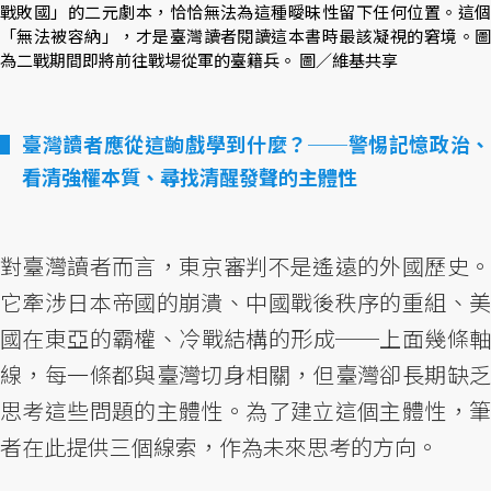
戰敗國」的二元劇本，恰恰無法為這種曖昧性留下任何位置。這個
「無法被容納」，才是臺灣讀者閱讀這本書時最該凝視的窘境。圖
為二戰期間即將前往戰場從軍的臺籍兵。 圖／維基共享
臺灣讀者應從這齣戲學到什麼？──警惕記憶政治、
看清強權本質、尋找清醒發聲的主體性
對臺灣讀者而言，東京審判不是遙遠的外國歷史。
它牽涉日本帝國的崩潰、中國戰後秩序的重組、美
國在東亞的霸權、冷戰結構的形成──上面幾條軸
線，每一條都與臺灣切身相關，但臺灣卻長期缺乏
思考這些問題的主體性。為了建立這個主體性，筆
者在此提供三個線索，作為未來思考的方向。