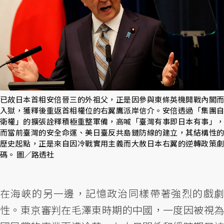
已故日本首相安倍晉三的外祖父，正是因參與東條英機開戰內閣而
入獄，獲釋後重返首相權位的右翼鷹派岸信介。安倍透過「集團自
衛權」的擴張詮釋積極重整軍備，高喊「臺灣有事即日本有事」，
而當前臺灣的安全命運、美日臺反共島鏈防線的建立，其結構性的
歷史起點，正是來自因冷戰實用主義而大赦日本右翼的逆轉政策劇
碼。 圖／路透社
在海峽的另一邊，記憶政治同樣帶著強烈的戲劇
性。東京審判在毛澤東時期的中國，一度因被視為