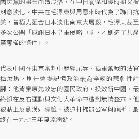
國民黨的事業而遭冷落，在中日關係和緩時期又被
刻意淡化。中共在毛澤東與周恩來時代為了聯日抗
美，曾極力配合日本淡化南京大屠殺，毛澤東甚至
多次公開「感謝日本皇軍侵略中國，才創造了共產
黨奪權的條件」。
代表中國在東京審判中歷經屈辱、孤軍奮戰的法官
梅汝璈，則是這場記憶政治最為辛辣的悲劇性註
腳：他背棄原先效忠的國民政府，投效新中國，最
終卻在反右運動與文化大革命中遭到無情整肅。他
被貼上反動漢奸標籤、被迫打掃辦公室與廁所，最
終在一九七三年淒涼病逝。