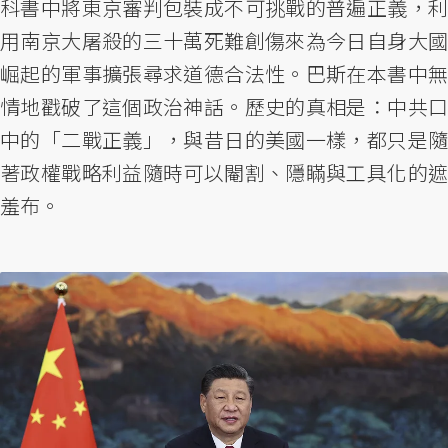
科書中將東京審判包裝成不可挑戰的普遍正義，利
用南京大屠殺的三十萬死難創傷來為今日自身大國
崛起的軍事擴張尋求道德合法性。巴斯在本書中無
情地戳破了這個政治神話。歷史的真相是：中共口
中的「二戰正義」，與昔日的美國一樣，都只是隨
著政權戰略利益隨時可以閹割、隱瞞與工具化的遮
羞布。