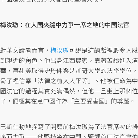
梅汝璈：在大國夾縫中力爭一席之地的中國法官
對華文讀者而言，
梅汝璈
可說是這齣戲裡最令人
到親近的角色。他出身江西農家，靠著苦讀進入清
華，再赴美取得史丹佛與芝加哥大學的法學學位，
骨子裡信奉「法律之前人人平等」。他被任命為中
國法官的過程其實充滿偶然，但他一旦坐上那個位
子，便極其在意中國作為「主要受害國」的尊嚴。
巴斯生動地描寫了開庭前梅汝璈為了法官席次的排
序而力爭──他堅持坐在中間、緊鄰首席法官韋伯