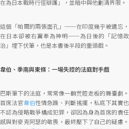
在為日本戰時行徑辯護」，並暗中與他劃清界限。
這個「帕爾的兩張面孔」──在印度幾乎被遺忘，
在日本卻被右翼奉為神明──為日後的「記憶政
治」埋下伏筆，也是本書後半段的重頭戲。
韋伯、季南與東條：一場失控的法庭對手戲
巴斯筆下的法庭，常常像一齣荒腔走板的舞臺劇。
首席法官
韋伯
性情急躁、判斷搖擺，私底下其實
不認為侵略戰爭構成犯罪，卻因為身為首席的責任
感與對麥克阿瑟的敬畏，最終壓下了自己的疑慮。