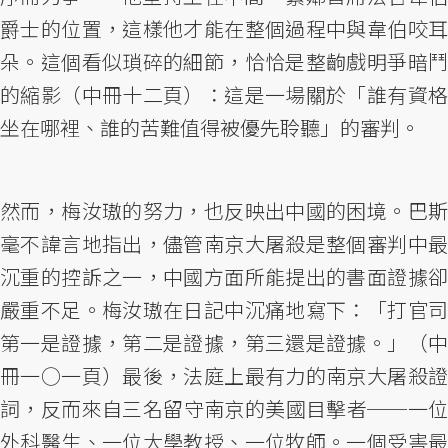
爵士的位置，這樣他才能在整個過程中與韋伯咬耳
朵。這個看似瑣碎的細節，恰恰是整齣戲明爭暗鬥
的縮影（中冊十二頁）：這是一場關於「誰有資格
坐在哪裡、誰的苦難值得被優先聆聽」的審判。
然而，梅汝璈的努力，也反映出中國的困境。巴斯
毫不諱言地指出，儘管南京大屠殺是整個審判中最
沉重的控訴之一，中國方面所能提出的書面證據卻
嚴重不足。梅汝璈在日記中沉痛地寫下：「打官司
第一是證據，第二是證據，第三還是證據。」（中
冊一○一頁）最後，法庭上最有力的南京大屠殺證
詞，反而來自三名留守南京的美國目擊者──一位
外科醫生、一位大學教授、一位牧師。一個受害最