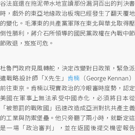
谷法庭還在拖泥帶水地宣讀那份漏洞百出的判決書
時，戲外的東亞地緣政治板塊已經發生了翻天覆地
的變化。毛澤東的共產黨軍隊在東北與華北取得壓
倒性勝利，蔣介石所領導的國民黨政權在內戰中節
節敗退，岌岌可危。
杜魯門政府見風轉舵，決定改變對日政策，緊急派
遣戰略設計師「X先生」
肯楠
（George Kennan
前往東京。肯楠以現實政治的冷眼審時度勢，認定
美國在軍事上無法承受中國赤化，必須將日本從
「被懲罰的戰敗國」迅速改造成亞洲對抗共產主義
的工業與防禦堡壘。他只旁聽了兩小時，就斷定這
是一場「政治審判」，並在返國後提交機密報告