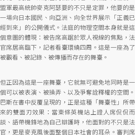
盟軍最高統帥麥克阿瑟要的不只是定罪，他要的是
一場向日本國民、向亞洲、向全世界展示「正義已
經到來」的公開儀式。法庭的物理空間本身就是這
個意圖的體現：被告席高踞於眾人視線的焦點，法
官席居高臨下，記者看臺環繞四周。這是一座為了
被觀看、被記錄、被傳播而存在的舞臺。
但正因為這是一座舞臺，它就無可避免地同時是一
個可以被表演、被操弄、以及爭奪詮釋權的空間。
巴斯在書中反覆呈現的，正是這種「舞臺性」所帶
來的雙面刃效果：當東條英機站上證人席侃侃而
談、語帶機鋒地為自己辯護時，他面對的不只是法
官，更是麥克風後面整個日本社會的耳朵。審判席