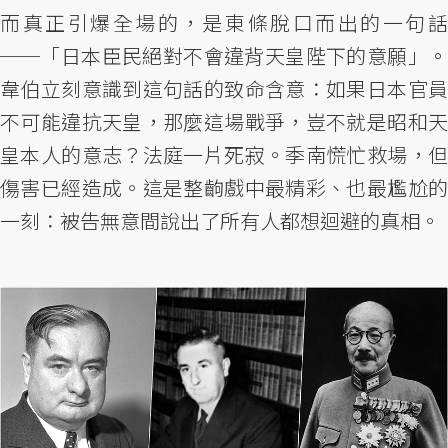
而真正引爆全場的，是東條脫口而出的一句話
──「日本臣民絕對不會違背天皇陛下的意願」。
韋伯立刻意識到這句話的致命含意：如果日本官員
不可能違抗天皇，那麼這場戰爭，豈不就是昭和天
皇本人的意志？法庭一片死寂。季南慌忙救場，但
傷害已經造成。這是整齣戲中最精彩、也最尷尬的
一刻：被告無意間說出了所有人都想迴避的真相。