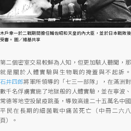
木戶幸一於二戰期間擔任輔佐昭和天皇的內大臣，並於日本戰敗後
受審。 圖／維基共享
第二個密室交易較鮮為人知，但更加駭人聽聞，那
就是關於人體實驗與生物戰的掩蓋與不起訴。
石井四郎
將軍所領導的「七三一部隊」，在滿洲對
數千名俘虜實施了地獄般的人體實驗，並在寧波、
常德等地空投鼠疫跳蚤，導致高達二十五萬名中國
平民在長期的細菌戰中痛苦死亡（中冊二六八
頁）。