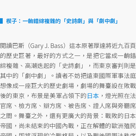
楔子：一齣錯綜複雜的「史詩劇」與「劇中劇」
閱讀巴斯（Gary J. Bass）這本原著厚達將近九百頁
的歷史巨著，最好的方式之一，是把它當成一齣錯
綜複雜、高潮迭起的「史詩劇」，而東京審判則是
其中的「劇中劇」。讀者不妨把遠東國際軍事法庭
想像成一座巨大的歷史劇場，劇場的舞臺設在敗戰
後的東京，布景是美軍占領下的
日本
，燈光照在
官席、檢方席、辯方席、被告席、證人席與旁聽席
之間。舞臺之外，還有更廣大的背景：戰敗的日本
帝國，尚未結束的中國內戰，正在解體的歐洲殖民
帝國，即將浮現的冷戰格局，以及戰後國際法秩序