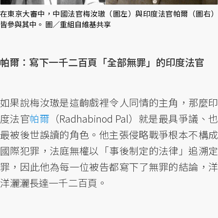
在東京大審中，中國法官梅汝璈（圖左）與印度法官帕爾（圖右）
皆參與其中。 圖／重組自維基共享
帕爾：寫下一千二百頁「全部無罪」的印度法官
如果說梅汝璈是這齣戲裡令人同情的主角，那麼印
度法官
帕爾
（Radhabinod Pal）就是最具爭議、
最被後世誤讀的角色。他主張侵略戰爭根本不構成
國際犯罪，法庭無權以「事後制定的法律」追溯定
罪，因此他為每一位被告都寫下了無罪的結論，洋
洋灑灑長達一千二百頁。