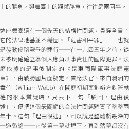
上的勝負，與舞臺上的觀感勝負，往往是兩回事。
這座舞臺還有一個先天的結構性問題，貫穿全書：
它的法律地基並不穩固。「危害和平罪」──也就
是發動侵略戰爭的罪行──在一九四五年之前，從
未被明確確立為個人應負刑事責任的國際犯罪。法
庭依據的是事後制定的《遠東國際軍事法庭憲
章》，由戰勝國片面擬定。首席法官、來自澳洲的
韋伯（William Webb）在開庭初期面對辯方對管轄
權的根本質疑時，只丟下一句「駁回，理由後
述」，便把這個最關鍵的合法性問題懸置了整整兩
年半。這句「理由後述」，可以說是整齣戲最深的
一道裂縫──它從第一幕就埋下，直到落幕都沒有