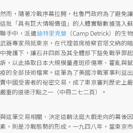
然而，隨著冷戰序幕拉開，杜魯門政府為了避免讓
這批「具有巨大情報價值」的人體實驗數據落入蘇
聯手中，派遣
迪特里克營
（Camp Detrick）的生
武器專家飛抵東京，在代理首席檢察官塔文納的暗
中掩護下，讓石井四郎及其全體部下豁免戰爭罪起
訴，以此換取日本大規模量產斑疹傷寒、霍亂與鼠
疫的全部技術檔案。這筆為了美國冷戰軍事利益出
賣中國受害者的祕密交易，成了東京審判歷史上最
嚴重的道德汙點之一（中冊二七二頁）。
與這筆交易相關、決定這齣法庭大戲走向的幕後因
素，則是冷戰態勢的形成。一九四八年，當東京市