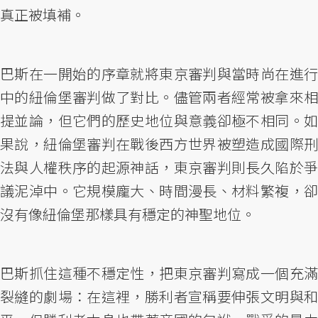
真正被填補。
巴斯在一開始的序章就將東京審判與當時尚在進行
中的紐倫堡審判做了對比。儘管兩者經常被拿來相
提並論，但它們的歷史地位與意義卻極不相同。如
果說，紐倫堡審判在戰後西方世界被塑造成國際刑
法與人權秩序的起源神話，東京審判則長久陷於爭
議泥淖中。它規模龐大、時間漫長、材料繁複，卻
沒有像紐倫堡那樣具有穩定的神聖地位。
巴斯抓住這種不穩定性，把東京審判寫成一個充滿
裂縫的劇場：在這裡，勝利者宣稱要伸張文明與和