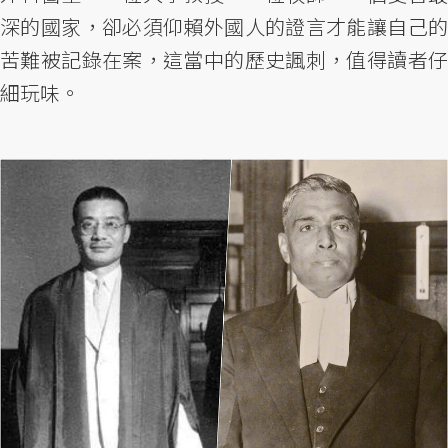
深的國家，卻必須仰賴外國人的證言才能讓自己的
苦難被記錄在案，這當中的歷史諷刺，值得讀者仔
細玩味。