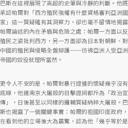
巴斯在這裡展現了高超的史筆與冷靜的判斷。他既
承認帕爾對「西方殖民強權有什麼資格審判亞洲國
家」這一質疑確有其洞察力，卻也毫不留情地揭露
帕爾論述的內在矛盾與危險之處：帕爾一方面以反
殖民之姿批判西方，另一方面卻為日本對朝鮮、對
中國的殖民與侵略全盤辯護──彷彿亞洲人受亞洲
帝國的奴役就理所當然。
更令人不安的是，帕爾對暴行證據的懷疑幾乎沒有
底線，他連南京大屠殺的目擊證詞都斥為「政治宣
傳」，日後甚至以同樣的邏輯質疑納粹大屠殺。巴
斯也揭露了一個關鍵事實：帕爾的祖國印度政府，
在看到他的立場後大為震驚，認為他「幾乎等於是