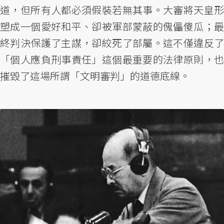
道，但所有人都必須假裝若無其事。大審將天皇形
塑成一個愛好和平、卻被軍部蒙蔽的傀儡傻瓜；最
終判決保護了主謀，卻絞死了部屬。這不僅違反了
「個人應負刑事責任」這個最重要的法律原則，也
摧毀了這場所謂「文明審判」的道德底線。