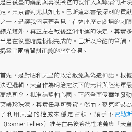
是由後臺的編劇與幕後操控的製作人與導演們所決
定。東京審判尤其如此。巴斯這本書最深刻的貢獻
之一，是讓我們清楚看見：在這座歷史劇場的刺眼
鎂光燈外，真正左右戰後亞洲命運的決定，其實多
半是在後臺暗處悄悄完成的。巴斯以冷酷的筆觸，
揭露了兩樁閹割正義的密室交易。
首先，是對昭和天皇的政治赦免與偽造神話。根據
法理邏輯，天皇作為明治憲法下的元首與陸海軍最
高總司令，批准結盟軸心國、下詔全面侵華並發動
突襲珍珠港，其責任無可旁貸。然而，麥克阿瑟為
了利用天皇的權威來穩定占領，讓手下
費勒斯
（Bonner Fellers）准將在幕後系統性地蒐集「天皇