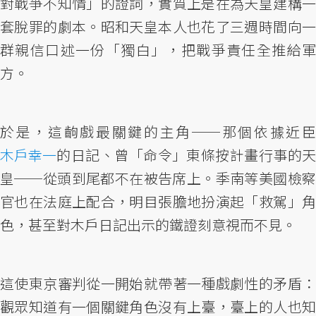
對戰爭不知情」的證詞，實質上是在為天皇建構一
套脫罪的劇本。昭和天皇本人也花了三週時間向一
群親信口述一份「獨白」，把戰爭責任全推給軍
方。
於是，這齣戲最關鍵的主角──那個依據近臣
木戶幸一
的日記、曾「命令」東條按計畫行事的天
皇──從頭到尾都不在被告席上。季南等美國檢察
官也在法庭上配合，明目張膽地扮演起「救駕」角
色，甚至對木戶日記出示的鐵證刻意視而不見。
這使東京審判從一開始就帶著一種戲劇性的矛盾：
觀眾知道有一個關鍵角色沒有上臺，臺上的人也知