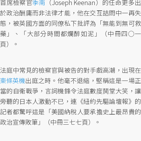
首席檢察官
季南
（Joseph Keenan）的任命更多
於政治酬庸而非法律才能，他在交互詰問中一再失
態，被英國方面的同僚私下批評為「無能到無可救
藥」、「大部分時間都爛醉如泥」（中冊四○一
頁）。
法庭中常見的檢察官與被告的對手戲高潮，出現在
東條英機
出庭之時。他毫不退縮，堅稱這是一場正
當的自衛戰爭，言詞機鋒令法庭數度鬨堂大笑，讓
旁聽的日本人激動不已，連《紐約先驅論壇報》的
記者都驚呼這是「美國納稅人要承擔史上最昂貴的
政治宣傳敗筆」（中冊三七七頁）。