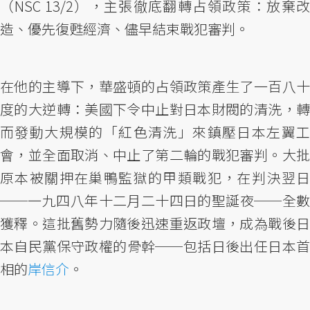
（NSC 13/2），主張徹底翻轉占領政策：放棄改
造、優先復甦經濟、儘早結束戰犯審判。
在他的主導下，華盛頓的占領政策產生了一百八十
度的大逆轉：美國下令中止對日本財閥的清洗，轉
而發動大規模的「紅色清洗」來鎮壓日本左翼工
會，並全面取消、中止了第二輪的戰犯審判。大批
原本被關押在巢鴨監獄的甲類戰犯，在判決翌日
──一九四八年十二月二十四日的聖誕夜──全數
獲釋。這批舊勢力隨後迅速重返政壇，成為戰後日
本自民黨保守政權的骨幹──包括日後出任日本首
相的
岸信介
。