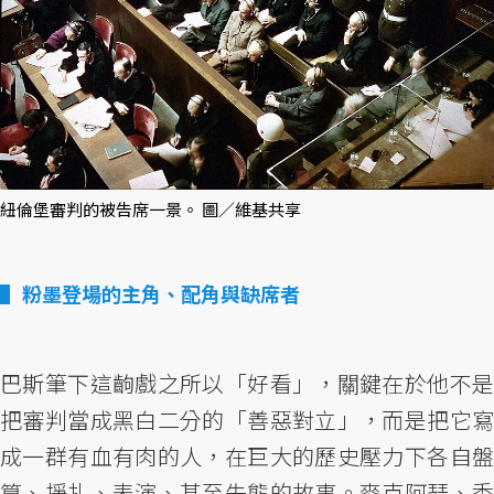
紐倫堡審判的被告席一景。 圖／維基共享
粉墨登場的主角、配角與缺席者
巴斯筆下這齣戲之所以「好看」，關鍵在於他不是
把審判當成黑白二分的「善惡對立」，而是把它寫
成一群有血有肉的人，在巨大的歷史壓力下各自盤
算、掙扎、表演、甚至失態的故事。麥克阿瑟、季