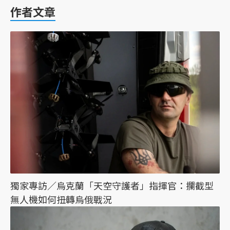
作者文章
獨家專訪／烏克蘭「天空守護者」指揮官：攔截型
無人機如何扭轉烏俄戰況