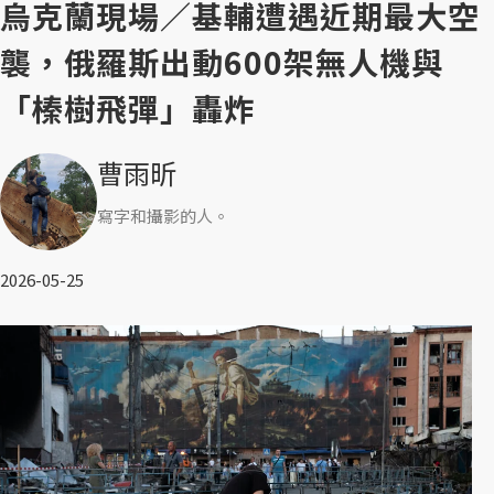
烏克蘭現場／基輔遭遇近期最大空
襲，俄羅斯出動600架無人機與
「榛樹飛彈」轟炸
曹雨昕
寫字和攝影的人。
2026-05-25