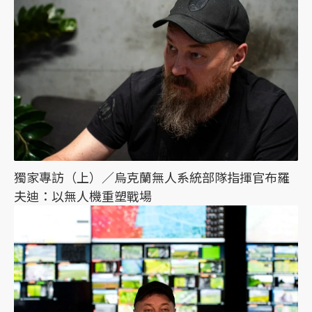
獨家專訪（上）／烏克蘭無人系統部隊指揮官布羅
夫迪：以無人機重塑戰場