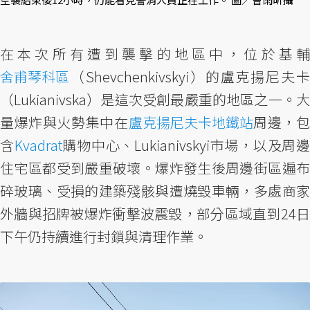
在本次所有遭到襲擊的地區中，位於基輔
舍甫琴科區
（Shevchenkivskyi）的盧克揚尼夫卡
（Lukianivska）是這次受創最嚴重的地區之一。大
量爆炸與火勢集中在
盧克揚尼夫卡地鐵站
周邊，
含
Kvadrat
購物中心、Lukianivskyi市場，以及周
住宅區都受到嚴重破壞。爆炸發生後周邊街區遍布
碎玻璃、受損的建築殘骸與遭燒毀車輛，多處商家
外牆與招牌被爆炸衝擊波震毀，部分區域直到24日
下午仍持續進行封鎖與清理作業。