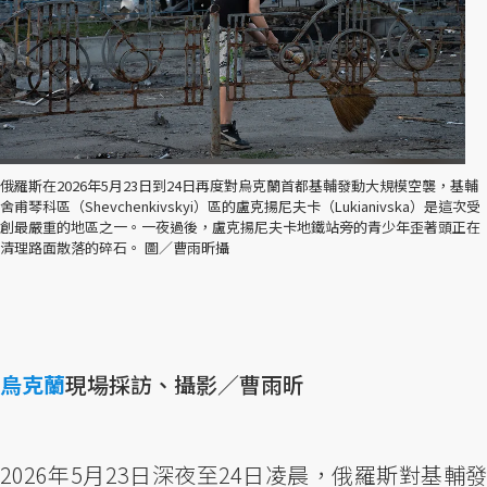
俄羅斯在2026年5月23日到24日再度對烏克蘭首都基輔發動大規模空襲，基輔
舍甫琴科區（Shevchenkivskyi）區的盧克揚尼夫卡（Lukianivska）是這次受
創最嚴重的地區之一。一夜過後，盧克揚尼夫卡地鐵站旁的青少年歪著頭正在
清理路面散落的碎石。 圖／曹雨昕攝
烏克蘭
現場採訪、攝影／曹雨昕
2026年5月23日深夜至24日凌晨，俄羅斯對基輔發