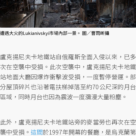
遭遇大火的Lukianivskyi市場內部一景。 圖／曹雨昕攝
盧克揚尼夫卡地鐵站自俄羅斯全面入侵以來，已多
次在空襲中受損。此次空襲中，盧克揚尼夫卡地鐵
站地面大廳因爆炸衝擊波受損，一度暫停營運。部
分屋頂碎片也沿著電扶梯掉落至約70公尺深的月台
區域，同時月台也因為震波一度瀰漫大量粉塵。
此外，盧克揚尼夫卡地鐵站旁的麥當勞也再次在空
襲中受損。
這間
於1997年開幕的餐廳，是烏克蘭