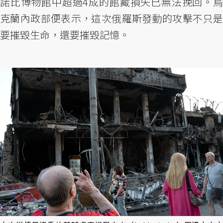
諾比博物館中超過4成的館藏損失已無法挽回。烏
克蘭內政部便表示，這次俄羅斯發動的攻擊不只是
要摧毀生命，還要摧毀記憶。