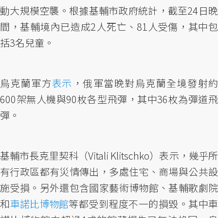
動大規模空襲。根據基輔市政府統計，截至24日晚
間，基輔境內已造成2人死亡、81人受傷，其中包
括3名兒童。
烏克蘭軍方
表示
，俄軍當晚對烏克蘭全境發射
600架無人機與90枚各型飛彈，其中36枚為彈道飛
彈。
基輔市長克里契科（Vitali Klitschko）表示，幾乎所
有行政區都有災情傳出，多處住宅、商場與公共設
施受損。另外還包含國家藝術博物館、基輔歌劇院
和
車諾比博物館
等都受到程度不一的損毀。其中車