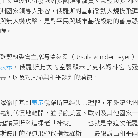
此次空襲也引發歐洲多國領袖譴責。歐盟與多個歐
洲國家領導人形容，俄羅斯對基輔發動大規模飛彈
與無人機攻擊，是對平民與城市基礎設施的蓄意恐
嚇。
歐盟執委會主席馮德萊恩（Ursula von der Leyen）
表示
，俄羅斯此次的空襲顯示了克林姆林宮的殘
暴，以及對人命與和平談判的漠視。
澤倫斯基則
表示
俄羅斯已經失去理智，不能讓他們
毫無代價地離開，並呼籲美國、歐洲及其他國家一
起讓莫斯科這棵老「榛樹」——也就是拿這次俄羅
斯使用的彈道飛彈代指俄羅斯——最後說出和平兩