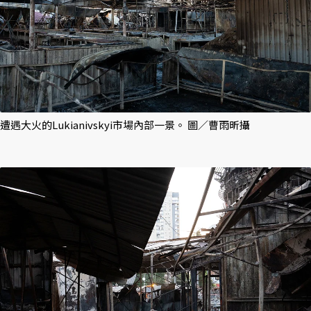
遭遇大火的Lukianivskyi市場內部一景。 圖／曹雨昕攝