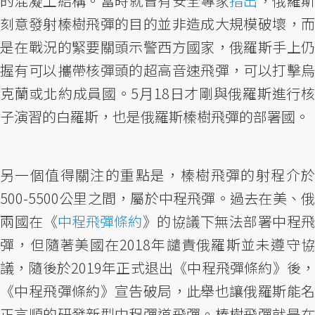
的混凝土結構。當時就曾有安全專家
指出
，俄羅
刻意發射榛樹飛彈的目的並非造成大規模破壞，而
是在戰況的緊要關頭示警西方國家，俄羅斯手上仍
握有可以攜帶核彈頭的超高音速飛彈，可以打擊烏
克蘭或北約成員國。5月18日才剛與俄羅斯進行核
子演習的白羅斯，也是俄羅斯榛樹飛彈的部署國。
另一個值得關注的重點是，榛樹飛彈的射程介於
500-5500公里之間，屬於中程飛彈。過去在美、俄
兩國在《
中程飛彈條約
》的協議下無法部署中程飛
彈，但隨著美國在2018年譴責俄羅斯並未遵守協
議，隨後於2019年正式退出《中程飛彈條約》後，
《中程飛彈條約》宣告破局，此舉也讓俄羅斯能名
正言順的研發新型中程彈道飛彈。榛樹飛彈就是在