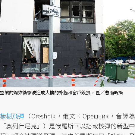
空襲的爆炸衝擊波造成大樓的外牆和窗戶毀損。 圖／曹雨昕攝
榛樹飛彈
（Oreshnik，俄文：Орешник，音譯為
「奧列什尼克」）是俄羅斯可以搭載核彈的新型中