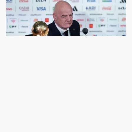
足球是非賣品：國際足總「出售世界盃股份」計畫
夭折，主席因凡蒂諾面臨倒台危機？