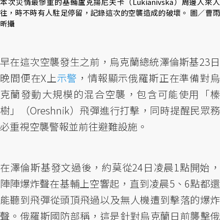
本次災情最慘重的基輔盧克揚尼夫卡（Lukianivska）周邊人來人
往，時不時有人駐足停留，記錄這次的空襲造成的破壞。 圖／曹雨
昕攝
早在這次空襲發生之前，烏克蘭總統澤倫斯基23日
晚間便在X上
示警
，情報顯示俄羅斯正在準備對
克蘭發動大規模的混合空襲，包含可能使用「榛
樹」（Oreshnik）飛彈進行打擊，同時提醒民眾務
必重視空襲警報並前往避難設施。
在澤倫斯基發文過後，約莫從24日凌晨1點開始，
陣陣爆炸聲在基輔上空響起，直到凌晨5、6點都還
能聽到飛彈從頭頂飛過以及無人機遭到擊落的爆炸
聲。俄羅斯國防部稱，這是針對烏克蘭日前襲擊俄