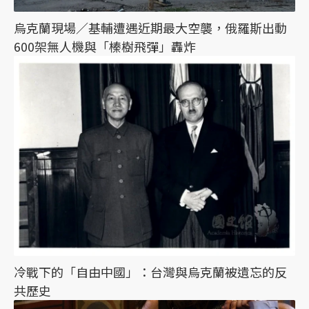
烏克蘭現場／基輔遭遇近期最大空襲，俄羅斯出動
600架無人機與「榛樹飛彈」轟炸
冷戰下的「自由中國」：台灣與烏克蘭被遺忘的反
共歷史