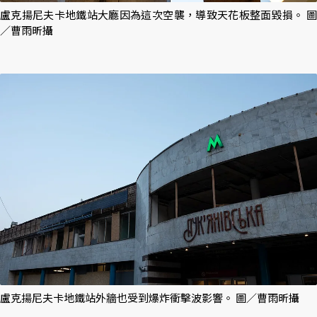
盧克揚尼夫卡地鐵站大廳因為這次空襲，導致天花板整面毀損。 圖
／曹雨昕攝
盧克揚尼夫卡地鐵站外牆也受到爆炸衝擊波影響。 圖／曹雨昕攝