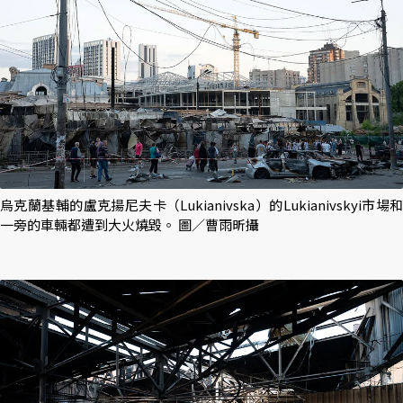
烏克蘭基輔的盧克揚尼夫卡（Lukianivska）的Lukianivskyi市場和
一旁的車輛都遭到大火燒毀。 圖／曹雨昕攝