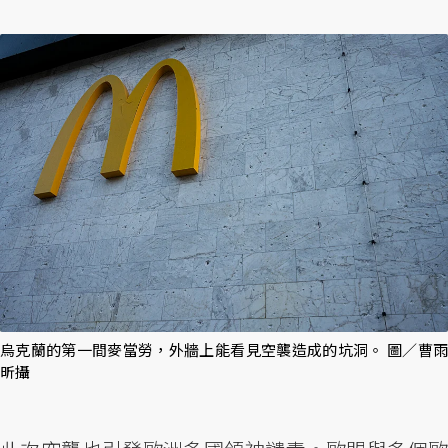
烏克蘭的第一間麥當勞，外牆上能看見空襲造成的坑洞。 圖／曹雨
昕攝