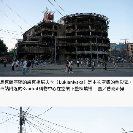
烏克蘭基輔的盧克揚尼夫卡（Lukianivska）是本次空襲的重災區，
車站附近的Kvadrat購物中心在空襲下整棟燒毀。 圖／曹雨昕攝