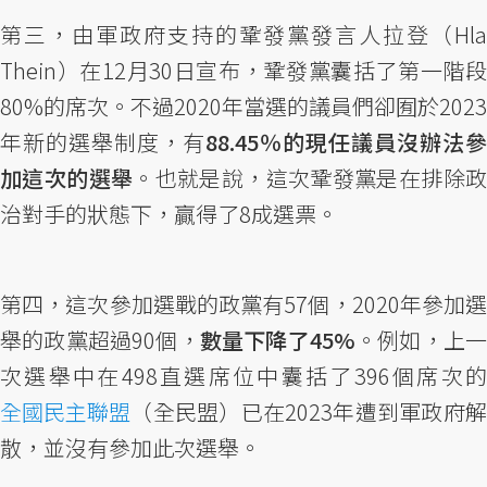
第三，由軍政府支持的鞏發黨發言人拉登（Hla
Thein）在12月30日宣布，鞏發黨囊括了第一階段
80%的席次。不過2020年當選的議員們卻囿於2023
年新的選舉制度，有
88.45％的現任議員沒辦法參
加這次的選舉
。也就是說，這次鞏發黨是在排除
治對手的狀態下，贏得了8成選票。
第四，這次參加選戰的政黨有57個，2020年參加選
舉的政黨超過90個，
數量下降了45%
。例如，上
次選舉中在498直選席位中囊括了396個席次的
全國民主聯盟
（全民盟）已在2023年遭到軍政府解
散，並沒有參加此次選舉。