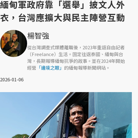
緬甸軍政府靠「選舉」披文人外
衣，台灣應擴大與民主陣營互動
楊智強
從台灣調查式媒體離職後，2023年重返自由記者
（Freelance）生活。固定往返泰國、緬甸與台
灣，長期報導緬甸抗爭的故事。並在2024年開始
經營
「邊境之眼」
的緬甸報導新聞網站。
2026-01-06