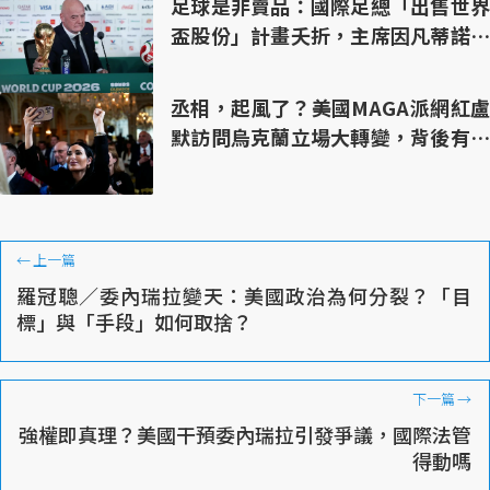
足球是非賣品：國際足總「出售世界
盃股份」計畫夭折，主席因凡蒂諾面
臨倒台危機？
丞相，起風了？美國MAGA派網紅盧
默訪問烏克蘭立場大轉變，背後有哪
些考量
←
上一篇
羅冠聰／委內瑞拉變天：美國政治為何分裂？「目
標」與「手段」如何取捨？
下一篇
→
強權即真理？美國干預委內瑞拉引發爭議，國際法管
得動嗎