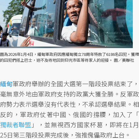
圖為2026年1月4日，緬甸軍政府因應緬甸獨立78周年特赦了6186名囚犯。獲釋
的囚犯們搭上巴士，迫不及待地回到仰光市區等待家人的迎接。 圖／美聯社
緬甸
軍政府舉辦的全國大選第一階段投票結束了，
毫無意外地由軍政府支持的政黨大獲全勝。反軍政
府勢力表示選舉沒有代表性，不承認選舉結果。相
反的，軍政府仗著中國、俄國的撐腰，加入了「
獨裁者聯盟
」，並無視西方國家杯葛，即將在1月
25日第三階段投票完成後，強推傀儡政府上台。