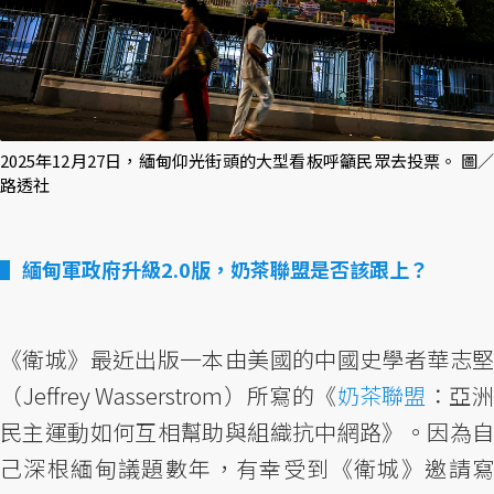
2025年12月27日，緬甸仰光街頭的大型看板呼籲民眾去投票。 圖／
路透社
緬甸軍政府升級2.0版，奶茶聯盟是否該跟上？
《衛城》最近出版一本由美國的中國史學者華志堅
（Jeffrey Wasserstrom）所寫的《
奶茶聯盟
：亞
民主運動如何互相幫助與組織抗中網路》。因為自
己深根緬甸議題數年，有幸受到《衛城》邀請寫