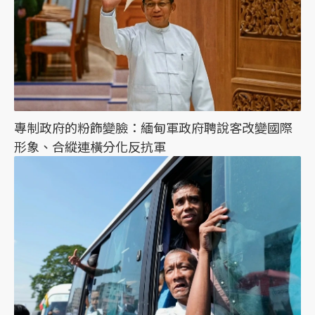
專制政府的粉飾變臉：緬甸軍政府聘說客改變國際
形象、合縱連橫分化反抗軍