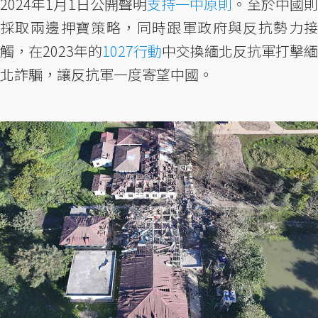
2024年1月1日公開聲明
支持一中原則
。至於中國則
採取兩邊押寶策略，同時跟軍政府與反抗勢力接
觸，在2023年的
1027行動
中交換緬北反抗軍打擊緬
北詐騙，讓反抗軍一度寄望中國。