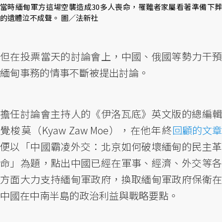
當時緬甸軍方這場空襲造成30多人喪命，罹難者家屬看著準備下葬
的遺體泣不成聲。 圖／法新社
但在投票當天的討論會上，中國、俄國等勢力干預
緬甸事務的情事不斷被提出討論。
擔任討論會主持人的《伊洛瓦底》英文版的總編輯
覺梭莫（Kyaw Zaw Moe），在他年終
回顧的文章
便以「中國霸凌外交：北京如何破壞緬甸的民主革
命」為題，點出中國已經在軍事、經濟、外交等各
方面大力支持緬甸軍政府，換取緬甸軍政府保衛在
中國在中南半島的政治利益與戰略要點。