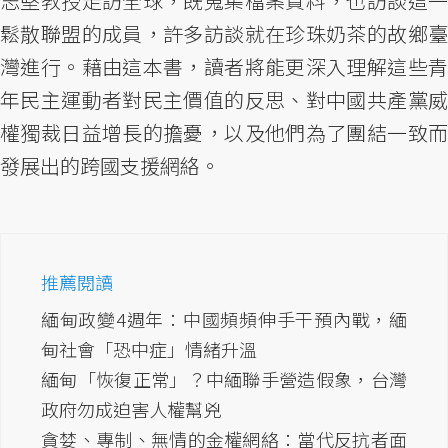
志堅教授走訪全球，既蒐集檔案資料，也訪談這一
鬆散聯盟的成員，許多訪談就在珍珠奶茶的故鄉臺
灣進行。藉由這本書，讀者將能更深入理解這些青
年民主運動者對民主價值的反思、對中國共產黨威
權獨裁日益增長的擔憂，以及他們為了團結一致而
發展出的跨國支援網絡。
推薦閱讀
緬甸政變4週年：中國頻頻伸手干預內戰，緬
甸社會「恐中症」情緒升溫
緬甸「恢復正常」？中緬聯手營造假象，台灣
政府勿成迫害人權幫兇
貪婪、專制、無情的金權網絡：當代反抗者面