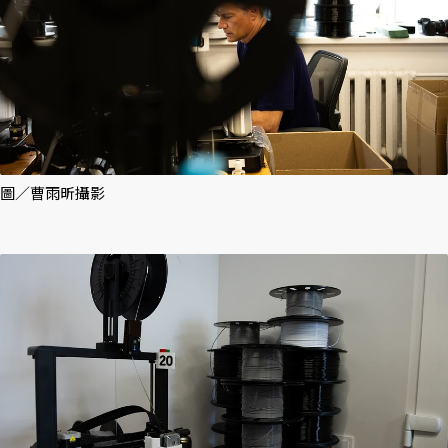
圖／曹雨昕攝影