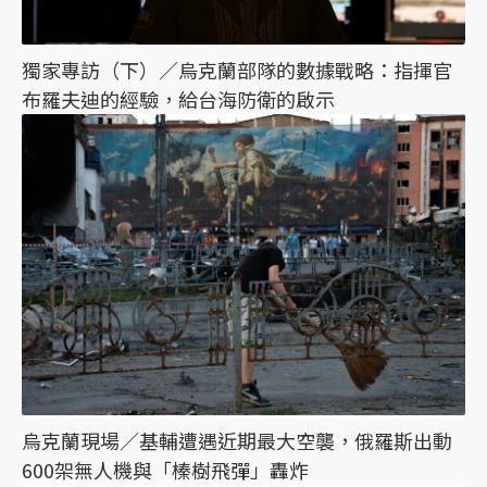
獨家專訪（下）／烏克蘭部隊的數據戰略：指揮官
布羅夫迪的經驗，給台海防衛的啟示
烏克蘭現場／基輔遭遇近期最大空襲，俄羅斯出動
600架無人機與「榛樹飛彈」轟炸