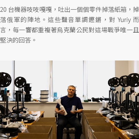
20 台機器吱吱嘎嘎，吐出一個個零件掉落紙箱，掉
落俄軍的陣地。這些聲音單調鏗鏘，對 Yuriy 而
言，每一響都重複著烏克蘭公民對這場戰爭唯一且
堅決的回答。