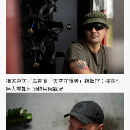
獨家專訪／烏克蘭「天空守護者」指揮官：攔截型
無人機如何扭轉烏俄戰況