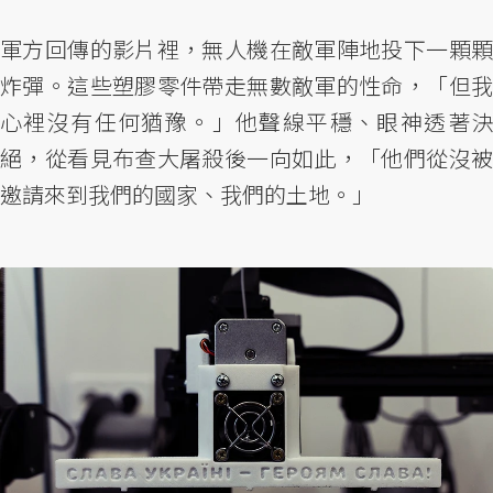
軍方回傳的影片裡，無人機在敵軍陣地投下一顆顆
炸彈。這些塑膠零件帶走無數敵軍的性命，「但我
心裡沒有任何猶豫。」他聲線平穩、眼神透著決
絕，從看見布查大屠殺後一向如此，「他們從沒被
邀請來到我們的國家、我們的土地。」