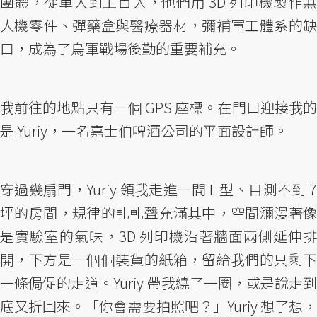
團體，從單人到上百人，他們用 3D 列印機製作無
人機零件、彈藥盒與醫療器材，彌補軍工體系的缺
口，成為了烏軍戰場後勤的重要補充。
我前往的地點只有一個 GPS 座標。在門口迎接我的
是 Yuriy，一名嘉士伯啤酒公司的平面設計師。
穿過幾扇門，Yuriy 領我走進一間 L 型、目測不到 7
坪的房間，規律的軋軋聲充滿其中，空間瀰漫著像
是實驗室的氣味，3D 列印機沿著牆面兩側延伸排
開，下方是一個個裝貨的紙箱，留給我們的只剩下
一條侷促的走道。Yuriy 帶我繞了一圈，或是說走到
底又折回來。「你會需要拍照吧？」Yuriy 想了想，