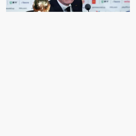
足球是非賣品：國際足總「出售世界盃股份」計畫
夭折，主席因凡蒂諾面臨倒台危機？