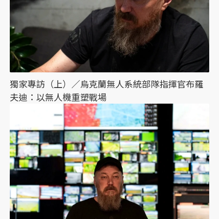
獨家專訪（上）／烏克蘭無人系統部隊指揮官布羅
夫迪：以無人機重塑戰場