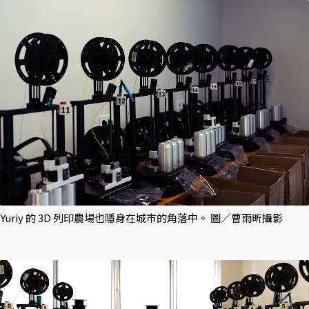
Yuriy 的 3D 列印農場也隱身在城市的角落中。 圖／曹雨昕攝影