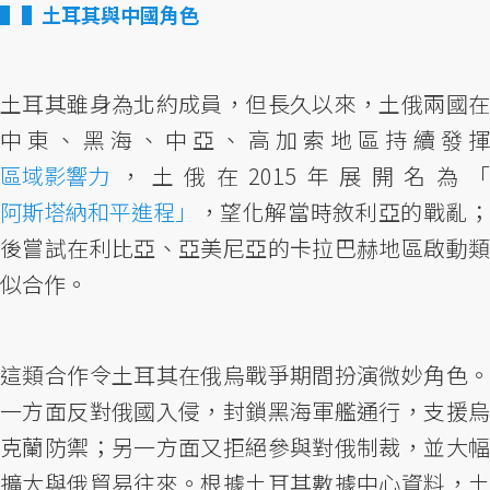
▌土耳其與中國角色
土耳其雖身為北約成員，但長久以來，土俄兩國在
中東、黑海、中亞、高加索地區持續發揮
區域影響力
，土俄在2015年展開名為「
阿斯塔納和平進程」
，望化解當時敘利亞的戰亂；
後嘗試在利比亞、亞美尼亞的卡拉巴赫地區啟動類
似合作。
這類合作令土耳其在俄烏戰爭期間扮演微妙角色。
一方面反對俄國入侵，封鎖黑海軍艦通行，支援烏
克蘭防禦；另一方面又拒絕參與對俄制裁，並大幅
擴大與俄貿易往來。根據土耳其數據中心資料，土