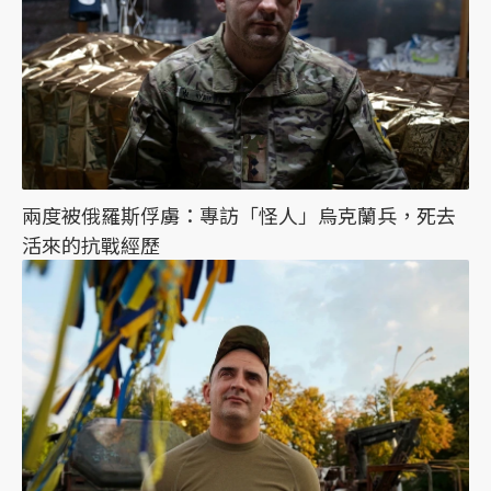
兩度被俄羅斯俘虜：專訪「怪人」烏克蘭兵，死去
活來的抗戰經歷