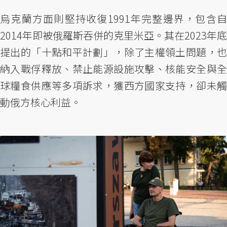
烏克蘭方面則堅持收復1991年完整邊界，包含自
2014年即被俄羅斯吞併的克里米亞。其在2023年底
提出的「十點和平計劃」，除了主權領土問題，也
納入戰俘釋放、禁止能源設施攻擊、核能安全與全
球糧食供應等多項訴求，獲西方國家支持，卻未觸
動俄方核心利益。