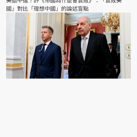
國」對比「理想中國」的論述盲點
匈牙利總理馬札爾的改革之路：修憲讓總統下台，
執政黨如何拆解奧班勢力？