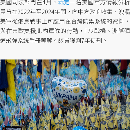
美國司法部門在4月，
裁定
一名美國軍方情報分析
員曾在2022年至2024年間，向中方政府收集、洩漏
美軍從俄烏戰事上可應用在台灣防禦系統的資料，
與在東歐支援北約軍隊的行動，F22戰機、洲際彈
道飛彈系統手冊等等。該員獲判7年徒刑。