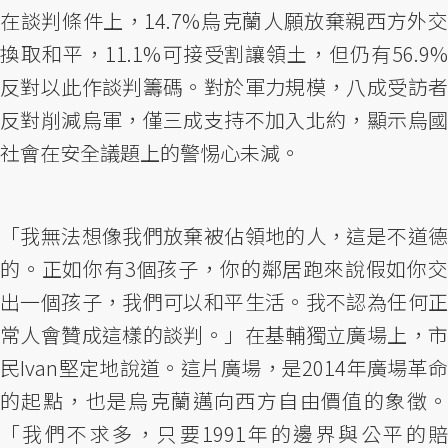
在談判條件上，14.7%烏克蘭人願放棄親西方外交
換取和平，11.1%可接受割讓領土，但仍有56.9%
反對以此作談判籌碼。對於軍力規模，八成受訪者
反對削減烏軍，僅三成支持不加入北約，顯示烏國
社會在安全議題上的警惕心未減。
「我無法想像我們放棄被佔領地的人，這是不道德
的。正如你有3個孩子，你的鄰居跑來說假如你交
出一個孩子，我們可以和平生活。我不認為任何正
常人會贊成這樣的談判。」在基輔獨立廣場上，市
民Ivan堅定地說道。這片廣場，是2014年廣場革命
的起點，也是烏克蘭邁向西方自由價值的象徵。
「我們不求多，只要1991年的邊界與公平的賠