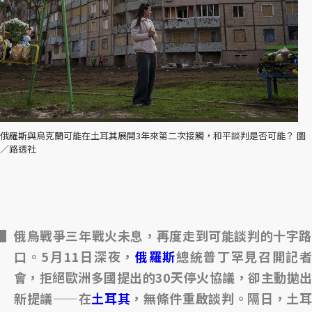
俄羅斯與烏克蘭可能在土耳其展開3年來第二次接觸，和平談判是否可能？ 圖
／路透社
俄烏戰爭三年戰火未息，再度走到可能談判的十字路
口。5月11日深夜，
俄羅斯
總統普丁罕見召開記者
會，拒絕歐洲多國提出的30天停火協議，卻主動拋出
新提議——在
土耳其
，無條件重啟談判。隔日，土