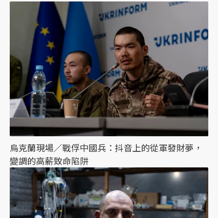
烏克蘭現場／戰俘中國兵：抖音上的從軍發財夢，
變調的高薪致命陷阱