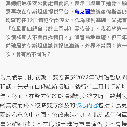
其總統厄多安公開證實此訊，表示已與普丁通話，願
意再次在伊斯坦堡提供平台。
烏克蘭
總統澤倫斯基
盼望可在12日實施全面停火，作為談判基礎，又揚言
「在星期四親自（於土耳其）等待普丁。我希望這一
次俄羅斯人不會再找藉口。」儘管舊地重遊，但三年
前破局的伊斯坦堡談判記憶猶新，外界不禁問：這一
次，會有所不同嗎？
俄烏戰爭開打初期，雙方曾於2022年3月短暫展開
和談，先是在白俄羅斯接觸，後轉往土耳其伊斯坦
堡。然而，在雙方仍於戰場激烈交鋒之時，談判最
終無疾而終。彼時雙方談及的
核心內容
包括：烏
蘭成為永久中立國、修改憲法不加入北約或任何軍
事公約組織；不在烏領土進行軍事演習；不會接