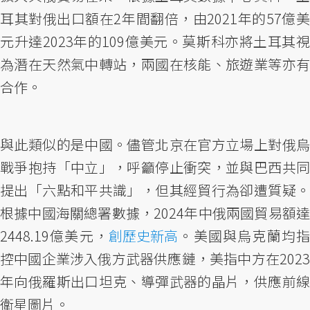
耳其對俄出口額在2年間翻倍，由2021年的57億美
元升達2023年的109億美元。莫斯科亦將土耳其視
為潛在天然氣中轉站，兩國在核能、旅遊業等亦有
合作。
與此類似的是中國。儘管北京在官方立場上對俄烏
戰爭抱持「中立」，呼籲停止衝突，並與巴西共同
提出「六點和平共識」，但其經貿行為卻遭質疑。
根據中國海關總署數據，2024年中俄兩國貿易額達
2448.19億美元，
創歷史新高
。美國與烏克蘭均
控中國企業涉入俄方武器供應鏈，美指中方在2023
年向俄羅斯出口坦克、導彈武器的晶片，供應前線
衛星圖片。