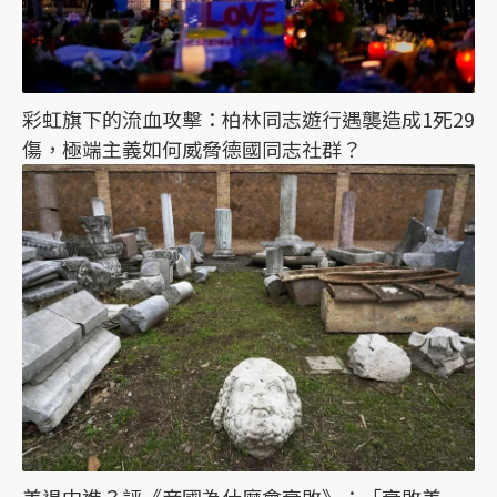
彩虹旗下的流血攻擊：柏林同志遊行遇襲造成1死29
傷，極端主義如何威脅德國同志社群？
美退中進？評《帝國為什麼會衰敗》：「衰敗美