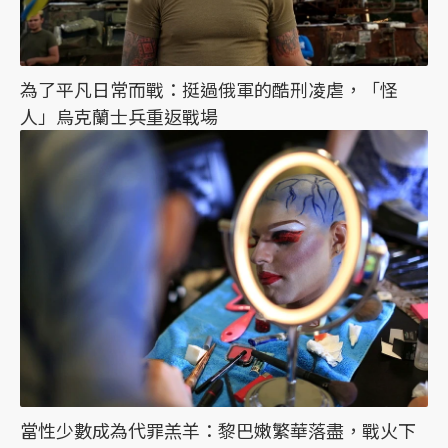
為了平凡日常而戰：挺過俄軍的酷刑凌虐，「怪
人」烏克蘭士兵重返戰場
當性少數成為代罪羔羊：黎巴嫩繁華落盡，戰火下