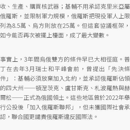
收、生產、購買核武器；基輔不用承認克里米亞屬
俄羅斯，並限制軍力規模，俄羅斯把現役軍人上限
列為8.5萬、烏方則放在25萬。但這套協議框架，
如今能否再次被擺上檯面，成了最大變數。
事實上，3年間烏俄雙方的條件早已大相徑庭。普
丁在去年3月瑞士和平峰會前，曾提出「先決條
件」：基輔必須放棄加入北約，並承認俄羅斯佔領
的四大州——頓涅茨克、盧甘斯克、札波羅熱與赫
爾松——正式為俄國領土。這些地區曾於2022年舉
行公投後「加入俄羅斯聯邦」，但未獲國際社會承
認，聯合國更譴責俄羅斯違反國際法。