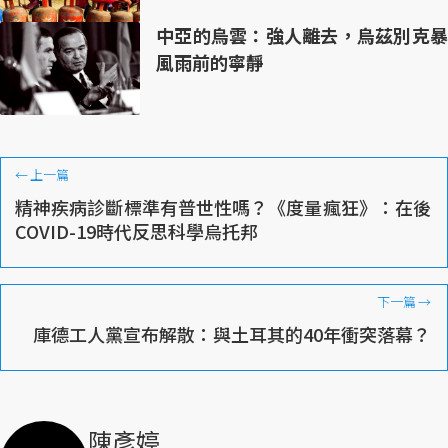
中亞的烏雲：強人離去，烏茲別克暴
風雨前的寧靜
←
上一篇
精神疾病診斷標準有普世性嗎？《度量瘋狂》：在後
COVID-19時代反思科學烏托邦
下一篇
→
庫德工人黨宣布解散：與土耳其的40年衝突落幕？
陳彥婷