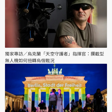
獨家專訪／烏克蘭「天空守護者」指揮官：攔截型
無人機如何扭轉烏俄戰況