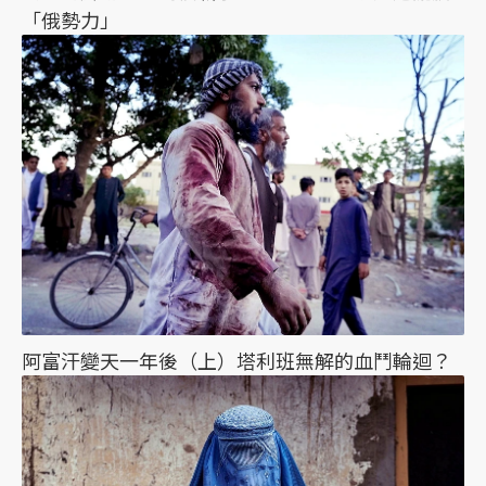
「俄勢力」
阿富汗變天一年後（上）塔利班無解的血鬥輪迴？