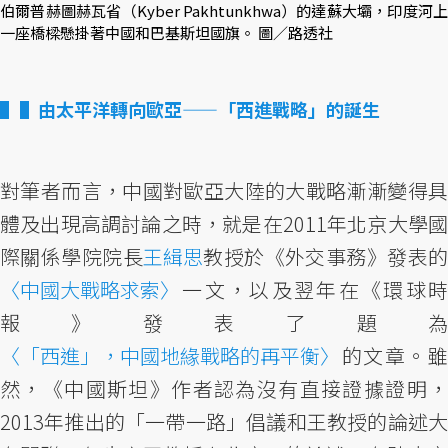
伯爾普赫圖赫瓦省（Kyber Pakhtunkhwa）的達蘇大壩，印度河上
一座橋樑懸掛著中國和巴基斯坦國旗。 圖／路透社
▌由太平洋轉向歐亞——「西進戰略」的誕生
對筆者而言，中國對歐亞大陸的大戰略漸漸變得具
體及出現高調討論之時，就是在2011年北京大學國
際關係學院院長
王緝思
教授於《外交事務》發表
〈中國大戰略求索〉
一文，以及翌年在《環球時
報》發表了題為
〈「西進」，中國地緣戰略的再平衡〉
的文章。雖
然，《中國斯坦》作者認為沒有直接證據證明，
2013年推出的「一帶一路」倡議和王教授的論述大