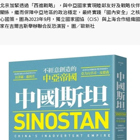
北京加緊透過「西進戰略」，與中亞國家實現睦鄰友好及戰略伙伴
關係，繼而保障中亞地區的政治穩定，最終實踐「國內安全」之核
心國策。圖為2023年9月，獨立國家國協（CIS）與上海合作組織國
家在吉爾吉斯舉辦聯合反恐演習。 圖／歐新社