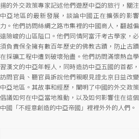
揚的外交政策專家記述他們遊歷中亞的旅行，關注
中亞地區的最新發展，談論中國正在擴張的影響
力。他們訪問絲綢之路市集裡的中國商人，翻越偏
遠險峻的山區隘口。他們同情阿富汗考古學家，必
須負責保全擁有數百年歷史的佛教古蹟，防止古蹟
在採礦工程中遭到破壞殆盡。他們訪問滿懷熱血學
習漢文的中亞年輕人，同時造訪中亞五國的首都，
訪問官員、聽官員訴說他們親眼見證北京日益改變
中亞地區。其故事和經歷，闡明了中國的外交政策
倡議如何在中亞當地推動，以及如何影響住在這個
中國「不經意創造的中亞帝國」裡裡外外的人們。