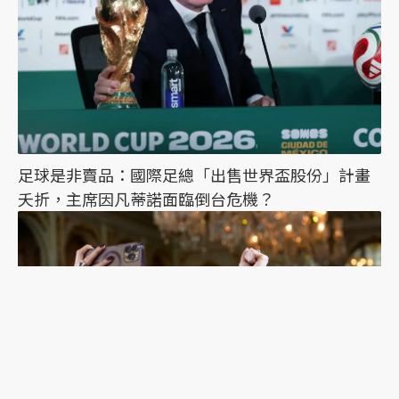
足球是非賣品：國際足總「出售世界盃股份」計畫
夭折，主席因凡蒂諾面臨倒台危機？