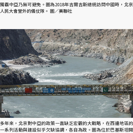
獨霸中亞乃無可避免。圖為2018年吉爾吉斯總統訪問中國時，北京
人民大會堂外的儀仗隊。 圖／美聯社
多年來，北京對中亞的政策一直缺乏宏觀的大戰略，在西邊地區的
一系列活動與建設似乎欠缺協調，各自為政。圖為位於巴基斯坦開