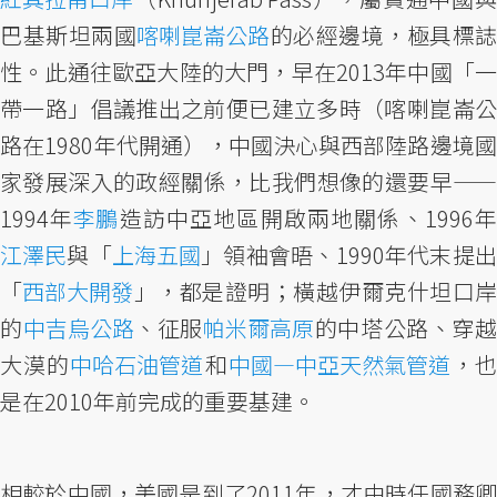
巴基斯坦兩國
喀喇崑崙公路
的必經邊境，極具標誌
性。此通往歐亞大陸的大門，早在2013年中國「一
帶一路」倡議推出之前便已建立多時（喀喇崑崙公
路在1980年代開通），中國決心與西部陸路邊境國
家發展深入的政經關係，比我們想像的還要早——
1994年
李鵬
造訪中亞地區開啟兩地關係、1996
江澤民
與「
上海五國
」領袖會晤、1990年代末提
「
西部大開發
」，都是證明；橫越伊爾克什坦口
的
中吉烏公路
、征服
帕米爾高原
的中塔公路、穿
大漠的
中哈石油管道
和
中國—中亞天然氣管道
，
是在2010年前完成的重要基建。
相較於中國，美國是到了2011年，才由時任國務卿