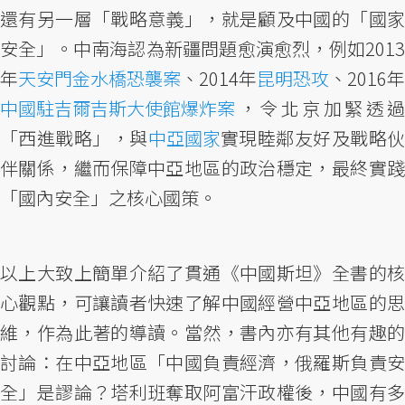
還有另一層「戰略意義」，就是顧及中國的「國家
安全」。中南海認為新疆問題愈演愈烈，例如2013
年
天安門金水橋恐襲案
、2014年
昆明恐攻
、2016年
中國駐吉爾吉斯大使館爆炸案
，令北京加緊透過
「西進戰略」，與
中亞國家
實現睦鄰友好及戰略
伴關係，繼而保障中亞地區的政治穩定，最終實踐
「國內安全」之核心國策。
以上大致上簡單介紹了貫通《中國斯坦》全書的核
心觀點，可讓讀者快速了解中國經營中亞地區的思
維，作為此著的導讀。當然，書內亦有其他有趣的
討論：在中亞地區「中國負責經濟，俄羅斯負責安
全」是謬論？塔利班奪取阿富汗政權後，中國有多