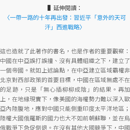
▌延伸閱讀：
〈一帶一路的十年再出發：習近平「意外的天可
汗」西進戰略〉
這也造就了此著作的書名，也是作者的重要觀察：
中國在中亞誤打誤撞、沒有具體組織之下，建立了
一個帝國。就如上述論點，在中亞建立區域霸權非
北京對西部政策的首要目標，中國在區域無處不在
的足跡，只是「無心插柳柳成陰」的結果。再加
上，在地緣現實下，像美國的海權勢力難以深入歐
亞內陸腹地，應對中國只能側重印度太平洋地區；
陸權大國俄羅斯的國力也大不如前朝蘇聯，並在烏
俄戰爭下急促倒退。在沒有其他大國競爭下，中國