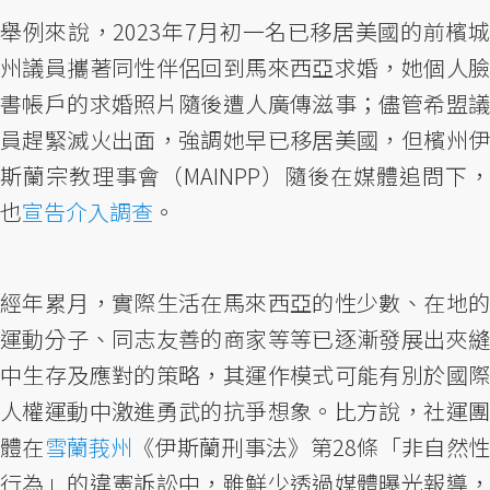
舉例來說，2023年7月初一名已移居美國的前檳城
州議員攜著同性伴侶回到馬來西亞求婚，她個人臉
書帳戶的求婚照片隨後遭人廣傳滋事；儘管希盟議
員趕緊滅火出面，強調她早已移居美國，但檳州伊
斯蘭宗教理事會（MAINPP）隨後在媒體追問下，
也
宣告介入調查
。
經年累月，實際生活在馬來西亞的性少數、在地的
運動分子、同志友善的商家等等已逐漸發展出夾縫
中生存及應對的策略，其運作模式可能有別於國際
人權運動中激進勇武的抗爭想象。比方說，社運團
體在
雪蘭莪州
《伊斯蘭刑事法》第28條「非自然
行為」的違憲訴訟中，雖鮮少透過媒體曝光報導，