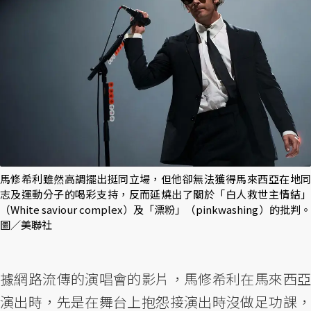
馬修希利雖然高調擺出挺同立場，但他卻無法獲得馬來西亞在地同
志及運動分子的喝彩支持，反而延燒出了關於「白人救世主情結」
（White saviour complex）及「漂粉」（pinkwashing）的批判。
圖／美聯社
據網路流傳的演唱會的影片，馬修希利在馬來西亞
演出時，先是在舞台上抱怨接演出時沒做足功課，