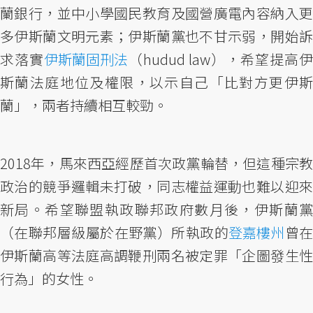
蘭銀行，並中小學國民教育及國營廣電內容納入更
多伊斯蘭文明元素；伊斯蘭黨也不甘示弱，開始訴
求落實
伊斯蘭固刑法
（hudud law），希望提高伊
斯蘭法庭地位及權限，以示自己「比對方更伊斯
蘭」，兩者持續相互較勁。
2018年，馬來西亞經歷首次政黨輪替，但這種宗教
政治的競爭邏輯未打破，同志權益運動也難以迎來
新局。希望聯盟執政聯邦政府數月後，伊斯蘭黨
（在聯邦層級屬於在野黨）所執政的
登嘉樓州
曾
伊斯蘭高等法庭高調鞭刑兩名被定罪「企圖發生性
行為」的女性。