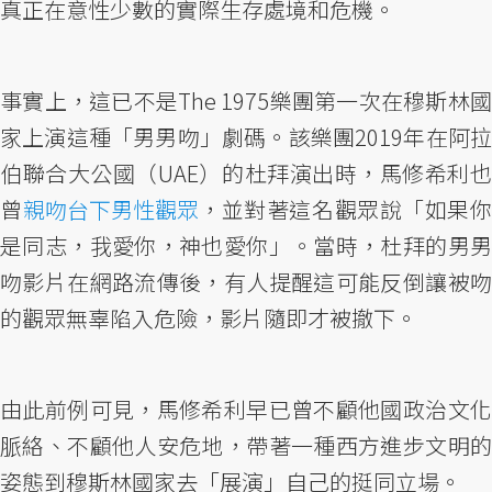
真正在意性少數的實際生存處境和危機。
事實上，這已不是The 1975樂團第一次在穆斯林國
家上演這種「男男吻」劇碼。該樂團2019年在阿拉
伯聯合大公國（UAE）的杜拜演出時，馬修希利也
曾
親吻台下男性觀眾
，並對著這名觀眾說「如果
是同志，我愛你，神也愛你」。當時，杜拜的男男
吻影片在網路流傳後，有人提醒這可能反倒讓被吻
的觀眾無辜陷入危險，影片隨即才被撤下。
由此前例可見，馬修希利早已曾不顧他國政治文化
脈絡、不顧他人安危地，帶著一種西方進步文明的
姿態到穆斯林國家去「展演」自己的挺同立場。