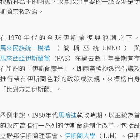
穆斯林為主的國家，政黨政治重要的一脈支流是伊
斯蘭宗教政治。
在1970年代的全球伊斯蘭復興浪潮之下，
馬來民族統一機構
（簡稱巫統UMNO）與
馬來西亞伊斯蘭黨
（PAS）在過去數十年長期有存
在所謂的「伊斯蘭競爭」，即兩黨積極透過倡議及
推行帶有伊斯蘭色彩的政策或法規，來標榜自身
「比對方更伊斯蘭」。
舉例來說，1980年代
馬哈迪
執政時期，以巫統為
的政府曾推行一系列的伊斯蘭建制化改革，包括設
立聯邦伊斯蘭理事會、
伊斯蘭大學
（IIUM）、伊斯