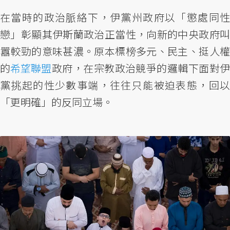
在當時的政治脈絡下，伊黨州政府以「懲處同性
戀」彰顯其伊斯蘭政治正當性，向新的中央政府叫
囂較勁的意味甚濃。原本標榜多元、民主、挺人權
的
希望聯盟
政府，在宗教政治競爭的邏輯下面對
黨挑起的性少數事端，往往只能被迫表態，回以
「更明確」的反同立場。