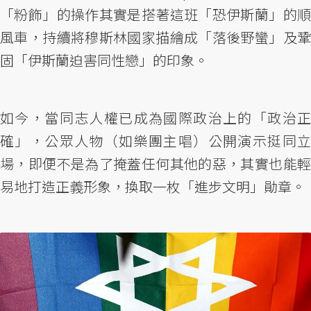
「粉飾」的操作其實是搭著這班「恐伊斯蘭」的順
風車，持續將穆斯林國家描繪成「落後野蠻」及鞏
固「伊斯蘭迫害同性戀」的印象。
如今，當同志人權已成為國際政治上的「政治正
確」，公眾人物（如樂團主唱）公開演示挺同立
場，即便不是為了掩蓋任何其他的惡，其實也能輕
易地打造正義形象，換取一枚「進步文明」勛章。