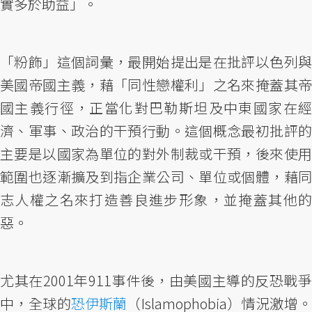
實多於助益」。
「粉飾」這個詞彙，最開始提出是在批評以色列與
美國帝國主義，藉「同性戀權利」之名來掩蓋其帝
國主義行徑，正當化對巴勒斯坦及中東國家在經
濟、軍事、政治的干預行動。這個概念最初批評的
主要是以國家為單位的對外制裁或干預，後來使用
範圍也逐漸擴及到指企業公司、單位或個體，藉同
志人權之名來打造善良進步形象，並掩蓋其他的
惡。
尤其在2001年911事件後，由美國主導的反恐戰爭
中，全球的
恐伊斯蘭
（Islamophobia）情況激增