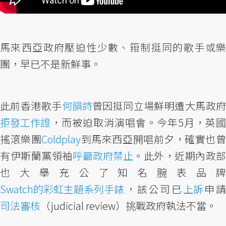
馬來西亞政府壓迫性少數、箝制挺同的歌手或樂
團，早已不是新鮮事。
此前香港歌手
何韻詩
曾因挺同立場鮮明遭大馬政
拒發工作證
，而被迫取消演唱會。今年5月，英國
搖滾樂團
Coldplay
到馬來西亞開唱前夕，確實也
有伊斯蘭黨領袖
呼籲政府禁止
。此外，近期內政部
也大舉充公了知名腕表品牌
Swatch的彩虹主題系列手錶
，該公司已
上訴
申請
司法審核
（judicial review）挑戰政府執法不當。