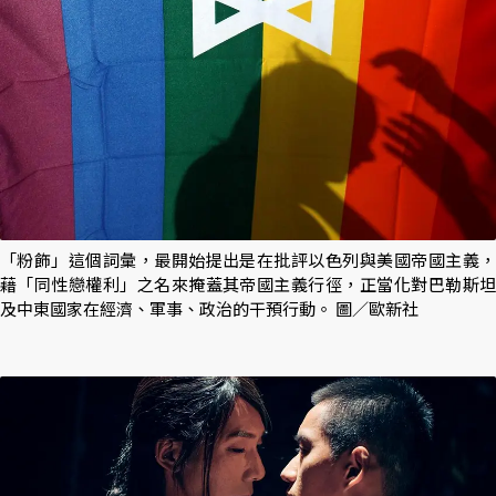
「粉飾」這個詞彙，最開始提出是在批評以色列與美國帝國主義，
藉「同性戀權利」之名來掩蓋其帝國主義行徑，正當化對巴勒斯坦
及中東國家在經濟、軍事、政治的干預行動。 圖／歐新社