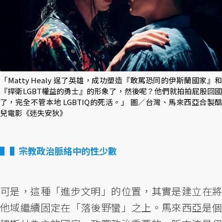
「Matty Healy 逞了英雄，成功塑造『敢罵恐同的伊斯蘭國家』和
『捍衛LGBT權益的勇士』的形象了，然後呢？他們就拍拍屁股回國
了，完全不管本地 LGBTIQ的死活。」 圖／台灣、馬來西亞合製酷
兒電影《迷失安狄》
▌宗教政治脈絡中的性少數
可是，這種「進步文明」的位置，其實是建立在將
他域繼續固定在「落後野蠻」之上。馬來西亞是個