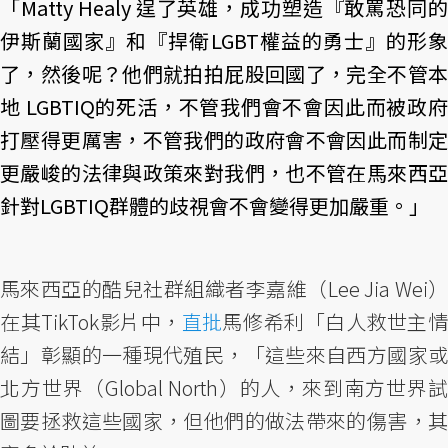
「Matty Healy 逞了英雄，成功塑造『敢罵恐同的
伊斯蘭國家』和『捍衛LGBT權益的勇士』的形象
了，然後呢？他們就拍拍屁股回國了，完全不管本
地 LGBTIQ的死活，不管我們會不會因此而被政府
打壓得更厲害，不管我們的政府會不會因此而制定
更嚴峻的法律與政策來對我們，也不管在馬來西亞
針對LGBTIQ群體的歧視會不會變得更加嚴重。」
馬來西亞的酷兒社群組織者李嘉維（Lee Jia Wei）
在其TikTok影片中，
直批
馬修希利「白人救世主
結」彰顯的一種現代殖民，「這些來自西方國家或
北方世界（Global North）的人，來到南方世界試
圖要拯救這些國家，但他們的做法帶來的傷害，其