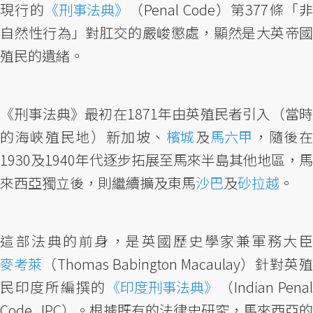
現行的
《刑事法典》
（Penal Code）第377條「非
自然性行為」對肛交的嚴峻懲處，顯然是大英帝國
殖民的遺緒。
《刑事法典》最初在1871年由英殖民者引入（當時
的海峽殖民地）新加坡、
檳城
及
馬六甲
，隨後
1930及1940年代逐步拓展至馬來半島其他地區，馬
來西亞獨立後，則繼續擴及東馬
沙巴
及
砂拉越
。
這部法典的前身，是英國歷史學家兼軍務大臣
麥考萊
（Thomas Babington Macaulay）針對英殖
民印度所編撰的
《印度刑事法典》
（Indian Pena
Code , IPC）。根據既有的法律史研究，馬來西亞的