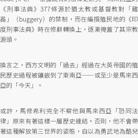
《刑事法典》377條源於猶太教或基督教對「雞
姦」（buggery）的禁制，而在編撰殖民地的《印
度刑事法典》時在修辭轉換上，逐漸掩蓋了其宗教
源頭。
換言之，西方文明的「過去」經過在大英帝國的殖
民歷史過程被鑲嵌到了東南亞——或至少是馬來西
亞的「今天」。
或許，馬修希利完全不察他與馬來西亞「恐同法
律」原來有著這樣一層歷史連結。否則，他不會帶
著這種解放第三世界的姿態，自以為勇武地為酷兒