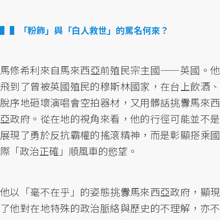
▌「粉飾」與「白人救世」的罵名何來？
馬修希利來自馬來西亞前殖民宗主國——英國。他
飛到了曾被英國殖民的穆斯林國家，在台上飲酒、
脫序地砸壞演唱會空拍器材，又用髒話挑釁馬來西
亞政府。從在地的視角來看，他的行徑可能並不是
展現了勇於反抗霸權的搖滾精神，而是彰顯搭乘國
際「政治正確」順風車的慾望。
他以「毫不在乎」的姿態挑釁馬來西亞政府，顯現
了他對在地特殊的政治脈絡與歷史的不理解，亦不