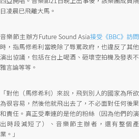
西亞開唱。音樂節21日晚上出事後，該樂團成員隔
日凌晨已飛離大馬。
音樂節主辦方Future Sound Asia
接受《BBC》訪問
時，指馬修希利當晚除了辱罵政府，也違反了其他
演出協議，包括在台上喝酒、砸壞空拍機及發表不
雅言論等等。
「對他（馬修希利）來說，飛到別人的國家為所欲
為很容易，然後他就飛出去了，不必面對任何後果
和責任。真正受牽連的是他的粉絲（因為他們的演
出時段減短了）、音樂節主辦者，還有整個產
業。」