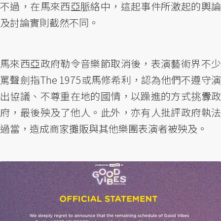
不過，在馬來西亞脈絡中，這起事件所激起的輿論
及討論實則截然不同。
馬來西亞政府勒令音樂節取消後，表演藝術界不少
罵聲劍指The 1975或馬修希利，認為他們不遵守演
出協議、不尊重在地的國情，以躁進的方式挑釁政
府，最後殃及了他人。此外，亦有人批評政府執法
過當，造成商家攤販與其他樂團表演者被殃及。