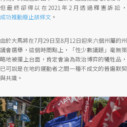
但最終卻得以在2021年2月透過釋憲訴訟，
成功推動廢止該條文
。
由於大馬將在7月29日至8月12日迎來六個州屬的州
議會選舉，這個時間點上，「性少數議題」毫無策
略地被擺上台面，肯定會淪為政治博弈的犧牲品，
已可說是在地的運動者之間一種不成文的普遍默契
與共識。