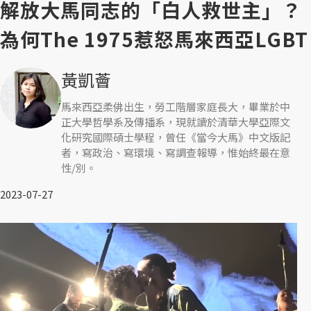
解放大馬同志的「白人救世主」？
為何The 1975惹怒馬來西亞LGBT
黃凱薈
馬來西亞柔佛出生，勞工階層家庭長大，畢業於中
正大學哲學系及傳播系，現就讀於清華大學亞際文
化研究國際碩士學程，曾任《當今大馬》中文版記
者，寫政治、寫環境、寫調查報導，惟始終最在意
性/別。
2023-07-27