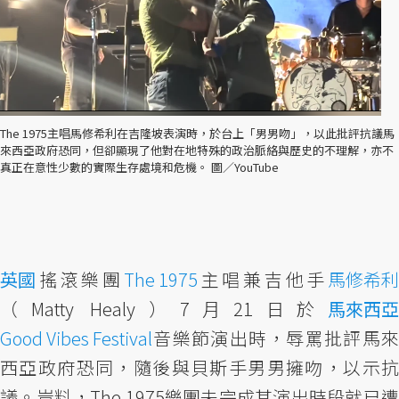
The 1975主唱馬修希利在吉隆坡表演時，於台上「男男吻」，以此批評抗議馬
來西亞政府恐同，但卻顯現了他對在地特殊的政治脈絡與歷史的不理解，亦不
真正在意性少數的實際生存處境和危機。 圖／YouTube
英國
搖滾樂團
The 1975
主唱兼吉他手
馬修希利
（Matty Healy）7月21日於
馬來西亞
Good Vibes Festival
音樂節演出時，辱罵批評馬來
西亞政府恐同，隨後與貝斯手男男擁吻，以示抗
議。豈料，The 1975樂團未完成其演出時段就已遭