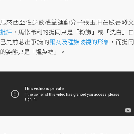
馬來西亞性少數權益運動分子張玉珊在臉書發文
批評
，馬修希利的挺同只是「粉飾」或「洗白」自
己先前惹出爭議的
厭女及種族歧視的形象
，而挺
的姿態只是「逞英雄」。