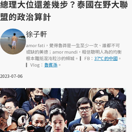
總理大位還差幾步？泰國在野大聯
盟的政治算計
徐子軒
amor fati，覺得魯莽是一生至少一次、誰都不可
或缺的美德；amor mundi，相信聰明人為的均衡
根本難抵混沌粒沙的傾城。 ▎FB：
37°C 的中國
。
▎Vlog：
魯賓孫
。
2023-07-06