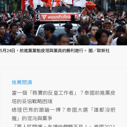
5月24日，前進黨黨魁皮塔與黨員的勝利遊行。 圖／歐新社
推薦閱讀
當一個「務實的反皇工作者」？泰國前進黨皮
塔的妥協戰略困境
總理巴育的踉蹌一搏？泰國大選「誰都沒把
握」的混沌與黨爭
「要人民閉嘴，先讓他們聽不見！」泰國2021