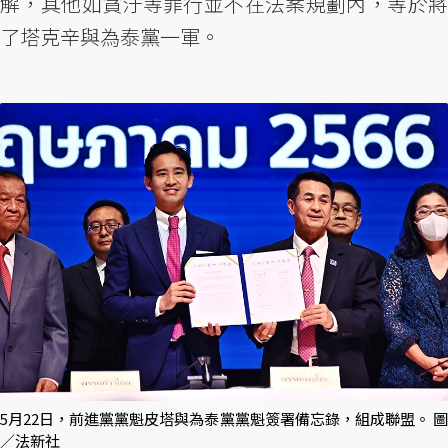
解，其他如貪汙等罪行並不在法案規劃內，等於將
了塔克辛與為泰黨一軍。
5月22日，前進黨黨魁皮塔與為泰黨黨魁簽署備忘錄，組成聯盟。 圖
／法新社