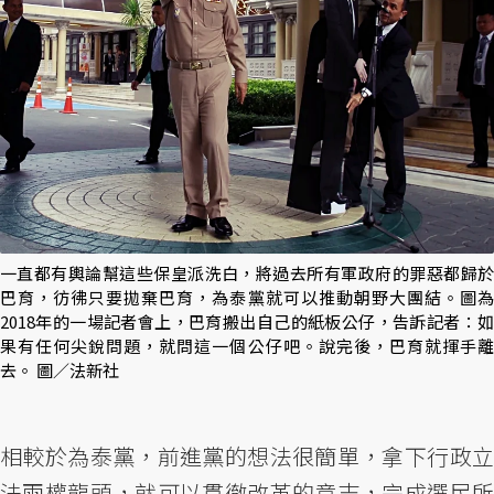
一直都有輿論幫這些保皇派洗白，將過去所有軍政府的罪惡都歸於
巴育，彷彿只要拋棄巴育，為泰黨就可以推動朝野大團結。圖為
2018年的一場記者會上，巴育搬出自己的紙板公仔，告訴記者：如
果有任何尖銳問題，就問這一個公仔吧。說完後，巴育就揮手離
去。 圖／法新社
相較於為泰黨，前進黨的想法很簡單，拿下行政立
法兩權龍頭，就可以貫徹改革的意志，完成選民所