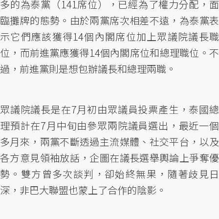
多的為泰黨（141席位），已經為了權力分配，面
臨攤牌的態勢。由於兩黨席次相差不遠，為泰黨表
示它們應該獲得14個內閣席位加上眾議院議長職
位，而前進黨應獲得14個內閣席位和總理職位。不
過，前進黨則是想包辦議長和總理兩職。
眾議院議長是在7月初由眾議員投票產生，泰國總
理預計在7月中旬由參眾兩院議員選出，最近一個
多月來，兩黨不斷透過主流媒體、社交平台，以及
各方意見領袖放話，企圖在議長選舉輿論上爭奪優
勢。雙方曾多次談判，卻始終無果，隨著歧見日
深，非巴大聯盟也蒙上了合作的陰影。