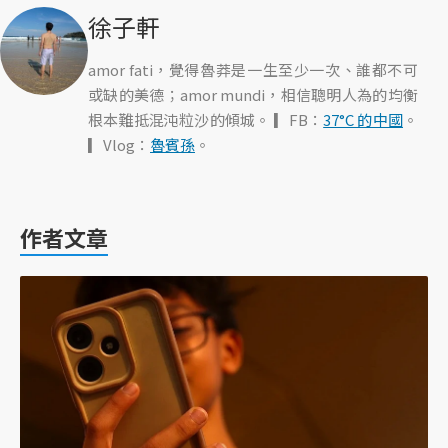
徐子軒
amor fati，覺得魯莽是一生至少一次、誰都不可
或缺的美德；amor mundi，相信聰明人為的均衡
根本難抵混沌粒沙的傾城。 ▎FB：
37°C 的中國
。
▎Vlog：
魯賓孫
。
作者文章