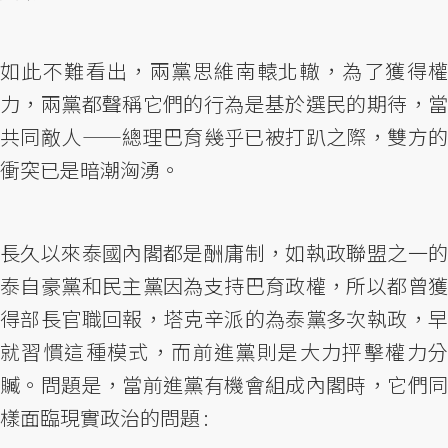
如此不難看出，兩黨思維南轅北轍，為了獲得權
力，兩黨都聲稱它們的行為是基於選民的期待，當
共同敵人——總理巴育幾乎已被打趴之際，雙方的
衝突已是暗潮洶湧。
長久以來泰國內閣都是酬庸制，如執政聯盟之一的
泰自豪黨和民主黨因為支持巴育政權，所以都曾獲
得部長官職回報，塔克辛派的為泰黨多次執政，早
就習慣這種模式，而前進黨則是大力抨擊權力分
贓。問題是，當前進黨有機會組成內閣時，它們同
樣面臨現實政治的問題 :