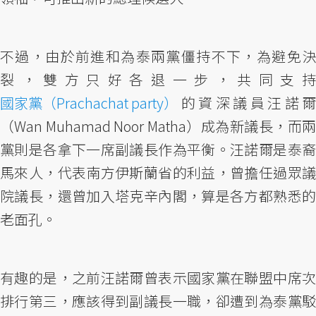
不過，由於前進和為泰兩黨僵持不下，為避免決
裂，雙方只好各退一步，共同支持
國家黨（Prachachat party）
的資深議員汪諾爾
（Wan Muhamad Noor Matha）成為新議長，而兩
黨則是各拿下一席副議長作為平衡。汪諾爾是泰裔
馬來人，代表南方伊斯蘭省的利益，曾擔任過眾議
院議長，還曾加入塔克辛內閣，算是各方都熟悉的
老面孔。
有趣的是，之前汪諾爾曾表示國家黨在聯盟中席次
排行第三，應該得到副議長一職，卻遭到為泰黨駁