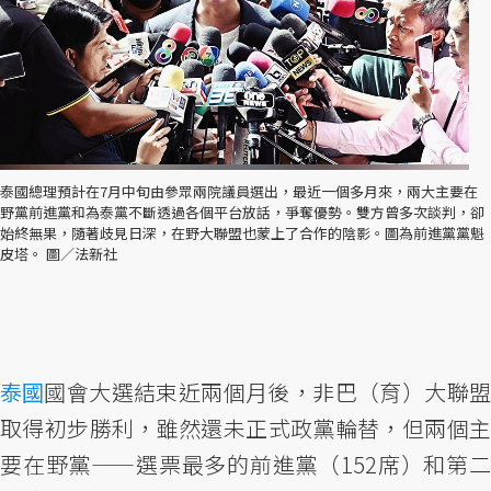
泰國總理預計在7月中旬由參眾兩院議員選出，最近一個多月來，兩大主要在
野黨前進黨和為泰黨不斷透過各個平台放話，爭奪優勢。雙方曾多次談判，卻
始終無果，隨著歧見日深，在野大聯盟也蒙上了合作的陰影。圖為前進黨黨魁
皮塔。 圖／法新社
泰國
國會大選結束近兩個月後，非巴（育）大聯盟
取得初步勝利，雖然還未正式政黨輪替，但兩個主
要在野黨——選票最多的前進黨（152席）和第二