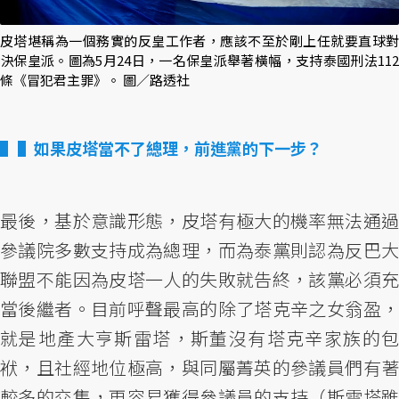
皮塔堪稱為一個務實的反皇工作者，應該不至於剛上任就要直球對
決保皇派。圖為5月24日，一名保皇派舉著橫幅，支持泰國刑法112
條《冒犯君主罪》。 圖／路透社
▌如果皮塔當不了總理，前進黨的下一步？
最後，基於意識形態，皮塔有極大的機率無法通過
參議院多數支持成為總理，而為泰黨則認為反巴大
聯盟不能因為皮塔一人的失敗就告終，該黨必須充
當後繼者。目前呼聲最高的除了塔克辛之女翁盈，
就是地產大亨斯雷塔，斯董沒有塔克辛家族的包
袱，且社經地位極高，與同屬菁英的參議員們有著
較多的交集，更容易獲得參議員的支持（斯雷塔雖