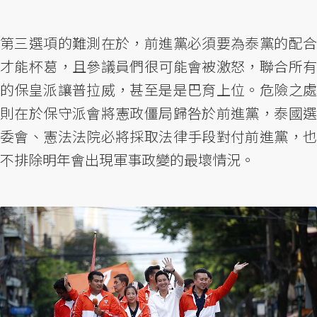
第三選項的難測在於，前進黨必須要為泰黨的配合
才能杯葛，且參議員們很可能會被激怒，聯合所有
的保皇派讓普拉威，甚至是是巴育上位。危險之處
則在於保守派會將憲政僵局歸咎於前進黨，泰國選
委會、憲法法院必將採取法律手段對付前進黨，也
不排除明年會出現軍事政變的最壞情況。