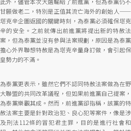
此外，儘管本次大選輸給了前進黨，但為泰黨仍不
甘願做老二，特別是正值其流亡海外的創始人——
塔克辛企圖返國的關鍵時刻，為泰黨必須確保塔克
辛的安全。之前就傳出前進黨將提出新的特赦法
案，但為泰黨並沒有參與法案規劃，原因是為泰黨
擔心外界聯想特赦是為塔克辛量身訂做，會引起保
皇勢力的不滿。
為泰黨更表示，雖然它們不認同特赦法案做為在野
大聯盟的共同改革議程，但如果前進黨自己提案，
為泰黨樂觀其成。然而，前進黨卻指稱，該黨的特
赦法案主要是針對政治犯、良心犯等案件，像是涉
及刑法112條的冒犯君主罪，目的是進行社會和