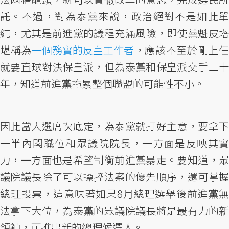
託。不過，對為泰黨來說，政治絕對不是如此單
純，尤其是前進黨的議程充滿風險，即使黨魁皮塔
堪稱為
一個務實的反皇工作者
，應該不至於剛上任
就要直球對決保皇派，但為泰黨和保皇派交手二十
年，知道前進黨拖累整個聯盟的可能性不小。
因此當大選席次底定，為泰黨就打好主意，要拿下
一半內閣職位和眾議院院長，一方面是反映其實
力，一方面也是希望制衡前進黨暴走。要知道，眾
議院議長除了可以操控法案的優先順序，還可掌握
總理投票，這意味著如果8月總理選舉後前進黨無
法拿下大位，為泰黨的眾議院議長將是最有力的新
領袖，可推出新的總理候選人。