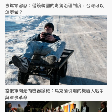
毒駕零容忍：借鏡韓國的毒駕治理制度，台灣可以
怎麼做？
當俄軍開始向機器繳械：烏克蘭引爆的機器人戰爭
與軍事革命