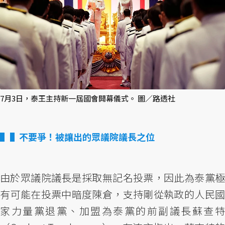
7月3日，泰王主持新一屆國會開幕儀式。 圖／路透社
▌不要爭！被讓出的眾議院議長之位
由於眾議院議長是採取無記名投票，因此為泰黨極
有可能在投票中暗度陳倉，支持剛從執政的人民國
家力量黨退黨、加盟為泰黨的前副議長蘇查特