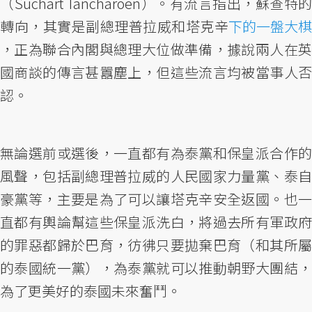
（Suchart Tancharoen）。有流言指出，蘇查特的
轉向，其實是副總理普拉威和塔克辛
下的一盤大棋
，正為聯合內閣與總理大位做準備，據說兩人在英
國商談的傳言甚囂塵上，但這些流言均被當事人否
認。
無論選前或選後，一直都有為泰黨和保皇派合作的
風聲，包括副總理普拉威的人民國家力量黨、泰自
豪黨等，主要是為了可以讓塔克辛安全返國。也一
直都有輿論幫這些保皇派洗白，將過去所有軍政府
的罪惡都歸於巴育，彷彿只要拋棄巴育（和其所屬
的泰國統一黨），為泰黨就可以推動朝野大團結，
為了更美好的泰國未來奮鬥。