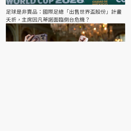
足球是非賣品：國際足總「出售世界盃股份」計畫
夭折，主席因凡蒂諾面臨倒台危機？
丞相，起風了？美國MAGA派網紅盧默訪問烏克蘭立
場大轉變，背後有哪些考量