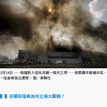
3月24日——俄羅斯入侵烏克蘭一個月之際——俄軍轟炸基輔郊區，
一座倉庫冒出濃煙。 圖／美聯社
▌芬蘭和瑞典為何立場大翻轉？