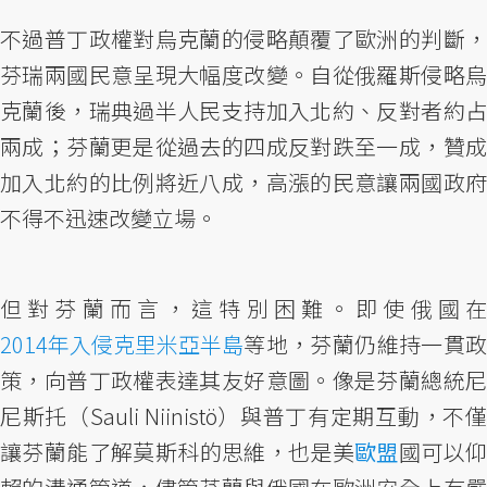
不過普丁政權對烏克蘭的侵略顛覆了歐洲的判斷，
芬瑞兩國民意呈現大幅度改變。自從俄羅斯侵略烏
克蘭後，瑞典過半人民支持加入北約、反對者約占
兩成；芬蘭更是從過去的四成反對跌至一成，贊成
加入北約的比例將近八成，高漲的民意讓兩國政府
不得不迅速改變立場。
但對芬蘭而言，這特別困難。即使俄國在
2014年入侵克里米亞半島
等地，芬蘭仍維持一貫政
策，向普丁政權表達其友好意圖。像是芬蘭總統尼
尼斯托（Sauli Niinistö）與普丁有定期互動，不僅
讓芬蘭能了解莫斯科的思維，也是美
歐盟
國可以