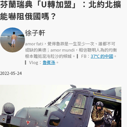
芬蘭瑞典「U轉加盟」：北約北擴
能嚇阻俄國嗎？
徐子軒
amor fati，覺得魯莽是一生至少一次、誰都不可
或缺的美德；amor mundi，相信聰明人為的均衡
根本難抵混沌粒沙的傾城。 ▎FB：
37°C 的中國
。
▎Vlog：
魯賓孫
。
2022-05-24