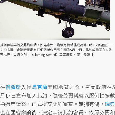
芬蘭和瑞典提交北約申請，如無意外，幾個月後就能成為第31和32個盟國——
北約北擴，會對俄羅斯有任何阻嚇作用嗎？圖為5月12日，北約成員國在立陶
宛進行「火焰之劍」（Flaming Sword）軍事演習。 圖／美聯社
在
俄羅斯
入侵
烏克蘭
面臨膠著之際，芬蘭政府在5
月17日宣布加入北約，隨後芬蘭議會以壓倒性多數
通過申請案，正式提交北約審查。無獨有偶，
瑞典
也在國會辯論後，決定申請北約會員。依照芬蘭和