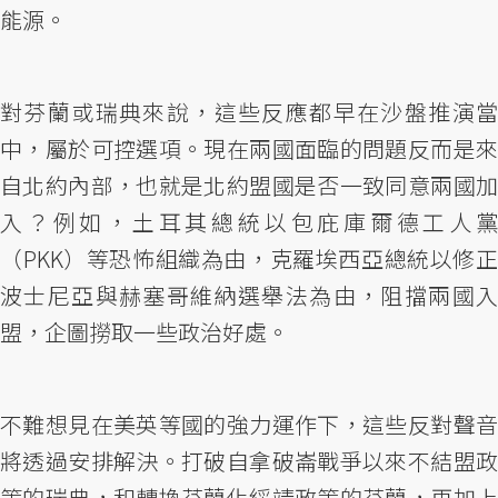
能源。
對芬蘭或瑞典來說，這些反應都早在沙盤推演當
中，屬於可控選項。現在兩國面臨的問題反而是來
自北約內部，也就是北約盟國是否一致同意兩國加
入？例如，土耳其總統以包庇庫爾德工人黨
（PKK）等恐怖組織為由，克羅埃西亞總統以修正
波士尼亞與赫塞哥維納選舉法為由，阻擋兩國入
盟，企圖撈取一些政治好處。
不難想見在美英等國的強力運作下，這些反對聲音
將透過安排解決。打破自拿破崙戰爭以來不結盟政
策的瑞典，和轉換芬蘭化綏靖政策的芬蘭，再加上