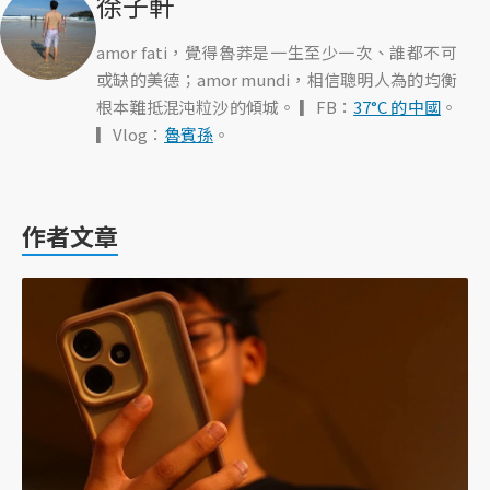
徐子軒
amor fati，覺得魯莽是一生至少一次、誰都不可
或缺的美德；amor mundi，相信聰明人為的均衡
根本難抵混沌粒沙的傾城。 ▎FB：
37°C 的中國
。
▎Vlog：
魯賓孫
。
作者文章