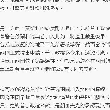
板，打擊美國對歐洲的增援。
另一方面，莫斯科的態度耐人尋味。先前普丁政權
曾警告芬蘭和瑞典若加入北約，將產生嚴重後果，
包括在波羅的海地區可能部署核導彈。然而當芬瑞
兩國正式提出申請，普丁政權迄今未有過激反應，
僅表示兩國做了錯誤選擇，但如果北約不在兩國領
土上部署軍事設施，俄國就沒有立即的威脅。
這可以解釋為莫斯科對芬瑞兩國加入北約的底線，
因為兩國早就是常參與北約演習的和平夥伴關係成
員，這對普丁政權來說只是顏面失光的承認現狀而