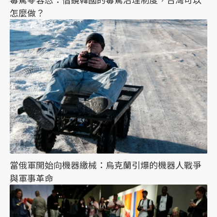
怎麼做？
當俄軍開始向機器繳械：烏克蘭引爆的機器人戰爭
與軍事革命