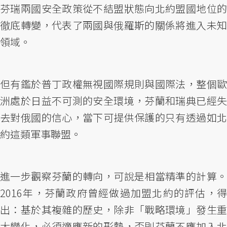
芬瑞兩國安全政策從不結盟狀態向北約盟國地位的
徹底轉變，代表了兩國與俄羅斯的關係將進入未知
領域。
但有鑑於普丁政權無視國際規則與國際法，整個歐
洲處於日益不可測的安全環境，芬蘭和瑞典已經失
去對俄國的信心，當下可提供保護的只有透過如北
約這類軍事聯盟。
進一步觀察芬蘭的轉向，可說是相當精準的計算。
2016年，芬蘭政府曾經做過加盟北約的評估，得
出：基於其複雜的歷史，除非「戰略環境」發生重
大變化，必須適應新的形勢，否則芬蘭不應加入北