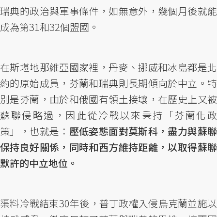
瑞典的政治與軍事條件，如無意外，幾個月後就能
成為第31和32個盟國。
在斯堪地那維亞國家裡，丹麥、挪威和冰島都是北
約的原始成員，芬蘭和瑞典則長期傾向於中立。特
別是芬蘭，由於和俄國有領土接壤，在歷史上又被
蘇聯侵略過，因此從冷戰以來秉持「芬蘭化政
策」，也就是：
壓低姿態面對莫斯科，盡力與蘇
保持良好關係，同時和西方維持距離，以取得蘇聯
默許的中立地位。
渠料冷戰結束30年後，普丁政權入侵烏克蘭並施以