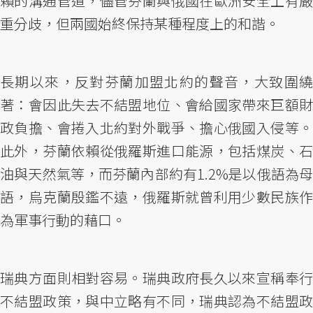
賴的溝通管道，儘管芬蘭與俄國在歐洲安全上有嚴
重分歧，但兩國始終保持某種程度上的和諧。
長期以來，反對芬蘭加盟北約的聲音，大致圍繞
著：會因此失去不結盟地位、會給國家帶來巨額財
政負擔、會捲入北約對外戰爭、擔心俄國入侵等。
此外，芬蘭依賴從俄羅斯進口能源，包括煤炭、石
油與天然氣等，而芬蘭內部約有1.2%是以俄語為母
語，烏克蘭殷鑑不遠，俄羅斯就曾利用少數民族作
為軍事行動的藉口。
瑞典方面則相對容易。瑞典政府長久以來宣稱奉行
不結盟政策，與中立略有不同，瑞典認為不結盟政