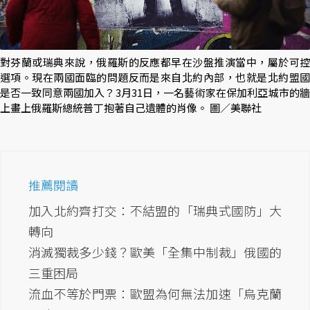
對芬蘭或瑞典來說，俄羅斯的反應都早在沙盤推演當中，屬於可控
選項。現在兩國面臨的問題反而是來自北約內部，也就是北約盟國
是否一致同意兩國加入？3月31日，一名藝術家在保加利亞城市的牆
上畫上俄羅斯總統普丁抱著自己遺體的肖像。 圖／美聯社
推薦閱讀
加入北約齊打交：不結盟的「瑞典式國防」大
轉向
消滅獨裁多少錢？歐美「全集中制裁」俄國的
三重困局
流血不等於門票：歐盟為何無法加速「烏克蘭