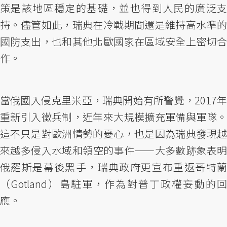
策是該地區穩定的基礎，並也得到人民的廣泛支
持。儘管如此，瑞典在冷戰期間還是維持高水準的
國防支出，也和其他北歐國家在區域安全上密切合
作。
當俄國入侵克里米亞，瑞典開始有所警覺，2017年
重新引入徵兵制，近年來大規模擴充軍備與軍隊。
這不只是對歐洲情勢的憂心，也是因為瑞典發現越
來越多侵入水域和領空的事件——大多數跡象表明
俄羅斯是幕後黑手，瑞典政府更宣布重返哥特蘭
（Gotland）島駐軍，作為對普丁政權妄動的回
應。