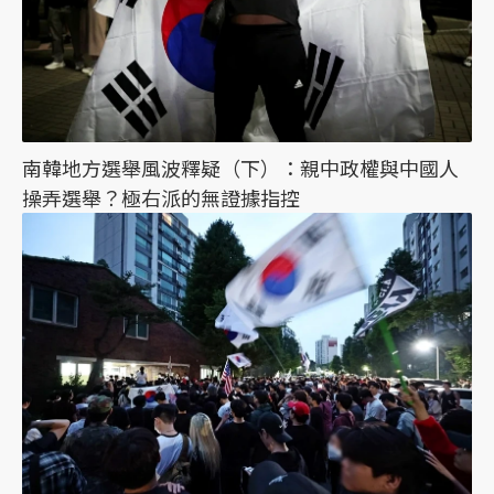
南韓地方選舉風波釋疑（下）：親中政權與中國人
操弄選舉？極右派的無證據指控