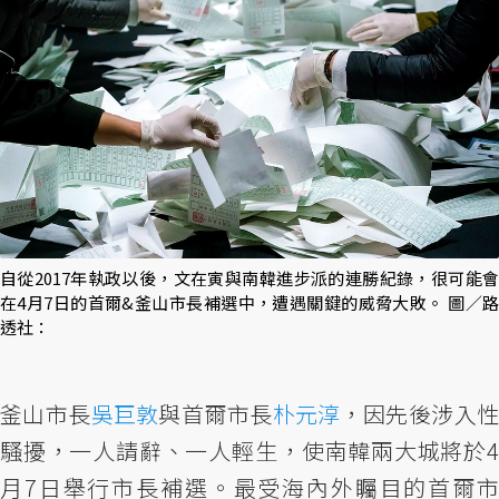
自從2017年執政以後，文在寅與南韓進步派的連勝紀錄，很可能會
在4月7日的首爾&釜山市長補選中，遭遇關鍵的威脅大敗。 圖／路
透社：
釜山市長
吳巨敦
與首爾市長
朴元淳
，因先後涉入
騷擾，一人請辭、一人輕生，使南韓兩大城將於4
月7日舉行市長補選。最受海內外矚目的首爾市