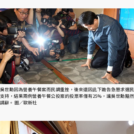
吳世勳因為營養午餐案而民調重挫，後來還因此下跪告急懇求選民
支持，結果兩例營養午餐公投案的投票率僅有25%，讓吳世勳黯然
請辭。 圖／歐新社