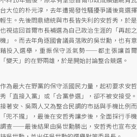
台大位的朴元淳，去年遭揭發性騷擾爭議後竟選擇
輕生。先後問鼎總統與市長皆失利的安哲秀，於是
也視這回首爾市長補選為自己政治生涯的「再起之
機」。而去年角逐國會議員落敗的吳世勳，也有意
藉投入選舉，重振保守派氣勢——都主張讓首爾
「變天」的在野兩雄，於是開始討論整合競選。
作為最大在野黨的保守派國民力量，起初要求安哲
秀「直接入黨」或「合黨參選」，卻不被安接受。
接著安、吳兩人又為整合民調的市話與手機比例而
「兜不攏」，最後在安哲秀讓步後，全面採行手機
調查——最後結果由吳世勳勝出，安哲秀也宣布支
持吳世勳，並出任吳世勳的選舉對策委員長。