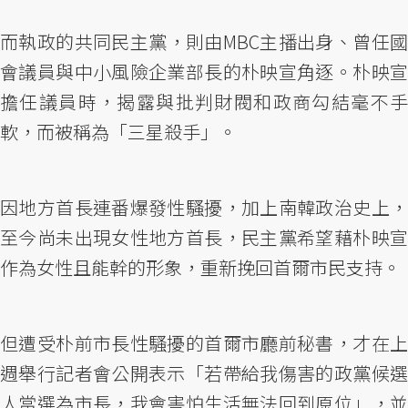
而執政的共同民主黨，則由MBC主播出身、曾任國
會議員與中小風險企業部長的朴映宣角逐。朴映宣
擔任議員時，揭露與批判財閥和政商勾結毫不手
軟，而被稱為「三星殺手」。
因地方首長連番爆發性騷擾，加上南韓政治史上，
至今尚未出現女性地方首長，民主黨希望藉朴映宣
作為女性且能幹的形象，重新挽回首爾市民支持。
但遭受朴前市長性騷擾的首爾市廳前秘書，才在上
週舉行記者會公開表示「若帶給我傷害的政黨候選
人當選為市長，我會害怕生活無法回到原位」，並