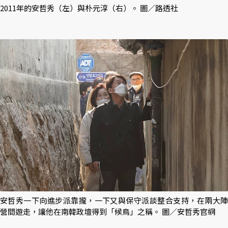
2011年的安哲秀（左）與朴元淳（右）。 圖／路透社
安哲秀一下向進步派靠攏，一下又與保守派談整合支持，在兩大陣
營間遊走，讓他在南韓政壇得到「候鳥」之稱。 圖／安哲秀官網