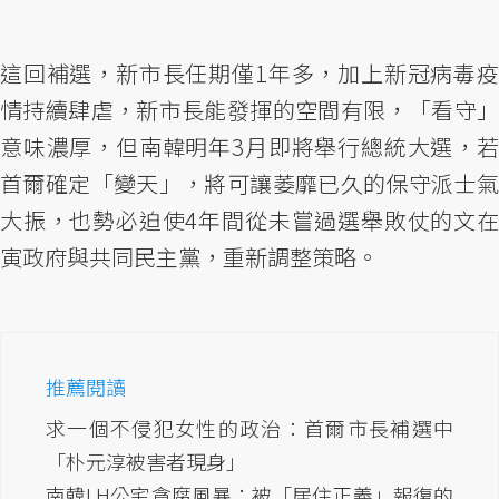
這回補選，新市長任期僅1年多，加上新冠病毒疫
情持續肆虐，新市長能發揮的空間有限，「看守」
意味濃厚，但南韓明年3月即將舉行總統大選，若
首爾確定「變天」，將可讓萎靡已久的保守派士氣
大振，也勢必迫使4年間從未嘗過選舉敗仗的文在
寅政府與共同民主黨，重新調整策略。
推薦閱讀
求一個不侵犯女性的政治：首爾市長補選中
「朴元淳被害者現身」
南韓LH公宅貪腐風暴：被「居住正義」報復的