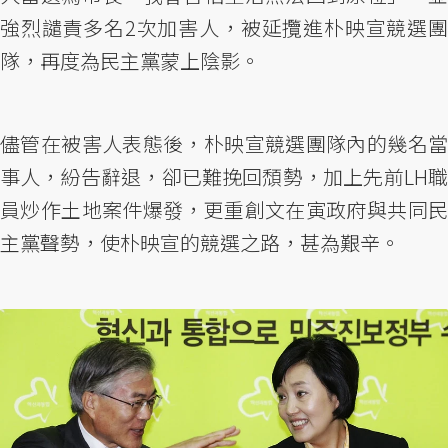
強烈譴責多名2次加害人，被延攬進朴映宣競選團
隊，再度為民主黨蒙上陰影。
儘管在被害人表態後，朴映宣競選團隊內的幾名當
事人，紛告辭退，卻已難挽回頹勢，加上先前LH職
員炒作土地案件爆發，更重創文在寅政府與共同民
主黨聲勢，使朴映宣的競選之路，甚為艱辛。