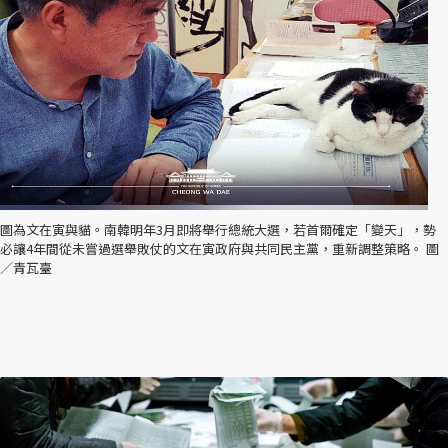
圖為文在寅與貓。南韓明年3月即將舉行總統大選，若首爾確定「變天」，勢
必讓4年間從未嘗過選舉敗仗的文在寅政府與共同民主黨，重新調整策略。 圖
／青瓦臺