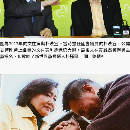
圖為2012年的文在寅與朴映宣。當時擔任國會議員的朴映宣，公開
支持剛選上議員的文在寅角逐總統大選。最後文在寅雖然獲得民主
黨提名，但敗給了新世界黨候選人朴槿惠。 圖／路透社