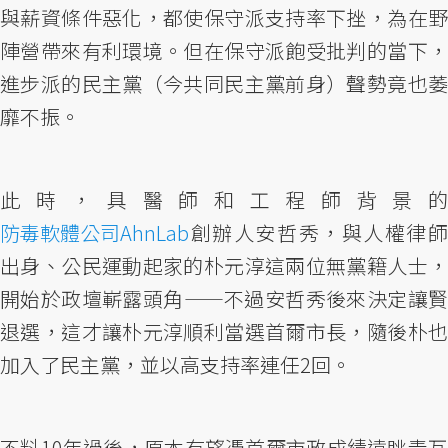
與薪資條件惡化，都使保守派支持率下挫，為在野
陣營帶來有利環境。但在保守派飽受批判的當下，
進步派的民主黨（今共同民主黨前身）聲勢竟也萎
靡不振。
此時，具醫師和工程師背景的
防毒軟體公司AhnLab
創辦人安哲秀，與人權律師
出身、公民運動起家的朴元淳這兩位無黨籍人士，
開始於政壇嶄露頭角——不過安哲秀後來決定讓賢
退選，這才讓朴元淳順利當選首爾市長，隨後朴也
加入了民主黨，並以高支持率連任2回。
不料10年過後，原本有望憑首爾市政成績遠眺青瓦