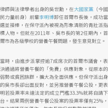
律師與法律學者出身的吳世勳，在
大國家黨
（今
民力量前身）前輩
李明博
卸任首爾市長後，成功
選並接棒，在保守派內被視為形象清新的青壯派指
標人物。但就在2011年、吳市長的第2任期內，首
爾市為各級學校的營養午餐問題，發生意見對立。
當時，由進步派掌控逾7成席次的首爾市議會，表
決通過將營養午餐的「免費」供應對象，從原本的
弱勢或貧困族群，擴大為全面供應。但保守派出身
的吳市長卻出面反對，並另推營養午餐公投，更表
明若投票率未達法定的成立門檻33.3%就將自請下
台。結果兩例營養午餐公投案的投票率僅有25%，