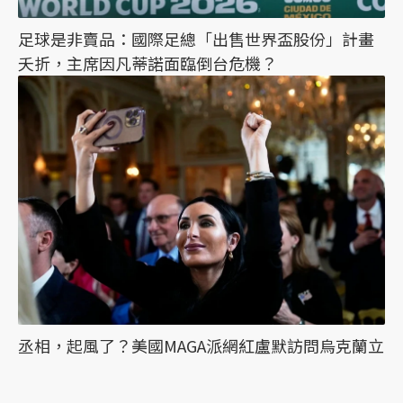
足球是非賣品：國際足總「出售世界盃股份」計畫
夭折，主席因凡蒂諾面臨倒台危機？
丞相，起風了？美國MAGA派網紅盧默訪問烏克蘭立
場大轉變，背後有哪些考量