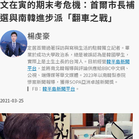
文在寅的期末考危機：首爾市長補
選與南韓進步派「翻車之戰」
楊虔豪
定居首爾過著採訪與寫稿生活的駐韓獨立記者。畢
業於成功大學政治系，總是被誤認為是韓國學生，
實際上是土生土長的台灣人。目前經營
韓半島新聞
平台
，並將南北韓報導與評論供應給BBC中文網、
公視、端傳媒等華文媒體。2023年以南韓梨泰院
慘案新聞報導，獲得SOPA亞洲卓越新聞獎。
▎FB：
韓半島新聞平台
。
2021-03-25