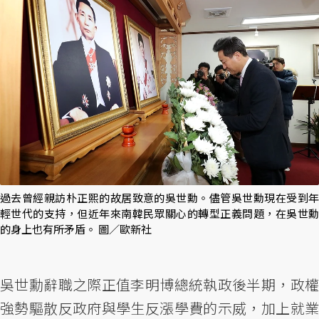
過去曾經親訪朴正熙的故居致意的吳世勳。儘管吳世勳現在受到年
輕世代的支持，但近年來南韓民眾關心的轉型正義問題，在吳世勳
的身上也有所矛盾。 圖／歐新社
吳世勳辭職之際正值李明博總統執政後半期，政權
強勢驅散反政府與學生反漲學費的示威，加上就業