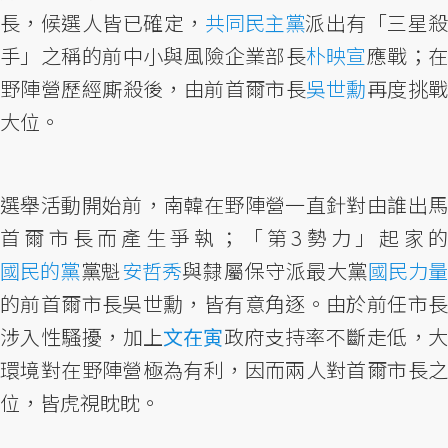
長，候選人皆已確定，
共同民主黨
派出有「三星
手」之稱的前中小與風險企業部長
朴映宣
應戰；
野陣營歷經廝殺後，由前首爾市長
吳世勳
再度挑
大位。
選舉活動開始前，南韓在野陣營一直針對由誰出馬
首爾市長而產生爭執；「第3勢力」起家的
國民的黨
黨魁
安哲秀
與隸屬保守派最大黨
國民力
的前首爾市長吳世勳，皆有意角逐。由於前任市長
涉入性騷擾，加上
文在寅
政府支持率不斷走低，
環境對在野陣營極為有利，因而兩人對首爾市長之
位，皆虎視眈眈。