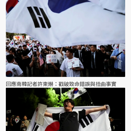
回應南韓記者許東爀：戳破致命錯誤與扭曲事實