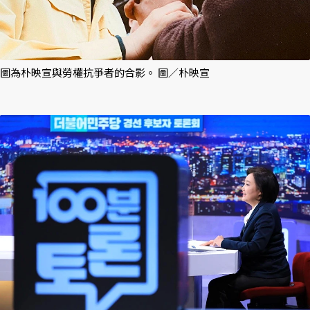
圖為朴映宣與勞權抗爭者的合影。 圖／朴映宣