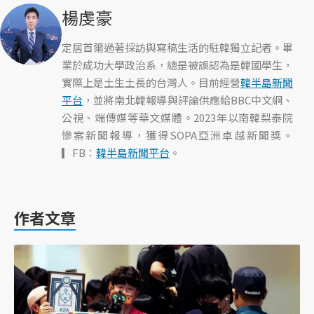
楊虔豪
定居首爾過著採訪與寫稿生活的駐韓獨立記者。畢
業於成功大學政治系，總是被誤認為是韓國學生，
實際上是土生土長的台灣人。目前經營
韓半島新聞
平台
，並將南北韓報導與評論供應給BBC中文網、
公視、端傳媒等華文媒體。2023年以南韓梨泰院
慘案新聞報導，獲得SOPA亞洲卓越新聞獎。
▎FB：
韓半島新聞平台
。
作者文章