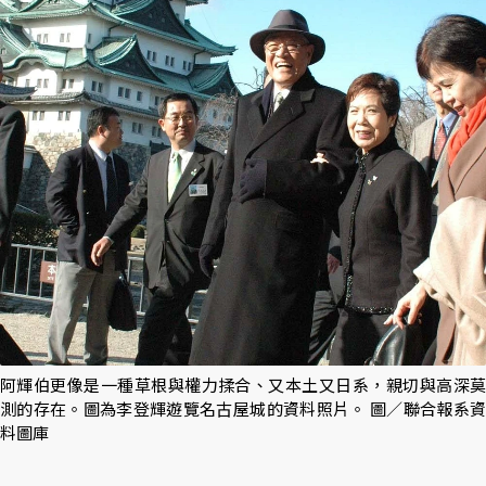
阿輝伯更像是一種草根與權力揉合、又本土又日系，親切與高深莫
測的存在。圖為李登輝遊覽名古屋城的資料照片。 圖／聯合報系資
料圖庫