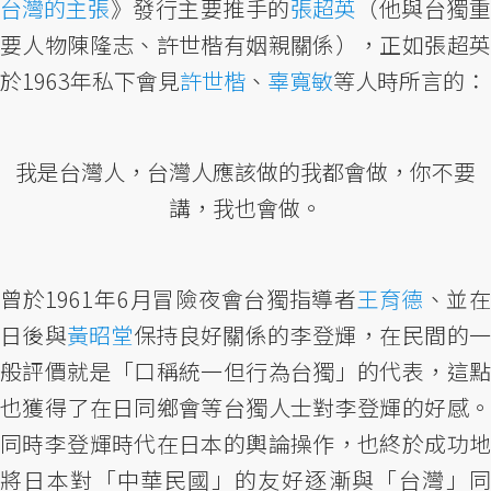
台灣的主張
》發行主要推手的
張超英
（他與台獨
要人物陳隆志、許世楷有姻親關係），正如張超英
於1963年私下會見
許世楷
、
辜寬敏
等人時所言的：
我是台灣人，台灣人應該做的我都會做，你不要
講，我也會做。
曾於1961年6月冒險夜會台獨指導者
王育德
、並
日後與
黃昭堂
保持良好關係的李登輝，在民間的
般評價就是「口稱統一但行為台獨」的代表，這點
也獲得了在日同鄉會等台獨人士對李登輝的好感。
同時李登輝時代在日本的輿論操作，也終於成功地
將日本對「中華民國」的友好逐漸與「台灣」同