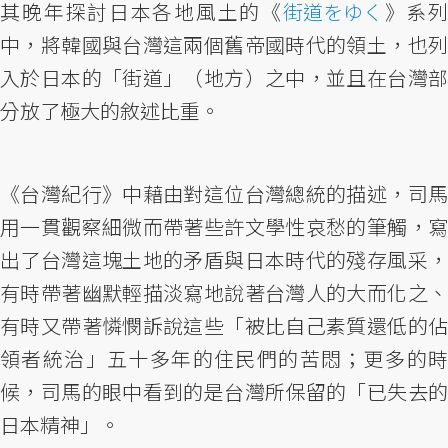
其晚年探討日本各地風土的《
街道をゆく
》系列
中，將韓國與台灣這兩個舊帝國時代的領土，也列
入於日本的「街道」（地方）之中，並且在台灣部
分放了極大的敘述比重。
《台灣紀行》中藉由對這位台灣總統的描述，司馬
用一貫觀察細微而帶著些許文學性哀愁的筆觸，寫
出了台灣這塊土地的矛盾與日本時代的殘存風采，
有時帶著幽默輕描淡寫地說著台灣人的大而化之、
有時又帶著憐憫訴說這些「被比自己素質還低的佔
領者統治」五十多年的住民們的苦悶；更多的時
候，司馬的眼中看到的是台灣所保留的「已失去的
日本精神」。