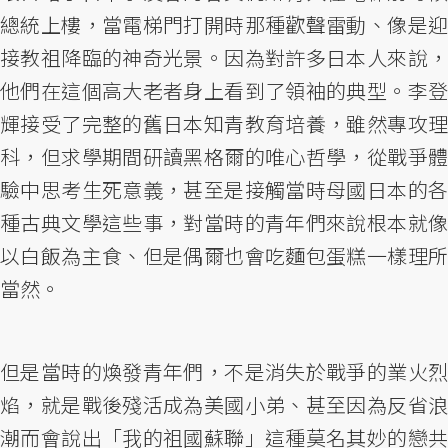
總統上樓，當電梯門打開時那種歡聲雷動、像是迎
接教祖降臨的神奇光景。因為對許多日本人來說，
他們在這個高大老者身上看到了領袖的典型。李登
輝接受了完整的舊日本知青教育培養，雖然專攻理
科，但求學期間研讀黑格爾的唯心哲學，從戰爭體
驗中思考生死意義，甚至是接觸當時母國日本的各
種古典文學這些事，對當時的青年們來說根本就像
以白飯為主食、但是偶爾也會吃麵包蛋糕一樣理所
當然。
但是當時的煥發青年們，不是消失於戰爭的業火烈
焰，就是戰後殘活成為美國小弟、甚至因為反省浪
潮而會說出「我的祖國蘇聯」這種莫名其妙的戀共