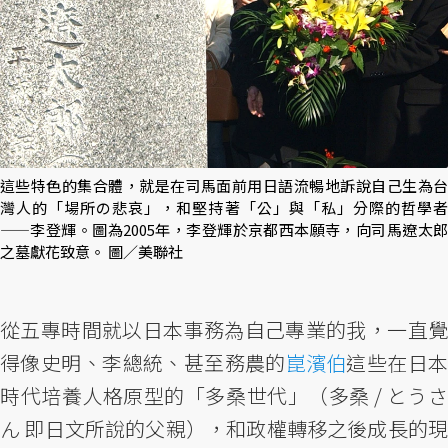
這些特色的集合體，就是在司馬面前用日語流暢地訴說自己生為台
灣人的「場所の悲哀」，和堅持著「公」與「私」分際的哲學者
——李登輝。圖為2005年，李登輝於京都西本願寺，向司馬遼太郎
之墓獻花致意。 圖／美聯社
從五專時間就以日本事務為自己專業的我，一直覺
得像史明、李總統、甚至務農的
崑濱伯
這些在日
時代培養人格原型的「多桑世代」（多桑 / とうさ
ん 即日文所說的父親），和政權轉移之後成長的現