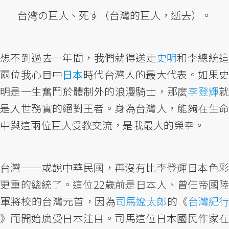
台湾の巨人、死す（台灣的巨人，逝去）。
想不到過去一年間，我們就得送走
史明
和李總統這
兩位我心目中
日本
時代台灣人的最大代表。如果
明是一生奮鬥於體制外的浪漫騎士，那麼
李登輝
是入世務實的絕對王者。身為台灣人，能夠在生命
中與這兩位巨人受教交流，是我最大的榮幸。
台灣——或說中華民國，再沒有比李登輝日本色彩
更重的總統了。這位22歲前是日本人、曾任帝國陸
軍將校的台灣元首，因為
司馬遼太郎
的《
台灣紀
》而開始廣受日本注目。司馬這位日本國民作家在