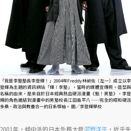
「我是李塾塾長李登輝！」2004年Freddy林昶佐（左一）成立以李
登輝為主題的資訊網站「輝！李塾」，當時的媒體宣傳照。造型與
名稱的由來，是來自於日本經典熱血硬派漫畫《魁！男塾》，李登
輝的角色連結到漫畫中的男塾校長江田島平八——完全的昭和硬派
多桑、政治與教養合一的日系領袖。 圖／李登輝學校
2001年，傾中派的日本外務大臣
河野洋平
，近乎