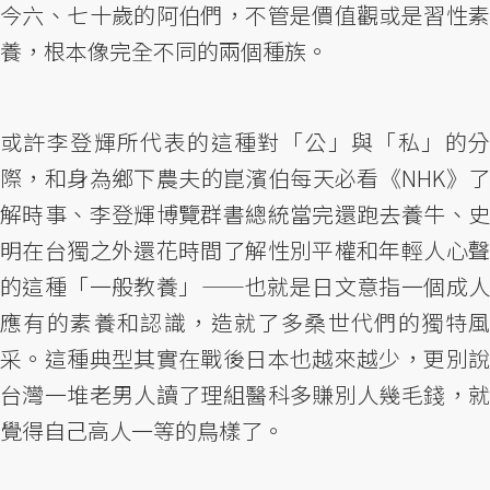
今六、七十歲的阿伯們，不管是價值觀或是習性素
養，根本像完全不同的兩個種族。
或許李登輝所代表的這種對「公」與「私」的分
際，和身為鄉下農夫的崑濱伯每天必看《NHK》了
解時事、李登輝博覽群書總統當完還跑去養牛、史
明在台獨之外還花時間了解性別平權和年輕人心聲
的這種「一般教養」——也就是日文意指一個成人
應有的素養和認識，造就了多桑世代們的獨特風
采。這種典型其實在戰後日本也越來越少，更別說
台灣一堆老男人讀了理組醫科多賺別人幾毛錢，就
覺得自己高人一等的鳥樣了。