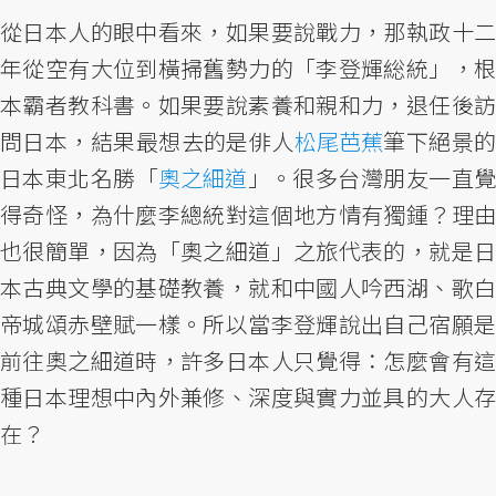
從日本人的眼中看來，如果要說戰力，那執政十二
年從空有大位到橫掃舊勢力的「李登輝総統」，根
本霸者教科書。如果要說素養和親和力，退任後訪
問日本，結果最想去的是俳人
松尾芭蕉
筆下絕景
日本東北名勝「
奧之細道
」。很多台灣朋友一直
得奇怪，為什麼李總統對這個地方情有獨鍾？理由
也很簡單，因為「奧之細道」之旅代表的，就是日
本古典文學的基礎教養，就和中國人吟西湖、歌白
帝城頌赤壁賦一樣。所以當李登輝說出自己宿願是
前往奧之細道時，許多日本人只覺得：怎麼會有這
種日本理想中內外兼修、深度與實力並具的大人存
在？