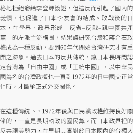
格地拒絕發給李登輝簽證，但這反而引起了國內的
義憤，也促進了日本李友會的結成。敗戰後的日
本，在學界、政界形成「反省=反戰=親中國共產
黨」的左派主流構圖，結果讓研究台灣和蔣介石政
權成為一種反動，要到60年代開始台灣研究才有重
開之跡象。過去日本的反共傳統，讓日本長時間認
定台灣為「自由中國」或「正統中國」，以中華民
國為名的台灣政權也一直到1972年的日中國交正常
化時，才斷絕正式外交關係。
在這種傳統下，1972年後與自民黨政權維持良好關
係的，一直是長期執政的國民黨。而日本政界裡的
反共親美勢力，在早期其實對於日本國內的台獨人