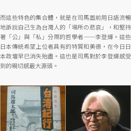
而這些特色的集合體，就是在司馬面前用日語流暢
地訴說自己生為台灣人的「場所の悲哀」，和堅持
著「公」與「私」分際的哲學者——李登輝。這些
日本傳統希望上位者具有的特質和美德，在今日日
本政壇早已消失殆盡。這也是司馬對於李登輝感受
到的親切感最大源頭。