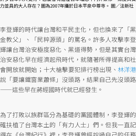
力並具的大人存在？圖為2007年攝於日本平泉中尊寺。 圖／法新社
李登輝的時代讓台灣和平民主化，但也換來了「黑
金教父」、「民粹源頭」的罵名。許多人攻擊李登
輝讓台灣治安極度惡化、黑道得勢，但是其實台灣
治安惡化早在經濟起飛時代，就隨著所得提高和社
會開放就開始；十大槍擊要犯排行榜出現、
林洋港
說「要讓鐵窗業蕭條」沒頭路，結果自己先沒頭路
——這些早在蔣經國時代就已經發生。
為了打敗以族群區分為基礎的黨國體制，李登輝的
確扶植了台灣本土的「有力人士」們。但我一直記
得在《台灣紀行》裡，李登輝曾經說過自己的任務