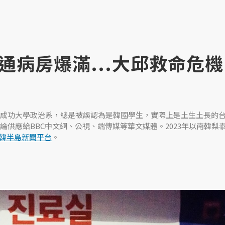
病房爆滿...大邱救命危機
成功大學政治系，總是被誤認為是韓國學生，實際上是土生土長的
論供應給BBC中文網、公視、端傳媒等華文媒體。2023年以南韓梨
韓半島新聞平台
。