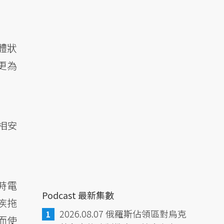
體狀
更為
相安
時電
Podcast 最新集數
疾拖
2026.08.07 俄羅斯佔領區對烏克
而使