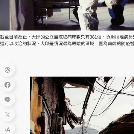
截至目前為止，大邱的公立醫院總病床數只有381張、負壓隔離病房只
還可以收治的狀況，大邱是情況最為嚴峻的區域。圖為南韓的防疫醫