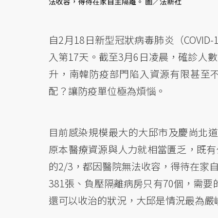
法收容，得待在家自主隔離。 圖／法新社
自2月18日新型冠狀病毒肺炎（COVI
入第17天。截至3月6日凌晨，確診人數
升，南韓防疫部門陷入資源有限甚至
配？讓防疫單位極為煩惱。
目前感染規模最大的大邱市及慶尚北道
原本醫療資源與人力就相當匱乏，既有
的2/3，都因醫院無法收容，得待在家
381張、負壓隔離病房只有70個，需要
還可以收治的狀況，大邱是情況最為嚴