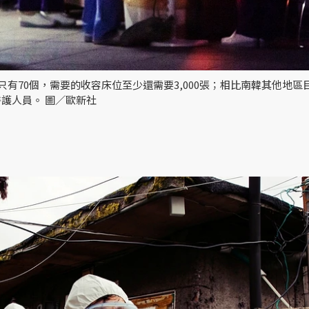
有70個，需要的收容床位至少還需要3,000張；相比南韓其他地區
護人員。 圖／歐新社