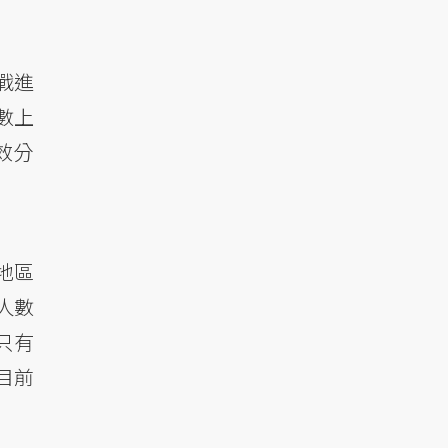
戰進
數上
效分
地區
人數
只有
目前