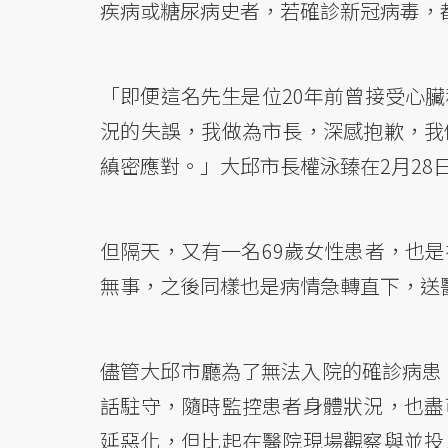
疾病或糖尿病史者，若確診新冠病毒，
「即便這名先生是位20年前曾接受心
況的失誤，我做為市長，深感抱歉，我
縝密應對。」大邱市長權泳臻在2月28
但隔天，又有一名69歲女性患者，也
無事，之後同樣也是病情急轉直下，送
儘管大邱市廳為了無法入院的確診病患，
話駐守，隨時監控患者身體狀況，也盡
延惡化，但比起在醫院現場觀察與並投