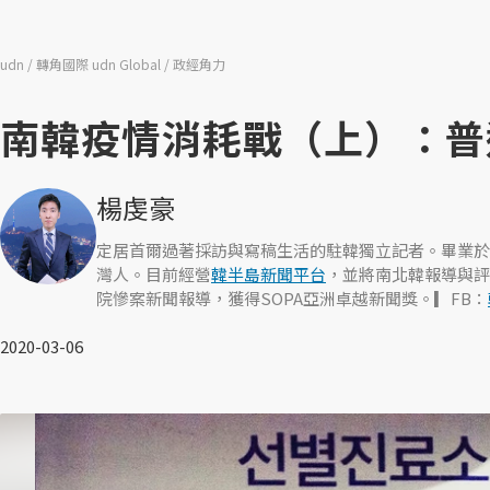
udn
轉角國際 udn Global
政經角力
南韓疫情消耗戰（上）：普通
楊虔豪
定居首爾過著採訪與寫稿生活的駐韓獨立記者。畢業於
灣人。目前經營
韓半島新聞平台
，並將南北韓報導與評
院慘案新聞報導，獲得SOPA亞洲卓越新聞獎。▎FB：
2020-03-06