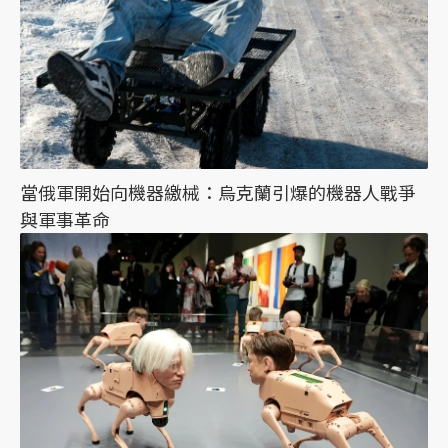
當俄軍開始向機器繳械：烏克蘭引爆的機器人戰爭
與軍事革命