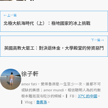
←
上一篇
北極大航海時代（上）：極地國家的冰上挑戰
下一篇
→
英國高教大罷工：對決退休金，大學殿堂的勞資惡鬥
徐子軒
amor fati，覺得魯莽是一生至少一次、誰都不可
或缺的美德；amor mundi，相信聰明人為的均衡
根本難抵混沌粒沙的傾城。 ▎FB：
37°C 的中國
。
▎Vlog：
魯賓孫
。