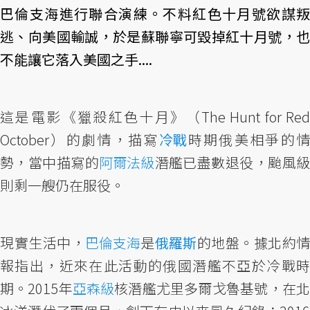
巴倫支海進行聯合演練。不料紅色十月號欲謀叛
逃、向美國輸誠，於是蘇聯寧可毀掉紅十月號，也
不能讓它落入美國之手....
這是電影《獵殺紅色十月》（The Hunt for Red
October）的劇情，描寫
冷戰
時期俄美相爭的情
勢，當中描寫的
阿爾法級
潛艦已盡數退役，颱風
則剩一艘仍在服役。
現實生活中，
巴倫支海
是
俄羅斯
的地盤。據北約情
報指出，近來在此活動的俄國潛艦不亞於冷戰時
期。2015年
亞森級
核潛艦尤里多爾戈魯基號，在