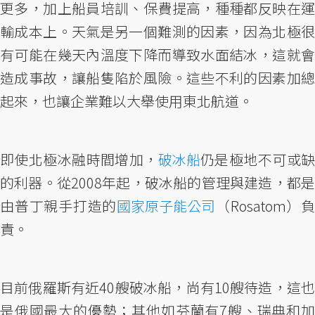
更多，加上船員培訓、保費提高，種種都反映在運
輸成本上。天氣是另一個難測的因素，因為北極很
有可能在幾天內溫度下降而導致水面結冰，這就會
造成事故，讓船隻陷於風險。這些不利的因素加總
起來，也讓企業難以大舉使用東北航道。
即使北極冰融時間增加，
破冰船
仍是極地不可或
的利器。從2008年起，破冰船的管理與建造，都是
由普丁親手打造的
國家原子能公司
（Rosatom）負
責。
目前俄羅斯有近40艘破冰船，尚有10艘待造，這也
是俄國最大的優勢；其他如芬蘭有7艘、瑞典和加