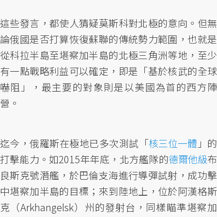
這些發言，都使人猜疑莫斯科對北極的意向。但無
論俄國是否打算恢復蘇聯的傳統勢力範圍，也就是
從科拉半島至堪察加半島的北極三角洲等地，至少
有一點戰略利益可以確定，即是「基於核武的全球
嚇阻」，最主要的對象則是以美國為首的西方陣
營。
迄今，俄羅斯在極地已多次測試「
核三位一體
」
打擊能力。如2015年年底，北方艦隊的
德爾他級
良斯克號潛艦，於巴倫支海進行導彈試射，成功擊
中堪察加半島的目標；來到陸地上，位於阿漢格斯
克（Arkhangelsk）州的發射台，同樣瞄準堪察加