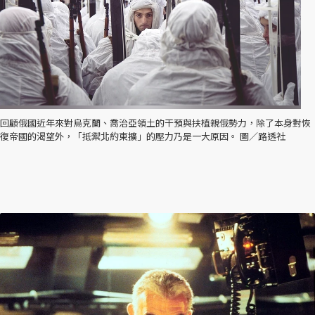
回顧俄國近年來對烏克蘭、喬治亞領土的干預與扶植親俄勢力，除了本身對恢
復帝國的渴望外，「抵禦北約東擴」的壓力乃是一大原因。 圖／路透社