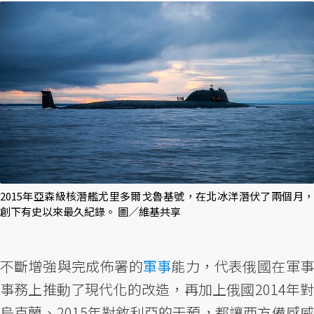
2015年亞森級核潛艦尤里多爾戈魯基號，在北冰洋潛伏了兩個月，
創下有史以來最久紀錄。 圖／維基共享
不斷增強與完成佈署的
軍事
能力，代表俄國在軍事
事務上推動了現代化的改造，再加上俄國2014年對
烏克蘭、2015年對敘利亞的干預，都讓西方備感威