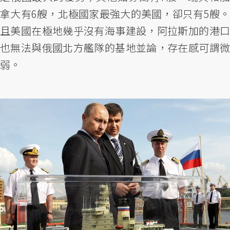
拿大有6艘，北極國家最強大的美國，卻只有5艘。
且美國在極地幾乎沒有海事建設，阿拉斯加的港口
也無法與俄國北方艦隊的基地並論，存在感可謂微
弱。