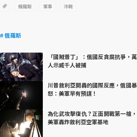
俄羅斯
軍事
冷戰
# 俄羅斯
「國賊普丁」：俄國反貪腐抗爭，萬
人示威千人被捕
川普敘利亞開轟的國際反應，俄國暴
怒：美軍早有預謀！
為化武攻擊復仇？正面開戰第一槍，
美軍轟炸敘利亞空軍基地