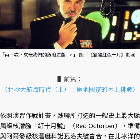
「再一次，來玩我們的危險遊戲...。」 圖／《獵殺紅色十月》劇照
▌前篇：
〈北極大航海時代（上）：極地國家的冰上挑戰〉
依照演習作戰計畫，蘇聯所打造的一艘史上最大颱
風級核潛艦「紅十月號」（Red Octorber），準備
與阿爾發級核潛艇科諾瓦洛夫號會合，在北冰洋的