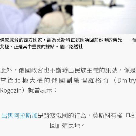
備感威脅的西方國家，認為莫斯科正試圖喚回前蘇聯的榮光——而
北極，正是其中重要的據點。 圖／路透社
此外，俄國政客也不斷發出民族主義的訊號，像是
掌管北極大權的俄國副總理羅格奇（Dmitry
Rogozin）就曾表示：
出售阿拉斯加
是背叛俄國的行為，莫斯科有權『收
回』殖民地。