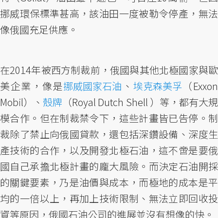
挪威環保標準甚高，該油田一度被勒令停產，無法
像俄國充足供應。
在2014年被西方制裁前，俄國與其他北極國家與歐
美企業，像是
挪威國家石油
、
埃克森美孚
（Exxo
Mobil）、
殼牌
（Royal Dutch Shell ）等，都有大
模合作。但在制裁禁令下，這些計畫皆已告停。制
裁除了禁止向俄國貸款，還包括深鑽設備、深度生
產技術的合作，以及開發北極石油，這不啻是要俄
國自己承擔北極計畫的龐大風險。而決定石油開採
的關鍵要素，乃是油價與成本，而極地的成本是平
均的一倍以上，再加上技術限制、無法立即回收投
資等原因，俄國石油公司的進展並沒有想像的快。