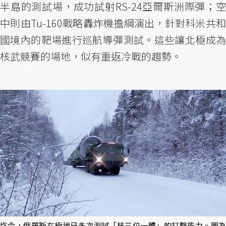
半島的測試場，成功試射RS-24亞爾斯洲際彈；空
中則由Tu-160戰略轟炸機擔綱演出，針對科米共和
國境內的靶場進行巡航導彈測試。這些讓北極成為
核武競賽的場地，似有重返冷戰的趨勢。
迄今，俄羅斯在極地已多次測試「核三位一體」的打擊能力。圖為