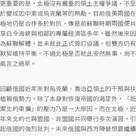
更重要的是，北極沒有嚴重的領土主權爭議，不至
於變成如中東或烏克蘭等的熱點。目前俄美兩國在
極地仍是合作多於對抗，像是前蘇聯時期兩國便共
享白令海峽與相鄰的專屬經濟區多年，雖然後來因
為蘇聯解體，並未就此正式簽訂協議，但雙方仍有
默契維持平衡。不過北極是否就此安然無事，尚不
能言之過早。
回顧俄國近年來對烏克蘭、喬治亞領土的干預與扶
植親俄勢力，除了本身對恢復帝國的渴望外，「抵
禦北約東擴」的壓力乃是一大原因。而在北極，近
年來北約也與盟國、非盟國共同舉行多次演習，引
起俄國的強烈批判。未來俄國與西方陣營想要繼續