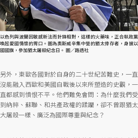
以色列與波蘭因敏感新法而針鋒相對，這樣的火藥味，正合執政黨
喚起愛國情懷的胃口。圖為奧斯威辛集中營的猶太倖存者，身披以
國國旗，參加猶太屠殺紀念日。 圖／路透社
另外，東歐各國對於自身的二十世紀苦難史，一直
沒能融入西歐和美國自戰後以來所塑造的史觀，一
直都感到憤恨不平。他們難免會問：為什麼我們受
到納粹、蘇聯、和共產政權的蹂躪，卻不曾跟猶太
大屠殺一樣、廣泛為國際尊重與紀念？