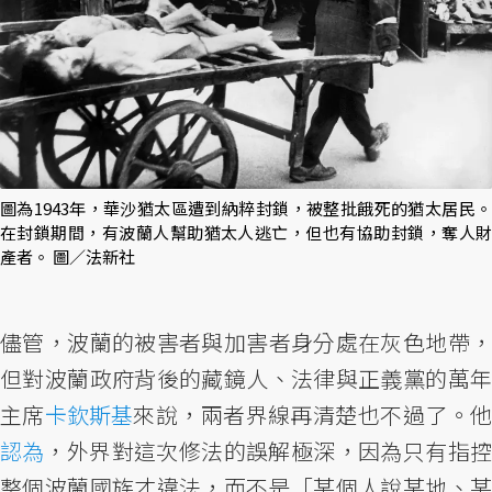
圖為1943年，華沙猶太區遭到納粹封鎖，被整批餓死的猶太居民。
在封鎖期間，有波蘭人幫助猶太人逃亡，但也有協助封鎖，奪人財
產者。 圖／法新社
儘管，波蘭的被害者與加害者身分處在灰色地帶，
但對波蘭政府背後的藏鏡人、法律與正義黨的萬年
主席
卡欽斯基
來說，兩者界線再清楚也不過了。
認為
，外界對這次修法的誤解極深，因為只有指控
整個波蘭國族才違法，而不是「某個人說某地、某