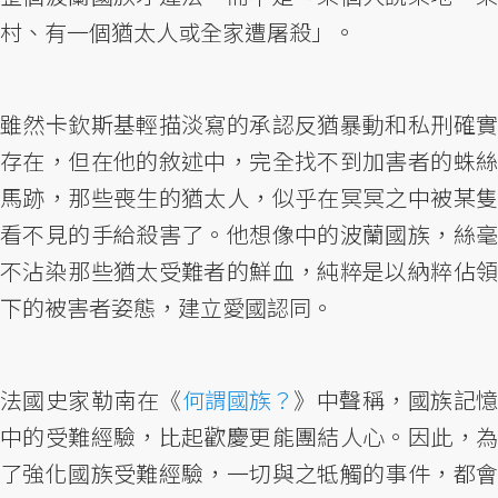
村、有一個猶太人或全家遭屠殺」。
雖然卡欽斯基輕描淡寫的承認反猶暴動和私刑確實
存在，但在他的敘述中，完全找不到加害者的蛛絲
馬跡，那些喪生的猶太人，似乎在冥冥之中被某隻
看不見的手給殺害了。他想像中的波蘭國族，絲毫
不沾染那些猶太受難者的鮮血，純粹是以納粹佔領
下的被害者姿態，建立愛國認同。
法國史家勒南在《
何謂國族？
》中聲稱，國族記
中的受難經驗，比起歡慶更能團結人心。因此，為
了強化國族受難經驗，一切與之牴觸的事件，都會