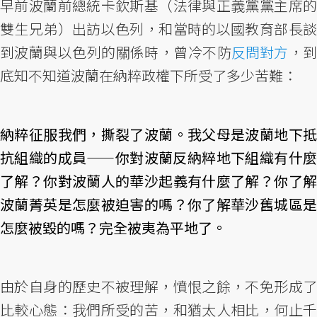
早前波蘭前總統卡欽斯基（法律與正義黨黨主席的
雙生兄弟）出訪以色列，和當時的以國教育部長談
到波蘭與以色列的關係時，曾冷不防
反問對方
，
底知不知道波蘭在納粹政權下所受了多少苦難：
納粹征服我們，撕裂了波蘭。我父母是波蘭地下抵
抗組織的成員——你對波蘭反納粹地下組織有什麼
了解？你對波蘭人的華沙起義有什麼了解？你了解
波蘭菁英是怎麼被迫害的嗎？你了解華沙舊城區是
怎麼被毀的嗎？完全被夷為平地了。
由於自身的歷史不被理解，憤恨之餘，不免形成了
比較心態：我們所受的苦，和猶太人相比，何止千