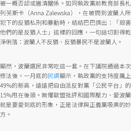
被一概否認或撇清關係。如同執政黨前教育部長札
列芙斯卡（Anna Zalewska），在被問到波蘭人所
犯下的反猶私刑和暴動時，結結巴巴擠出：「殺害
他們的是反猶人士」這樣的回應，一句話切割得乾
淨俐落：波蘭人不反猶、反猶暴民不是波蘭人。
顯然，波蘭選民非常吃這一套。在下議院通過本次
修法後，一月底的
民調
顯示，執政黨的支持度飆
49%的新高，遠遠把自由派反對黨「公民平台」的
15%甩在後頭。無懼歐盟批評和國際壓力、愛波蘭
就是要愛到底的形象，正是法律與正義黨吸票的妙
方。