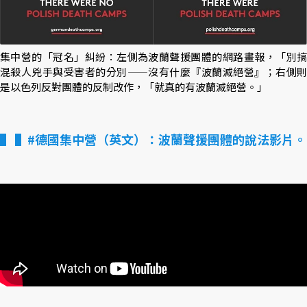
集中營的「冠名」糾紛：左側為波蘭聲援團體的網路畫報，「別搞
混殺人兇手與受害者的分別——沒有什麼『波蘭滅絕營』；右側則
是以色列反對團體的反制改作，「就真的有波蘭滅絕營。」
▌#德國集中營（英文）：波蘭聲援團體的說法影片。