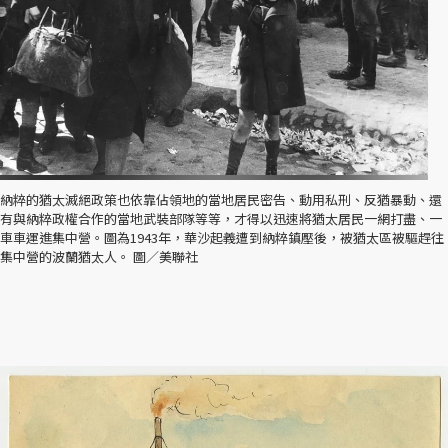
納粹的猶太滅絕政策也依靠佔領地的當地居民密告、動用私刑、反猶暴動、還
有與納粹政權合作的當地武裝部隊等等，才得以迅速將猶太居民一網打盡、一
車車運進集中營。圖為1943年，華沙起義遭到納粹鎮壓後，被猶太區被驅趕往
集中營的波蘭猶太人。 圖／美聯社