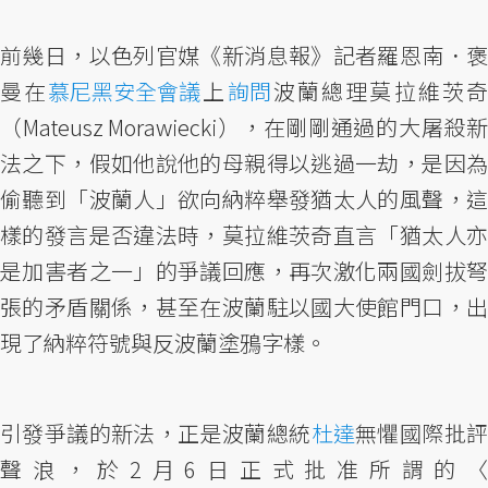
前幾日，以色列官媒《新消息報》記者羅恩南．褒
曼在
慕尼黑安全會議
上
詢問
波蘭總理莫拉維茨
（Mateusz Morawiecki），在剛剛通過的大屠殺新
法之下，假如他說他的母親得以逃過一劫，是因為
偷聽到「波蘭人」欲向納粹舉發猶太人的風聲，這
樣的發言是否違法時，莫拉維茨奇直言「猶太人亦
是加害者之一」的爭議回應，再次激化兩國劍拔弩
張的矛盾關係，甚至在波蘭駐以國大使館門口，出
現了納粹符號與反波蘭塗鴉字樣。
引發爭議的新法，正是波蘭總統
杜達
無懼國際批
聲浪，於2月6日正式批准所謂的〈