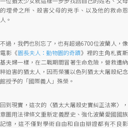
一位猶太少女就這樣一步步找回自己的姓名、父母
的埋骨之所、殺害父母的兇手、以及他的救命恩
人。
不過，我們也別忘了，也有超過6700位波蘭人，像
電影《
園長夫人：動物園的奇蹟
》裡的主角札賓
基夫婦一樣，在二戰期間冒著生命危險，營救遭納
粹迫害的猶太人，因而榮獲以色列猶太大屠殺紀念
館授予的「國際義人」殊榮。
回到現實，這次的〈猶太大屠殺史實糾正法案〉，
意圖用法律條文重新定義歷史、強化波蘭愛國國族
記憶，這不僅對學術自由和自由辯證都有不良影