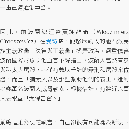
一車車運進集中營。
因此，前波蘭總理齊莫謝維奇（Włodzimierz
Cimoszewicz）在
受訪
時，便怒斥執政的極右派
族主義政黨「法律與正義黨」操弄政治，嚴重傷害
波蘭國際形象；他直言不諱指出，波蘭人當然有參
與猶太大屠殺，不僅有數以千計的罪刑和屠殺案佐
證，而且「猶太人以及那些幫助他們的義士，遭到
好幾萬名波蘭人威脅勒索。根據估計，有將近六萬
人去跟蓋世太保告密。」
前總理雖然仗義執言，自己卻很有可能淪為新法下