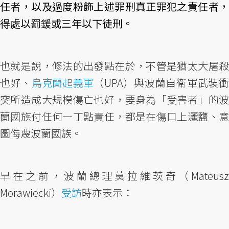
任者，以及過度粉飾上述罪刑真正罪犯之責任者，
得處以罰鍰或三年以下徒刑。
也就是說，修法的出發點在於，不管是猶太大屠殺
也好、
烏克蘭起義軍
（UPA）與波蘭自衛軍武裝
突所造成大規模傷亡也好，要身為「受害者」的波
蘭國族付任何一丁點責任，都是在傷口上灑鹽、意
圖侮蔑波蘭國族。
早在之前，波蘭總理莫拉維茨奇（Mateusz
Morawiecki）
受訪
時亦表示：