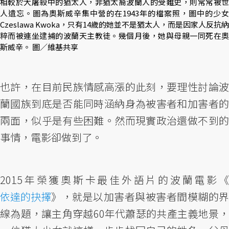
相較於大屠殺中的猶太人，非猶太裔波蘭人的受難史，則常常被世
人遺忘。圖為奧斯威辛集中營的在1943年的檔案照，圖中的少女
Czeslawa Kwoka，只有14歲的她並不是猶太人，而是因家人反抗納
粹而被連坐逮捕的波蘭天主教徒。幾個月後，她與母親一同死在奧
斯威辛。 圖／維基共享
也許，在目前民族情感高漲的此刻，要理性討論波
蘭國族到底是否能同時涵納身為被害者和加害者的
兩面，似乎是有些困難。然而現實政治還做不到的
事情，電影卻做到了。
2015年榮獲奧斯卡最佳外語片的波蘭電影《
依達的抉擇
》，就是以加害者與被害者間模糊的界
線為題，讓主角穿越60年代蕭瑟的共產主義地景，