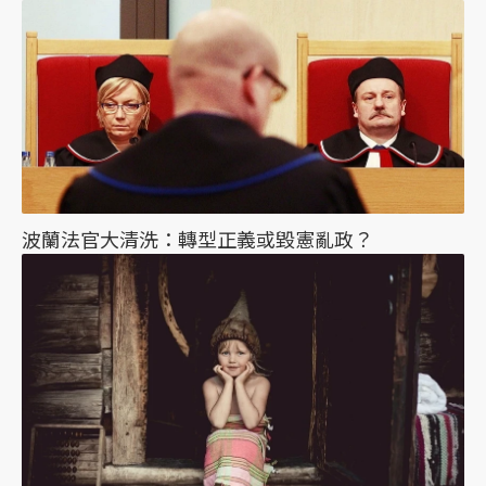
波蘭法官大清洗：轉型正義或毀憲亂政？