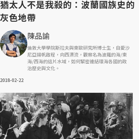
猶太人不是我殺的：波蘭國族史的
灰色地帶
陳品諭
倫敦大學學院斯拉夫與東歐研究所博士生，自愛沙
尼亞揚帆啟程，向西漂流，觀察名為波羅的海/東
海/西海的這片水域，如何緊密連結環海各國的政
治歷史與文化。
2018-02-22