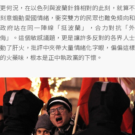
更何況，在以色列與波蘭針鋒相對的此刻，就算不
刻意煽動愛國情緒，衝突雙方的民眾也難免傾向和
政府站在同一陣線「挺波蘭」，合力對抗「外
侮」。這個敏感議題，更是讓許多反對的各界人士
動了肝火，批評中夾帶大量情緒化字眼，偏偏這樣
的火藥味，根本是正中執政黨的下懷。