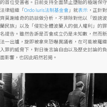
的首位受害者。日前支持全面禁止墮胎的極端保守
法律組織「
Ordo Iuris法制基金會
」就
表示
，正針
齊莫謝維奇的訪談做分析，不排除對他以「毀謗波
蘭民族」以及「侵犯全體波蘭人的個人權利」的罪
名提告。雖然告訴是否會成立仍是未知數，然而新
法一出爐，旋即被拿來恐嚇異議者，在可能被羅織
入罪的威脅下，對日後言論自由以及歷史討論的負
面影響，也因此昭然若揭。