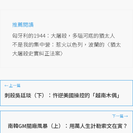
推薦閱讀
匈牙利的1944：大屠殺，多瑙河底的猶太人
不是我的集中營：惹火以色列，波蘭的〈猶太
大屠殺史實糾正法案〉
←
上一篇
刺殺吳廷琰（下）：忤逆美國操控的「越南木偶」
下一篇
→
南韓GM關廠風暴（上）：用萬人生計勒索文在寅？