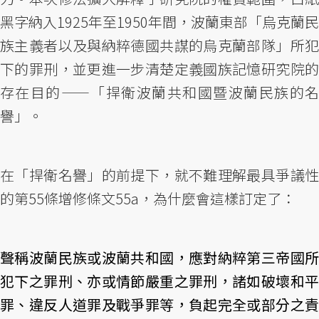
黑字納入1925年至1950年間，波蘭東部「烏克蘭民
族主義者以及與納粹德國共謀的烏克蘭部隊」所犯
下的罪刑，並更進一步清楚定義國族記憶研究院的
存在目的——「捍衛波蘭共和國暨波蘭民族的名
譽」。
在「捍衛名譽」的前提下，就不難理解最具爭議性
的第55條增修條文55a，為什麼會這樣訂定了：
聲稱波蘭民族或波蘭共和國，應對納粹第三帝國所
犯下之罪刑、亦或情節嚴重之罪刑，諸如破壞和平
罪、違反人道罪及戰爭罪等，負起完全或部分之責