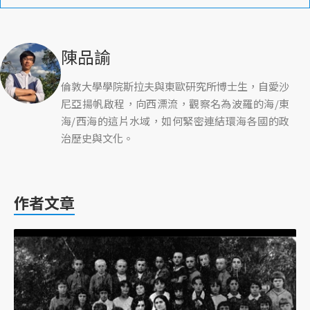
陳品諭
倫敦大學學院斯拉夫與東歐研究所博士生，自愛沙
尼亞揚帆啟程，向西漂流，觀察名為波羅的海/東
海/西海的這片水域，如何緊密連結環海各國的政
治歷史與文化。
作者文章