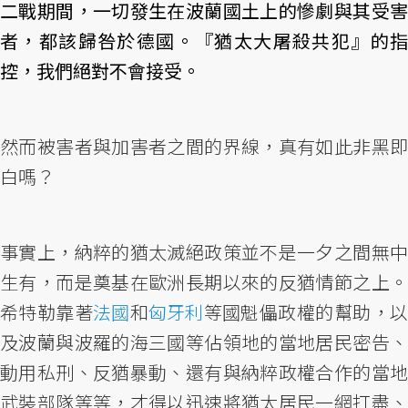
二戰期間，一切發生在波蘭國土上的慘劇與其受害
者，都該歸咎於德國。『猶太大屠殺共犯』的指
控，我們絕對不會接受。
然而被害者與加害者之間的界線，真有如此非黑即
白嗎？
事實上，納粹的猶太滅絕政策並不是一夕之間無中
生有，而是奠基在歐洲長期以來的反猶情節之上。
希特勒靠著
法國
和
匈牙利
等國魁儡政權的幫助，
及波蘭與波羅的海三國等佔領地的當地居民密告、
動用私刑、反猶暴動、還有與納粹政權合作的當地
武裝部隊等等，才得以迅速將猶太居民一網打盡、