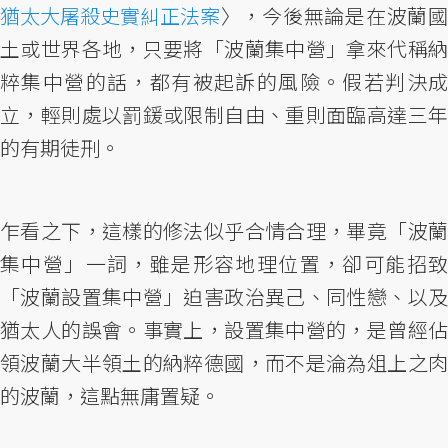
猶太大屠殺史實糾正法案
〉，今後無論是在波蘭國
土或世界各地，只要將「波蘭集中營」拿來代稱納
粹集中營的話，都有被起訴的風險。假若判決成
立，輕則處以罰鍰或限制自由、重則面臨高達三年
的有期徒刑。
乍看之下，這樣的修法似乎合情合理，畢竟「波蘭
集中營」一詞，雖是形容地理位置，卻可能招致
「波蘭設置集中營」迫害政治異己、同性戀、以及
猶太人的誤會。事實上，設置集中營的，是曾經佔
領波蘭大半領土的納粹德國，而不是淪為俎上之肉
的波蘭，這點無庸置疑。