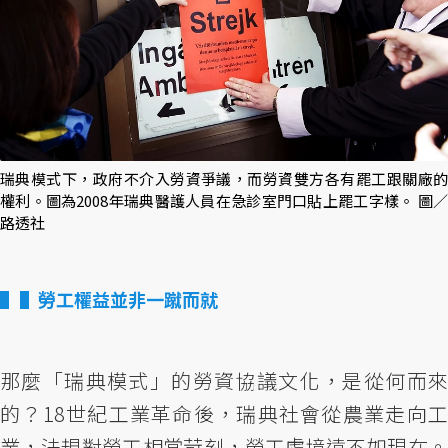
瑞典模式下，政府不介入勞資爭議，而勞資雙方各有罷工跟關廠的
權利。圖為2008年瑞典醫護人員在急診室門口貼上罷工字樣。 圖／
路透社
▌勞工權益並非一蹴而就
那麼「瑞典模式」的勞資協議文化，是從何而來
的？18世紀工業革命後，瑞典社會從農業走向工
業，法規對勞工相當苛刻，勞工處境遠不如現在。