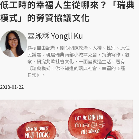
低工時的幸福人生從哪來？「瑞典
模式」的勞資協議文化
辜泳秝 Yongli Ku
斜槓自由記者，關心國際政治、人權、性別、原住
民議題。現居瑞典南部小城韋克舍，持續寫作，觀
察、研究北歐社會文化，一面幽默過生活。著有
《瑞典模式︰你不知道的瑞典社會，幸福的15種
日常》。
2018-01-22