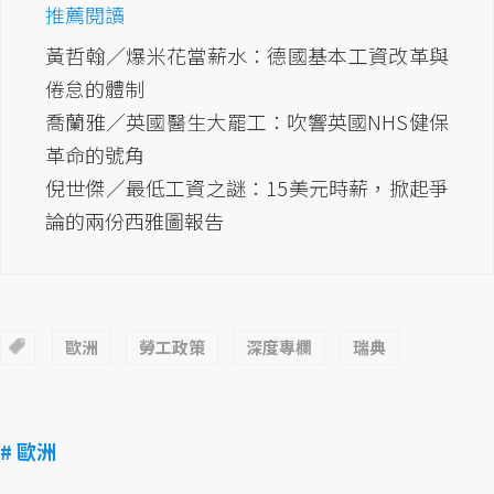
推薦閱讀
黃哲翰／爆米花當薪水：德國基本工資改革與
倦怠的體制
喬蘭雅／英國醫生大罷工：吹響英國NHS健保
革命的號角
倪世傑／最低工資之謎：15美元時薪，掀起爭
論的兩份西雅圖報告
歐洲
勞工政策
深度專欄
瑞典
# 歐洲