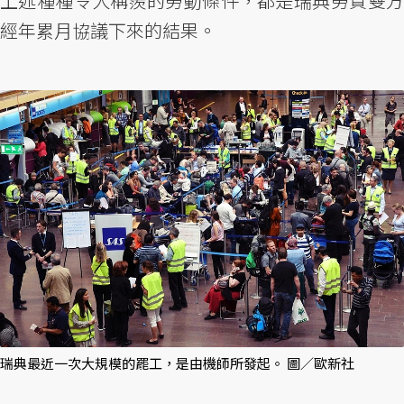
上述種種令人稱羨的勞動條件，都是瑞典勞資雙方
經年累月協議下來的結果。
瑞典最近一次大規模的罷工，是由機師所發起。 圖／歐新社