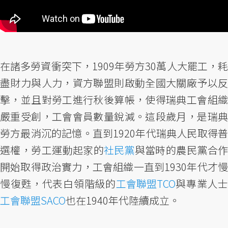
在諸多勞資衝突下，1909年勞方30萬人大罷工，耗
盡財力與人力，資方聯盟則啟動全國大關廠予以反
擊，並且對勞工進行秋後算帳，使得瑞典工會組織
嚴重受創，工會會員數量銳減。這段歲月，是瑞典
勞方最消沉的記憶。直到1920年代瑞典人民取得普
選權，勞工運動起家的
社民黨
與當時的農民黨合
開始取得政治實力，工會組織一直到1930年代才慢
慢復甦，代表白領階級的
工會聯盟TCO
與專業人士
工會聯盟SACO
也在1940年代陸續成立。