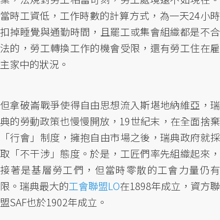
當時工資低，工作時數的計算方式，為一天24小時
扣掉睡覺與通勤時間，且罷工或集會組織都是不合
法的，勞工轉換工作的機會受限，還有勞工住在雇
主家中的狀況。
但拿破崙戰爭使得自由思想流入斯堪地納維亞，瑞
典的勞動政策也慢慢開放，19世紀末，在全面捨棄
「行會」制度，擁抱自由市場之後，瑞典政府就採
取「不干涉」態度。於是，工匠們率先組織起來，
接著是基層勞工們，但當時零散的工會力量仍有
限。瑞典最大的
工會聯盟LO
在1898年成立，資方聯
盟SAF也於1902年成立。