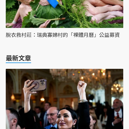
脫衣救村莊：瑞典寡婦村的「裸體月曆」公益募資
最新文章