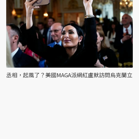
丞相，起風了？美國MAGA派網紅盧默訪問烏克蘭立
場大轉變，背後有哪些考量