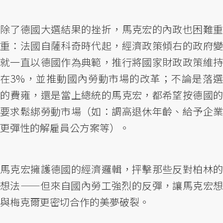
除了德國大選結果的挫折，馬克宏的內政也困難重
重：法國自薩科奇時代起，經濟政策傾右的政府變
就一直以德國作為典範，推行將國家財政政策維持
在3%，並推動國內勞動市場的改革；不論是落選
的費雍，還是當上總統的馬克宏，都希望按德國的
要求鬆綁勞動市場（如：調高退休年齡、給予企業
更彈性的解雇員公方案等）。
馬克宏擁護德國的經濟邏輯，抨擊那些反對柏林的
想法——但來自國內勞工強烈的反彈，讓馬克宏想
與梅克爾更密切合作的美夢破裂。