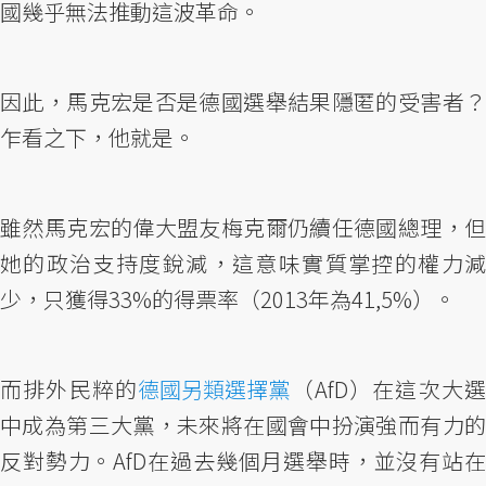
國幾乎無法推動這波革命。
因此，馬克宏是否是德國選舉結果隱匿的受害者？
乍看之下，他就是。
雖然馬克宏的偉大盟友梅克爾仍續任德國總理，但
她的政治支持度銳減，這意味實質掌控的權力減
少，只獲得33%的得票率（2013年為41,5%）。
而排外民粹的
德國另類選擇黨
（AfD）在這次大
中成為第三大黨，未來將在國會中扮演強而有力的
反對勢力。AfD在過去幾個月選舉時，並沒有站在