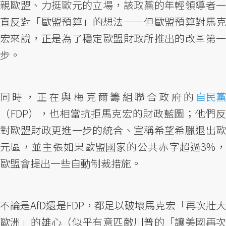
親歐盟、力挺歐元的立場，該政黨的年輕領導者一
直反對「歐盟預算」的想法——但歐盟預算對馬克
宏來說，正是為了穩定歐盟財政所推出的改革第一
步。
同時，正在與梅克爾籌組聯合政府的
自民黨
（FDP），也相當抗拒馬克宏的財政藍圖；他們反
對歐盟財政更進一步的統合、宣稱希望希臘退出歐
元區，並主張如果歐盟國家的公共赤字超過3%，
歐盟會提出一些自動制裁措施。
不論是AfD還是FDP，都足以破壞馬克宏「再次壯大
歐洲」的雄心（似乎有意匹敵川普的「讓美國再次