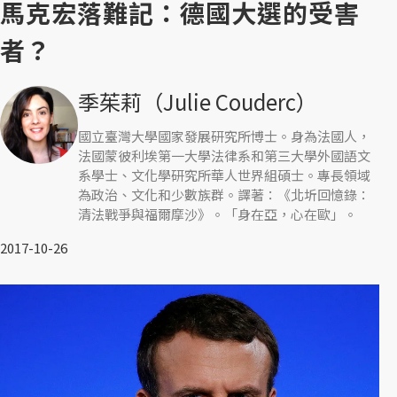
馬克宏落難記：德國大選的受害
者？
季茱莉（Julie Couderc）
國立臺灣大學國家發展研究所博士。身為法國人，
法國蒙彼利埃第一大學法律系和第三大學外國語文
系學士、文化學研究所華人世界組碩士。專長領域
為政治、文化和少數族群。譯著：《北圻回憶錄：
清法戰爭與福爾摩沙》。「身在亞，心在歐」。
2017-10-26