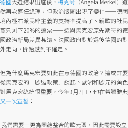
德國
大選結果出爐後，
梅克爾
（Angela Merkel）
然再次連任總理，但政治版圖出現了變化——德國
境內極右派民粹主義的支持率提高了、親歐的社民
黨只剩下20%的選票——這與馬克宏原先期待的德
國政治新局差異甚遠。法國政府對於選後德國的對
外走向，開始感到不確定。
但為什麼馬克宏要如此在意德國的政治？這或許要
從馬克宏的「歐盟政策」談起。歐洲和歐元的角色
對馬克宏總統很重要，今年9月7日，他在希臘雅典
又一次宣誓
：
我們需要一更為團結整合的歐元區，因此需要設立