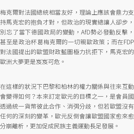
梅克爾對法國總統相當友好，理論上應該會鼎力支
持馬克宏的抱負才對，但政治的現實總讓人卻步，
別忘了當下德國政局的變動，AfD勢必發動反擊，
甚至是政治杯葛梅克爾的一切親歐政策；而在FDP
對法國提出的歐盟財政藍圖極力抗拒下，馬克宏的
歐洲大夢更是岌岌可危。
在這樣的狀況下巴黎和柏林的權力關係與往來互動
會變得如何？本來訂定歐元的目標之一，是會員國
透過統一貨幣彼此合作、消弭分歧，但若歐盟沒有
任何的深刻的變革，歐元反倒會讓歐盟國家愈來愈
分崩離析，更加促成民族主義運動長足發展。