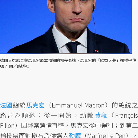
德國大選結果與馬克宏原本預期的相差甚遠，馬克宏的「歐盟大夢」還撐得住
嗎？ 圖／路透社
法國
總統
馬克宏
（Emmanuel Macron）的總統
路甚為順遂：從一開始，勁敵
費雍
（Françoi
Fillon）因弊案選情直墜，馬克宏從中得利；到第二
輪投票面對極右派候選人
勒龐
（Marine Le Pen）