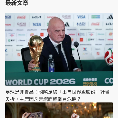
最新文章
足球是非賣品：國際足總「出售世界盃股份」計畫
夭折，主席因凡蒂諾面臨倒台危機？