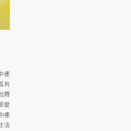
中產
區有
但周
那麼
中產
生活