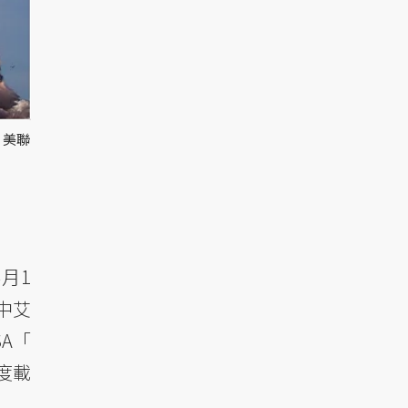
、美聯
4月1
中艾
A「
度載