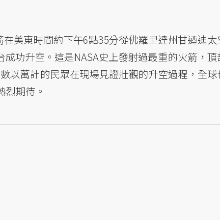
火箭在美東時間約下午6點35分從佛羅里達州甘迺迪太
）39B發射台成功升空。這是NASA史上發射過最重的火箭，
場有數以萬計的民眾在現場見證壯觀的升空過程，全球
熱烈期待。