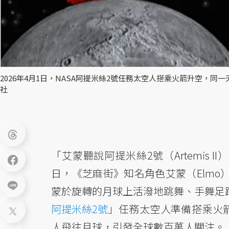
2026年4月1日，NASA阿提米絲2號任務太空人搭乘火箭升空，同一天
社
「艾蒙聽說阿提米絲2號（Artemis 
日，《芝麻街》知名角色艾蒙（Elmo）於
蒙於旋轉的月球上活潑地跳舞、手舞足蹈
阿提米絲2號
」任務太空人準備搭乘火箭
人飛往月球，引發全球數百萬人關注。