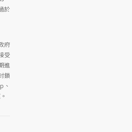
過於
政府
接受
期進
封鎖
pp、
運。