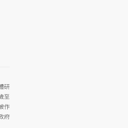
體研
歲至
被作
政府