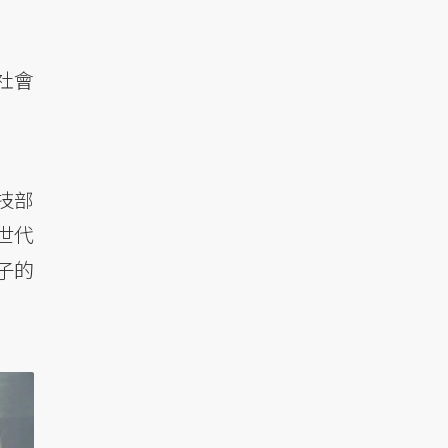
社會
技部
Z世代
子的