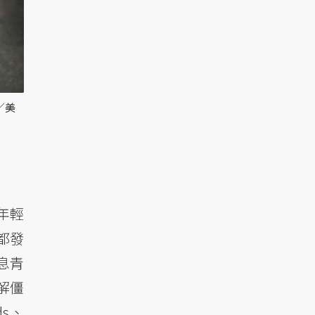
／美
年輕
都發
息青
解僵
s、