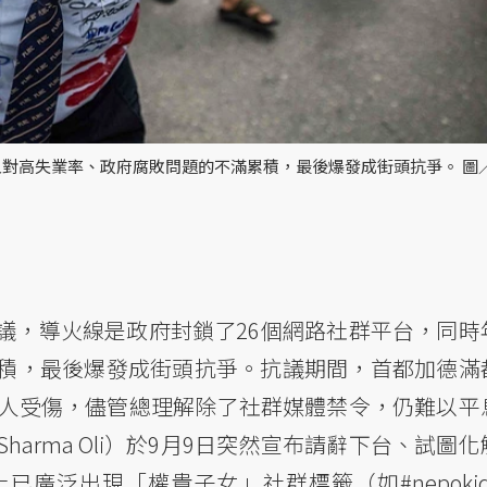
對高失業率、政府腐敗問題的不滿累積，最後爆發成街頭抗爭。 圖
議，導火線是政府封鎖了26個網路社群平台，同時
積，最後爆發成街頭抗爭。抗議期間，首都加德滿
百人受傷，儘管總理解除了社群媒體禁令，仍難以平
arma Oli）於9月9日突然宣布請辭下台、試圖化
廣泛出現「權貴子女」社群標籤（如#nepokid