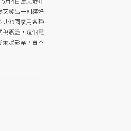
5月4日當天發布
然又發出一則讓好
多其他國家用各種
關稅震盪，這個電
好萊塢影業，會不