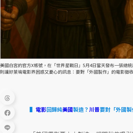
美國白宮的官方X帳號，在「世界星戰日」5月4日當天發布一張總
則讓好萊塢電影界困惑又憂心的訊息：要對「外國製作」的電影徵收1
電影
回歸純
美國
製造？
川普
要對「外國製