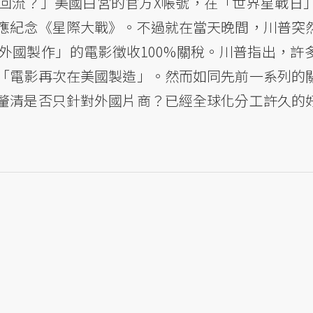
回流？」美國白宮的官方X帳號，在「世界星戰日」
應紀念《星際大戰》。不過就在當天晚間，川普突
外國製作」的電影徵收100%關稅。川普指出，許
「電影再次在美國製造」。然而如同先前一系列的
釐清是否只針對外國片商？已經全球化分工許久的