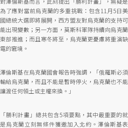
對澤倫斯基而言，此刻提出「勝利計畫」，無疑是
為了應對當前烏克蘭的多重挑戰：包含11月5日美
國總統大選即將展開，西方盟友對烏克蘭的支持可
能出現變數；另一方面，莫斯科軍隊持續向烏克蘭
東部推進；而且寒冬將至，烏克蘭更憂慮將重演缺
電的窘境。
澤倫斯基在烏克蘭國會報告時強調，「俄羅斯必須
輸給烏克蘭，而且不能是暫時停火，烏克蘭也不能
讓渡任何領土或主權來換。」
「勝利計畫」總共包含5項要點，其中最重要的就
是烏克蘭立刻無條件獲邀加入北約。澤倫斯基表