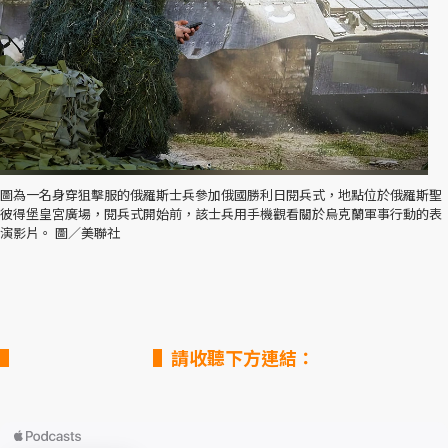
圖為一名身穿狙擊服的俄羅斯士兵參加俄國勝利日閱兵式，地點位於俄羅斯聖
彼得堡皇宮廣場，閱兵式開始前，該士兵用手機觀看關於烏克蘭軍事行動的表
演影片。 圖／美聯社
▌請收聽下方連結：