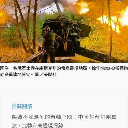
圖為一名俄軍士兵在庫斯克州的俄烏邊境地區，操作Msta-B榴彈砲
向烏軍陣地開火。 圖／美聯社
推薦閱讀
製造不安混亂的新軸心國：中國對台包圍軍
演、北韓升高邊境情勢