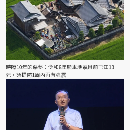
時隔10年的惡夢：令和8年熊本地震目前已知13
死，須提防1周內再有強震