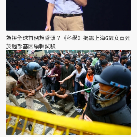
為拚全球首例想昏頭？《科學》揭露上海6歲女童死
於腦部基因編輯試驗