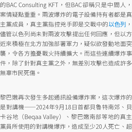
的BAC Consulting KFT，但BAC卻稱只是中間人，
案情疑點重重。兩波爆炸的電子設備持有者都是真
主黨成員，真主黨指控兇手即是交戰中的
以色列
儘管以色列尚未對兩波攻擊提出任何回應，但以方
近來積極在北方加強部署軍力，疑似欲發動地面突
襲，令各方擔憂戰火持續擴大。而這些連續爆炸事
件，除了針對真主黨之外，無差別攻擊也造成許多
無辜市民死傷。
黎巴嫩再次發生多起通訊設備爆炸案，這次爆炸的
是對講機——2024年9月18日首都貝魯特南郊、貝
卡谷地（Beqaa Valley）、黎巴嫩南部等地的真主
黨員所使用的對講機爆炸，造成至少20人死亡、超