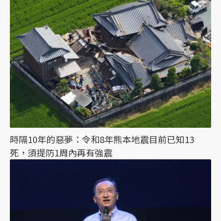
時隔10年的惡夢：令和8年熊本地震目前已知13
死，須提防1周內再有強震