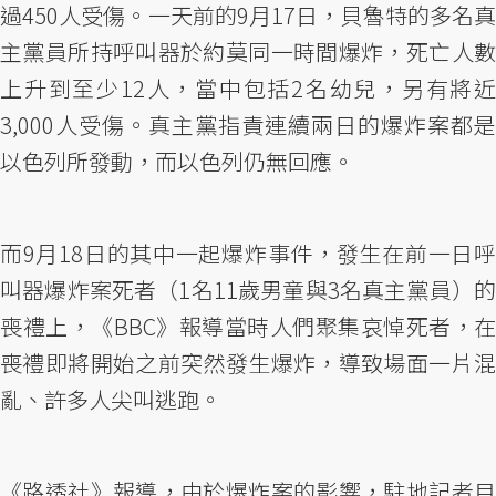
過450人受傷。一天前的9月17日，貝魯特的多名真
主黨員所持呼叫器於約莫同一時間爆炸，死亡人數
上升到至少12人，當中包括2名幼兒，另有將近
3,000人受傷。真主黨指責連續兩日的爆炸案都是
以色列所發動，而以色列仍無回應。
而9月18日的其中一起爆炸事件，發生在前一日呼
叫器爆炸案死者（1名11歲男童與3名真主黨員）的
喪禮上，《BBC》報導當時人們聚集哀悼死者，在
喪禮即將開始之前突然發生爆炸，導致場面一片混
亂、許多人尖叫逃跑。
《路透社》報導，由於爆炸案的影響，駐地記者目