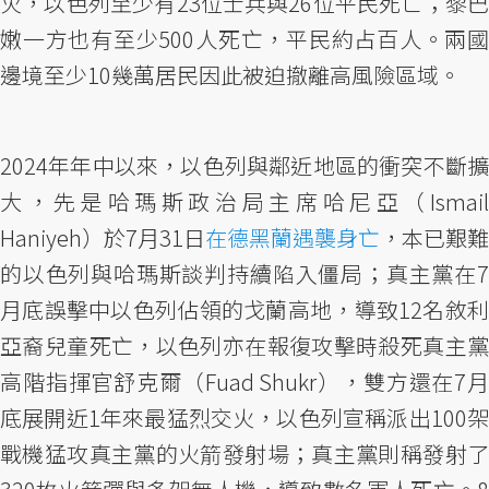
火，以色列至少有23位士兵與26位平民死亡；黎巴
嫩一方也有至少500人死亡，平民約占百人。兩國
邊境至少10幾萬居民因此被迫撤離高風險區域。
2024年年中以來，以色列與鄰近地區的衝突不斷擴
大，先是哈瑪斯政治局主席哈尼亞（Ismail
Haniyeh）於7月31日
在德黑蘭遇襲身亡
，本已艱難
的以色列與哈瑪斯談判持續陷入僵局；真主黨在7
月底誤擊中以色列佔領的戈蘭高地，導致12名敘利
亞裔兒童死亡，以色列亦在報復攻擊時殺死真主黨
高階指揮官舒克爾（Fuad Shukr），雙方還在7月
底展開近1年來最猛烈交火，以色列宣稱派出100架
戰機猛攻真主黨的火箭發射場；真主黨則稱發射了