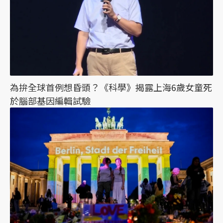
為拚全球首例想昏頭？《科學》揭露上海6歲女童死
於腦部基因編輯試驗