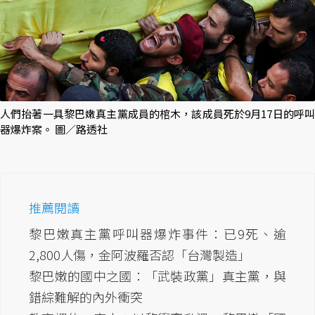
人們抬著一具黎巴嫩真主黨成員的棺木，該成員死於9月17日的呼叫
器爆炸案。 圖／路透社
推薦閱讀
黎巴嫩真主黨呼叫器爆炸事件：已9死、逾
2,800人傷，金阿波羅否認「台灣製造」
黎巴嫩的國中之國：「武裝政黨」真主黨，與
錯綜難解的內外衝突