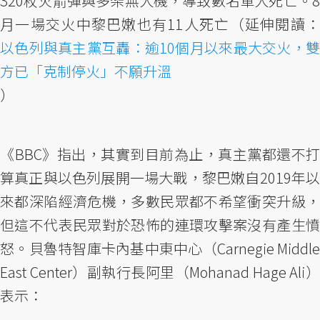
320枚火箭彈與多架無人機，導致數名軍人死亡。8
月一場交火中黎巴嫩也有11人死亡（延伸閱讀：
以色列與真主黨互轟：逾10個月以來最大交火，雙
方已「克制停火」不願升溫
）
《BBC》指出，其實到目前為止，真主黨都還不打
算真正與以色列展開一場大戰，黎巴嫩自2019年以
來都深陷經濟危機，多數民眾都不希望衝突升級，
但這不代表民眾對於恐怖的連環攻擊案沒有產生憤
怒。貝魯特智庫卡內基中東中心（Carnegie Middle
East Center）副執行長阿里（Mohanad Hage Ali）
表示：