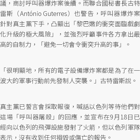
議，商討呼叫器爆炸案後續。而聯合國秘書長古特
雷斯（António Guterres）也警告，呼叫器爆炸案
針對真主黨下手，凸顯出「黎巴嫩的衝突面臨戲劇
化升級的極大風險」，並強烈呼籲事件各方拿出最
高的自制力，「避免一切會令衝突升高的事」。
「很明顯地，所有的電子設備爆炸案都是為了在一
波大的軍事行動前先發制人突襲。」古特雷斯說。
真主黨已誓言會採取報復，喊話以色列等待他們對
這場「呼叫器屠殺」的回應，並宣布在9月18日已
經向以色列的飛彈設施發射了火箭，但以色列軍隊
表示，沒有收到任何損毀或傷亡的報告。