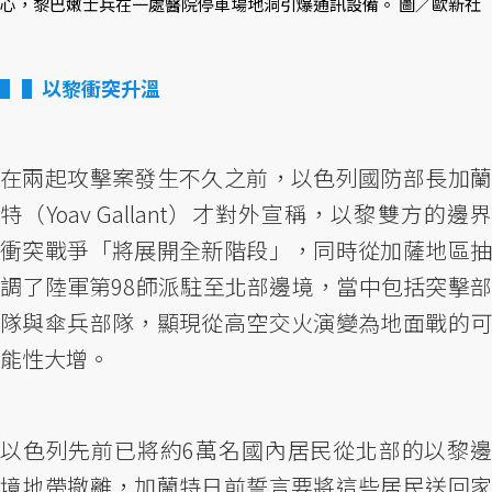
心，黎巴嫩士兵在一處醫院停車場地洞引爆通訊設備。 圖／歐新社
▌以黎衝突升溫
在兩起攻擊案發生不久之前，以色列國防部長加蘭
特（Yoav Gallant）才對外宣稱，以黎雙方的邊界
衝突戰爭「將展開全新階段」，同時從加薩地區抽
調了陸軍第98師派駐至北部邊境，當中包括突擊部
隊與傘兵部隊，顯現從高空交火演變為地面戰的可
能性大增。
以色列先前已將約6萬名國內居民從北部的以黎邊
境地帶撤離，加蘭特日前誓言要將這些居民送回家