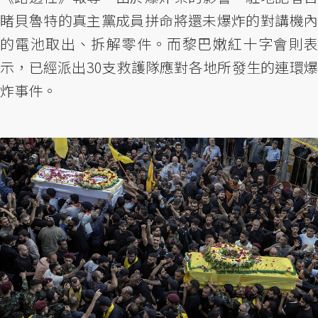
睹貝魯特的真主黨成員拼命將還未爆炸的對講機內
的電池取出、拆解零件。而黎巴嫩紅十字會則表
示，已經派出30支救護隊應對各地所發生的連環爆
炸事件。