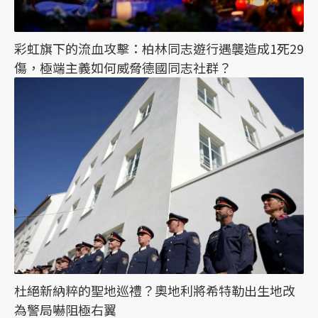
彩虹旗下的流血攻擊：柏林同志遊行遇襲造成1死29
傷，極端主義如何威脅德國同志社群？
杜絕新納粹的聖地巡禮？奧地利將希特勒出生地改
為警局嚇阻極右翼