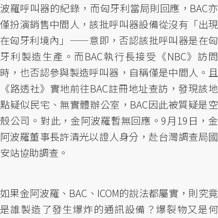
波羅呼叫器的紀錄，而匈牙利當局則回應，BAC亦
僅扮演銷售中間人，該批呼叫器設備從沒有「出現
在匈牙利境內」——意即，否認該批呼叫器是在匈
牙利製造生產。而BAC執行長接受《NBC》訪問
時，也否認參與製造呼叫器，自稱僅是中間人。且
《路透社》實地前往BAC註冊地址查訪，發現該地
點疑似民宅、無實體辦公室，BAC因此被質疑是空
殼公司。對此，金阿波羅暫無回應。9月19日，金
阿波羅董事長許清光以證人身分，赴台灣調查局國
安站協助調查。
如果金阿波羅、BAC、ICOM的說法都屬實，則究竟
是誰製造了發生爆炸的通訊設備？爆裂物又是何