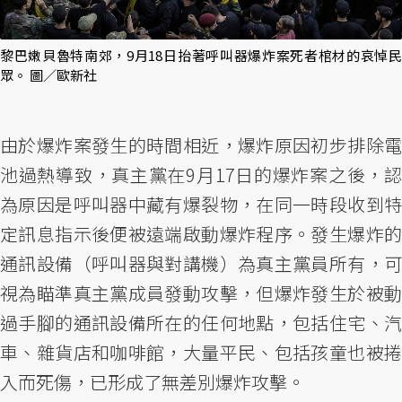
黎巴嫩貝魯特南郊，9月18日抬著呼叫器爆炸案死者棺材的哀悼民
眾。 圖／歐新社
由於爆炸案發生的時間相近，爆炸原因初步排除電
池過熱導致，真主黨在9月17日的爆炸案之後，認
為原因是呼叫器中藏有爆裂物，在同一時段收到特
定訊息指示後便被遠端啟動爆炸程序。發生爆炸的
通訊設備（呼叫器與對講機）為真主黨員所有，可
視為瞄準真主黨成員發動攻擊，但爆炸發生於被動
過手腳的通訊設備所在的任何地點，包括住宅、汽
車、雜貨店和咖啡館，大量平民、包括孩童也被捲
入而死傷，已形成了無差別爆炸攻擊。