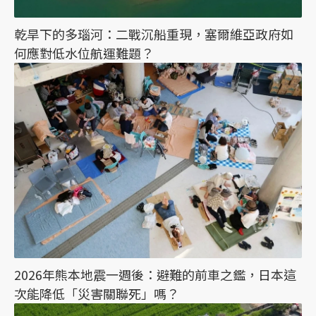
乾旱下的多瑙河：二戰沉船重現，塞爾維亞政府如
何應對低水位航運難題？
2026年熊本地震一週後：避難的前車之鑑，日本這
次能降低「災害關聯死」嗎？