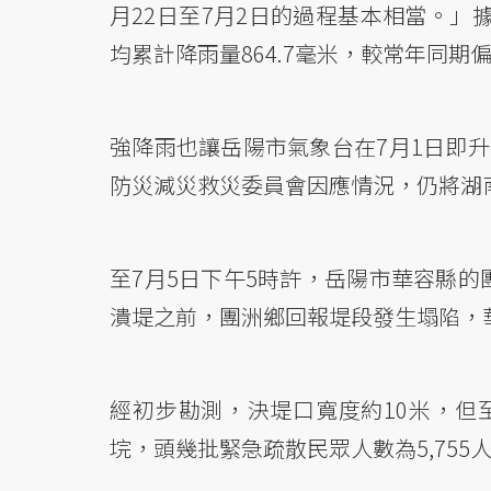
月22日至7月2日的過程基本相當。」
均累計降雨量864.7毫米，較常年同期偏
強降雨也讓岳陽市氣象台在7月1日即
防災減災救災委員會因應情況，仍將湖
至7月5日下午5時許，岳陽市華容縣
潰堤之前，團洲鄉回報堤段發生塌陷，
經初步勘測，決堤口寬度約10米，但至
垸，頭幾批緊急疏散民眾人數為5,755