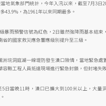
據當地氣象部門統計，今年入汛以來，截至7月3日2
多43.9%，為1961年以來同期最多。
升級暴雨預警信號為紅色，2日雖然強降雨基本結束
南省的國家救災應急響應級別提升至三級。
的團洲垸洞庭湖一線堤防發生潰口險情，當地緊急處
華容縣工程人員抵達現場進行緊急封鎖，但封堵失
5日當晚11時，潰口已擴大到100米以上，大量
人。