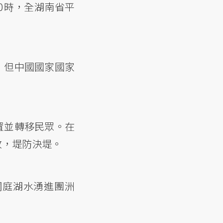
0時，全湖南省平
，但中國國家國家
置並轉移民眾。在
敗，堤防決堤。
洞庭湖水湧進團洲