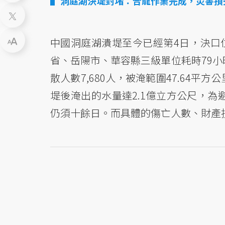
洞庭湖決堤封堵：合龍作業完成，災害損
中國洞庭湖潰堤至今已經第4日，決口
省、岳陽市、華容縣三級單位耗時79小
散人數7,680人，被淹範圍47.64
堤後淹出的水量達2.1億立方公尺，
仍須十餘日。而具體的傷亡人數、財產