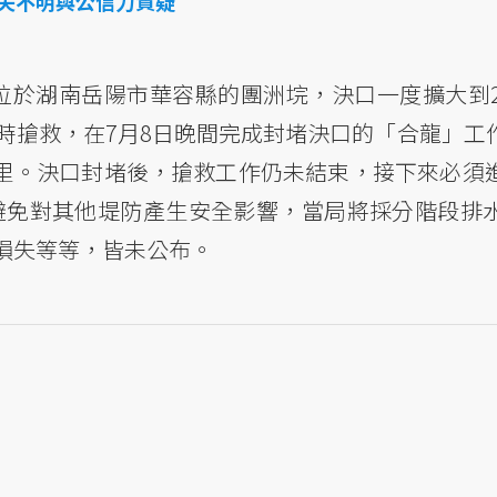
失不明與公信力質疑
位於湖南岳陽市華容縣的團洲垸，決口一度擴大到2
時搶救，在7月8日晚間完成封堵決口的「合龍」工
平方公里。決口封堵後，搶救工作仍未結束，接下來必
為避免對其他堤防產生安全影響，當局將採分階段排
損失等等，皆未公布。