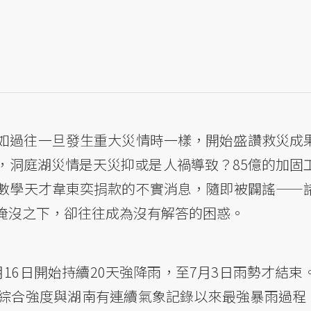
如過往一旦發生重大災情時一樣，開始盛讚救災成
，洞庭湖災情是天災抑或是人禍導致？85億的加固
數學天才韋東奕捐款的不實消息，隨即被闢謠——
淹沒之下，卻往往成為沒有解答的困惑。
16日開始持續20天強降雨，至7月3日雨勢才結束
合強度與湖南有連續氣象記錄以來最強暴雨過程，也