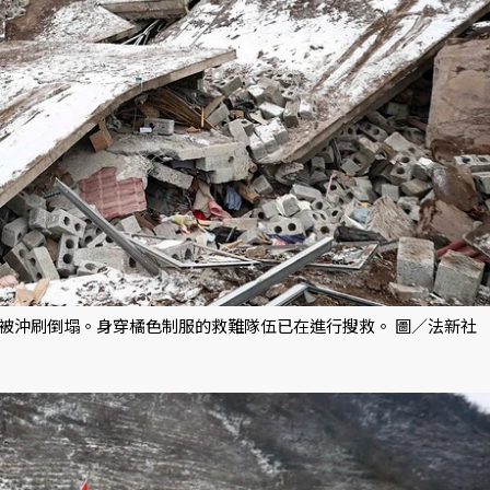
瓦被沖刷倒塌。身穿橘色制服的救難隊伍已在進行搜救。 圖／法新社