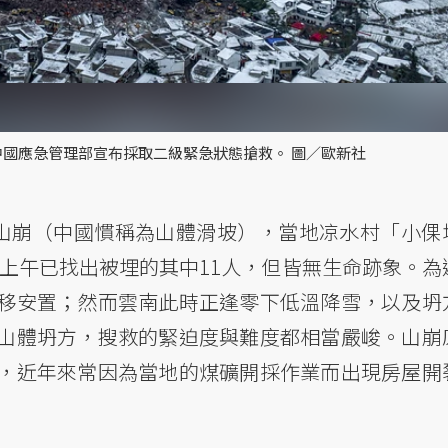
中國應急管理部宣布採取二級緊急狀態搶救。 圖／歐新社
生山崩（中國慣稱為山體滑坡），當地凉水村「小倮
3日上午已找出被埋的其中11人，但皆無生命跡象。為
移安置；然而雲南此時正逢零下低溫降雪，以及坍
山體坍方，搜救的緊迫度與難度都相當嚴峻。山崩
，近年來常因為當地的煤礦開採作業而出現房屋開