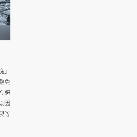
塊」
避免
方體
原因
裂等