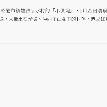
昭通市鎮雄縣凉水村的「小倮塊」，1月22日清晨
塌，大量土石滑坡、沖向了山腳下的村落，造成18