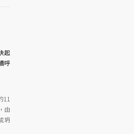
快起
續呼
11
，由
成坍