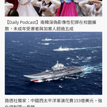
【Daily Podcast】南韓深偽影像性犯罪在校園擴
散，未成年受害者與加害人超過五成
路透社獨家：中國西太平洋軍演花費153億美元，強
化控制第一島鏈