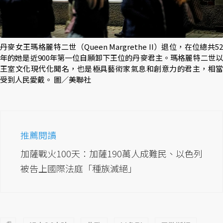
丹麥女王瑪格麗特二世（Queen Margrethe II）退位，在位總共52
年的她是近900年第一位自願卸下王位的丹麥君主。瑪格麗特二世以
王室文化現代化聞名，也是極具藝術家氣息和創意力的君主，相當
受到人民愛戴。 圖／美聯社
推薦閱讀
加薩戰火100天：加薩190萬人成難民、以色列
被告上國際法庭「種族滅絕」