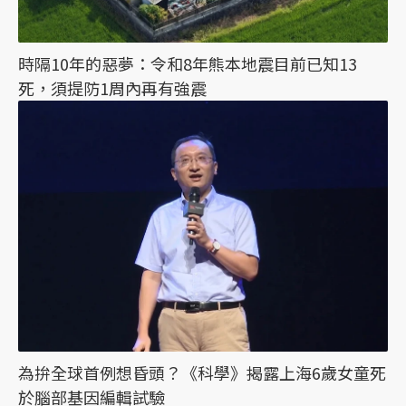
時隔10年的惡夢：令和8年熊本地震目前已知13
死，須提防1周內再有強震
為拚全球首例想昏頭？《科學》揭露上海6歲女童死
於腦部基因編輯試驗