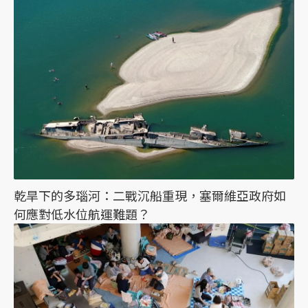
乾旱下的多瑙河：二戰沉船重現，塞爾維亞政府如
何應對低水位航運難題？