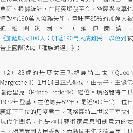
負荷。根據統計，在衝突爆發至今，空襲與攻擊也
導致約190萬人流離失所，意味著85%的加薩人被
迫離開家園。（延伸閱讀：
《加薩戰火100天：加薩190萬人成難民、
以色列
被
告上國際法庭「種族滅絕」》）
（2）83歲的丹麥女王瑪格麗特二世（Queen
Margrethe II）1月14日正式退位，由長子、王儲佛
瑞德里克（Prince Frederik）繼位。瑪格麗特二世
1972年登基，在位總共52年，是近900年第一位自
願卸下王位的丹麥君主。瑪格麗特二世以王室文化
現代化聞名，也是極具藝術家氣息和創意力的君
主，相當受到人民愛戴。而新國王佛瑞德里克十世