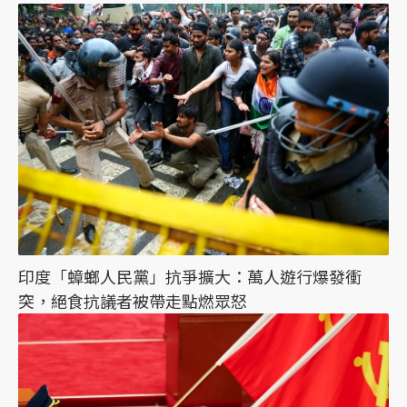
印度「蟑螂人民黨」抗爭擴大：萬人遊行爆發衝
突，絕食抗議者被帶走點燃眾怒