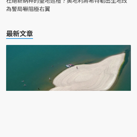
杜絕新納粹的聖地巡禮？奧地利將希特勒出生地改
為警局嚇阻極右翼
最新文章
乾旱下的多瑙河：二戰沉船重現，塞爾維亞政府如