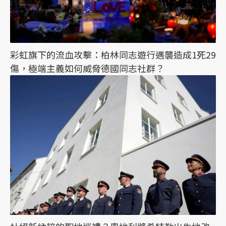
彩虹旗下的流血攻擊：柏林同志遊行遇襲造成1死29
傷，極端主義如何威脅德國同志社群？