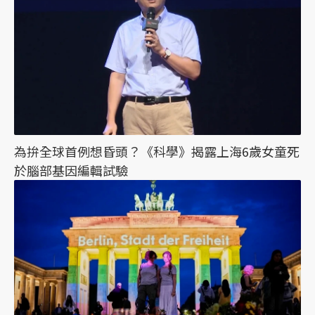
為拚全球首例想昏頭？《科學》揭露上海6歲女童死
於腦部基因編輯試驗