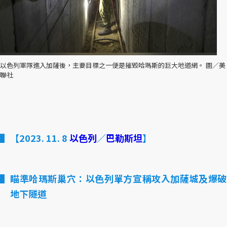
以色列軍隊進入加薩後，主要目標之一便是摧毀哈瑪斯的巨大地道網。 圖／美
聯社
【2023. 11. 8
以色列
／
巴勒斯坦
】
瞄準哈瑪斯巢穴：以色列單方宣稱攻入加薩城及爆破
地下隧道