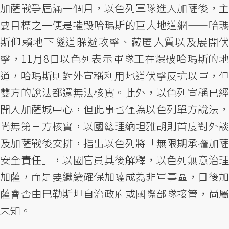
加薩戰爭屆滿一個月，以色列軍隊進入加薩後，主
要目標之一便是摧毀哈瑪斯的巨大地道網——哈瑪
斯仰賴地下隧道躲避攻擊、藏匿人質以及展開伏
擊，11月8日以色列表示軍隊正在爆破哈瑪斯的地
道，哈瑪斯則對外宣稱利用地道伏擊反抗以軍，但
雙方的說法都還無法核實。此外，以色列宣稱已經
開入加薩城中心，但此事也僅為以色列單方說法，
尚無第三方核實，以國總理納坦雅胡則首度對外談
及加薩戰後安排，指出以色列將「無限期承擔加薩
安全責任」，以國官員其後解釋，以色列無意治理
加薩，而是要繼續確保加薩成為非軍事區，日後加
薩會否由巴勒斯坦自治政府或國際部隊接管，尚屬
未知。