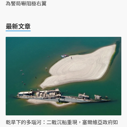
為警局嚇阻極右翼
最新文章
乾旱下的多瑙河：二戰沉船重現，塞爾維亞政府如