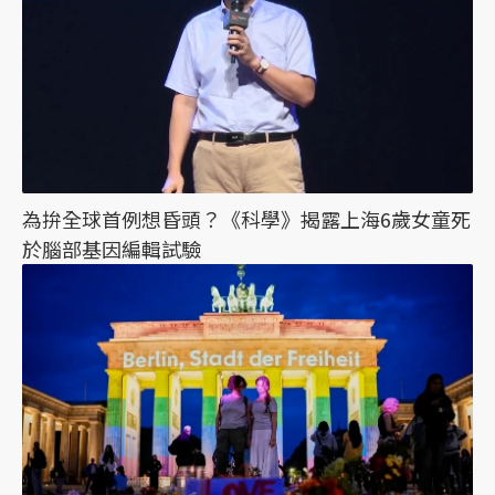
為拚全球首例想昏頭？《科學》揭露上海6歲女童死
於腦部基因編輯試驗