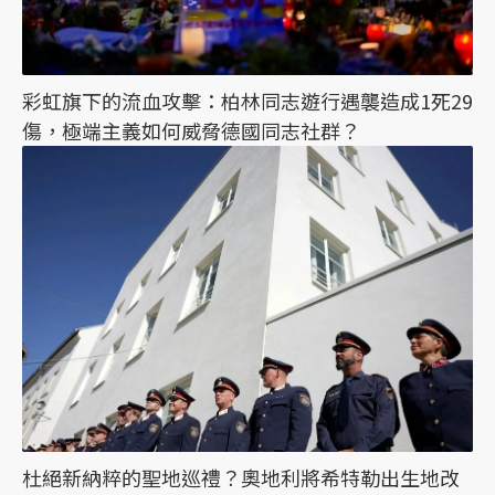
彩虹旗下的流血攻擊：柏林同志遊行遇襲造成1死29
傷，極端主義如何威脅德國同志社群？
杜絕新納粹的聖地巡禮？奧地利將希特勒出生地改