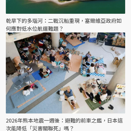
乾旱下的多瑙河：二戰沉船重現，塞爾維亞政府如
何應對低水位航運難題？
2026年熊本地震一週後：避難的前車之鑑，日本這
次能降低「災害關聯死」嗎？