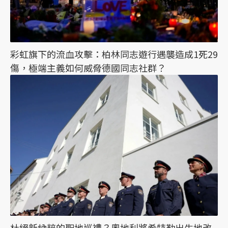
彩虹旗下的流血攻擊：柏林同志遊行遇襲造成1死29
傷，極端主義如何威脅德國同志社群？
杜絕新納粹的聖地巡禮？奧地利將希特勒出生地改