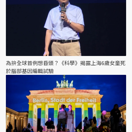
為拚全球首例想昏頭？《科學》揭露上海6歲女童死
於腦部基因編輯試驗