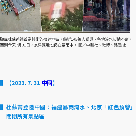
颱風杜蘇芮讓首當其衝的福建地區，將近145萬人受災、各地淹水災情不斷，
而到今天7月31日，京津冀地也仍在暴雨中。 圖／中新社、微博、路透社
【2023. 7. 31
中國
】
杜蘇芮登陸中國：福建暴雨淹水、北京「紅色預警」
關閉所有景點區