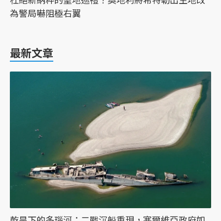
為警局嚇阻極右翼
最新文章
乾旱下的多瑙河：二戰沉船重現，塞爾維亞政府如