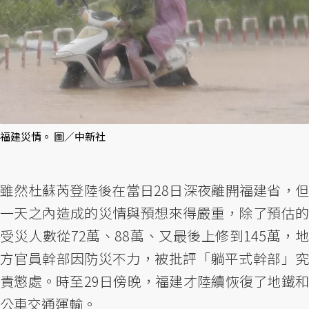
福建災情。 圖／中新社
雖然杜蘇芮登陸後在當日28日深夜離開福建省，但
一天之內造成的災情與預想來得嚴重，除了預估的
受災人數從72萬、88萬、又最後上修到145萬，地
方官員幹部因防災不力，被批評「躺平式幹部」究
責懲處。時至29日傍晚，福建才陸續恢復了地鐵和
公車交通運輸。