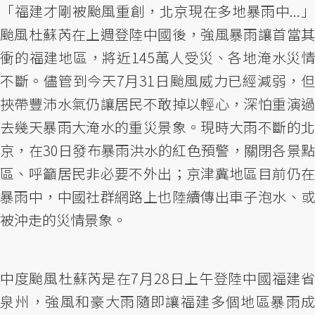
「福建才剛被颱風重創，北京現在多地暴雨中...」
颱風杜蘇芮在上週登陸中國後，強風暴雨讓首當其
衝的福建地區，將近145萬人受災、各地淹水災情
不斷。儘管到今天7月31日颱風威力已經減弱，但
挾帶豐沛水氣仍讓居民不敢掉以輕心，深怕重演過
去幾天暴雨大淹水的重災景象。現時大雨不斷的北
京，在30日發布暴雨洪水的紅色預警，關閉各景點
區、呼籲居民非必要不外出；京津冀地區目前仍在
暴雨中，中國社群網路上也陸續傳出車子泡水、或
被沖走的災情景象。
中度颱風杜蘇芮是在7月28日上午登陸中國福建省
泉州，強風和豪大雨隨即讓福建多個地區暴雨成