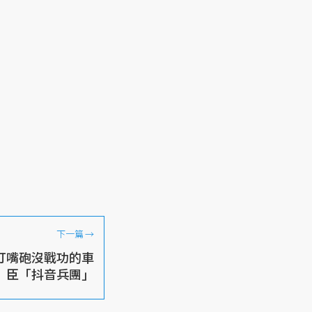
下一篇
→
臣？打嘴砲沒戰功的車
臣「抖音兵團」