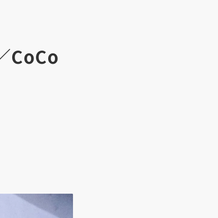
／CoCo
」