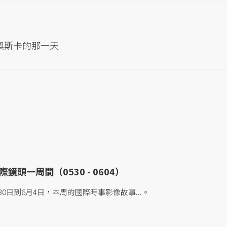
玟站上奧斯卡的那一天
鏡頭一周間（0530 - 0604）
0日到6月4日，本周的國際時事影像故事...。