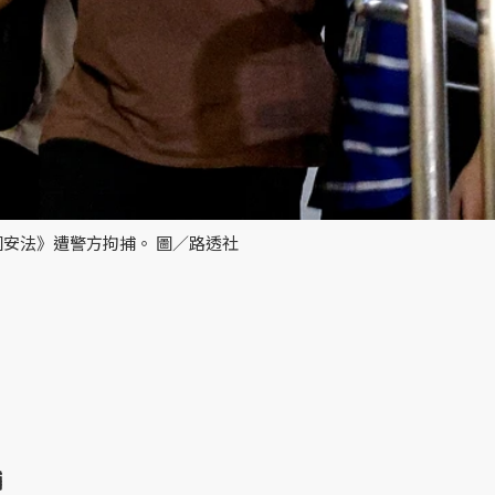
安法》遭警方拘捕。 圖／路透社
捕