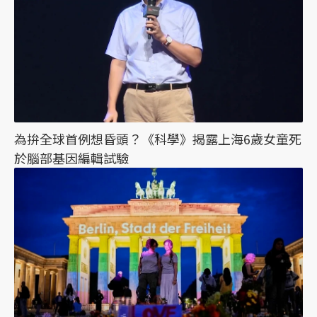
為拚全球首例想昏頭？《科學》揭露上海6歲女童死
於腦部基因編輯試驗