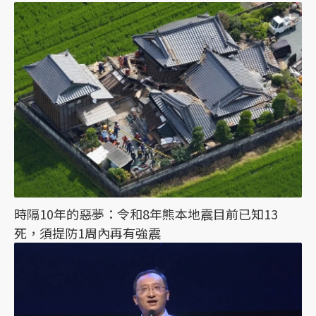
時隔10年的惡夢：令和8年熊本地震目前已知13
死，須提防1周內再有強震