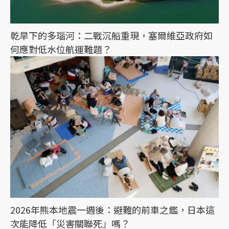
乾旱下的多瑙河：二戰沉船重現，塞爾維亞政府如
何應對低水位航運難題？
2026年熊本地震一週後：避難的前車之鑑，日本這
次能降低「災害關聯死」嗎？