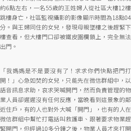
約6點左右，一名55歲的王姓婦人從社區大樓12樓
跳樓身亡，社區監視攝影的影像顯示時間為18點04
分。與王婦同住的女兒，發現母親墜樓之後趕緊下
樓查看，但大樓門口卻被鐵皮圍欄鎖上，完全無法
出門。
「我媽媽是不是要沒有了！求求你們快點把門打
開！」心急如焚的女兒，只能先在微信群組中，以
語音訊息求助，哀求哭喊開門，然而負責管理的物
業人員卻遲遲沒有任何反應，當晚看到這景象的鄰
近住戶，有的人也對外大喊「開門」，也有的人在
微信群組中幫忙打電話叫救護車、跟著要求物業趕
緊開門，但經過10多分鐘之後，物業人員才來打開