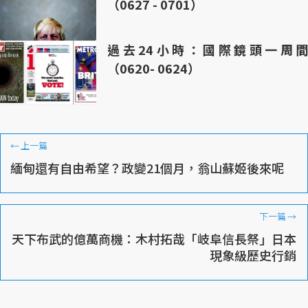
（0627 - 0701）
過去24小時：國際鏡頭一周間
（0620- 0624）
←
上一篇
緬甸還有自由希望？政變21個月，翁山蘇姬後來呢
下一篇
→
天下布武的億萬商機：木村拓哉「岐阜信長祭」日本
現象級歷史行銷