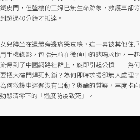
鐵皮門，但墜樓的王婦已無生命跡象，救護車卻等
到超過40分鐘才抵達。
女兒蹲坐在遺體旁邊痛哭哀嚎，這一幕被其他住戶
用手機錄影，包括先前在微信中的悲鳴求助，一起
流傳到了中國網路社群上，旋即引起公憤——為何
要把大樓門焊死封鎖？為何即時求援卻無人處理？
為何救護車遲遲沒有出動？輿論的質疑，再度指向
動態清零下的「過度防疫致死」。