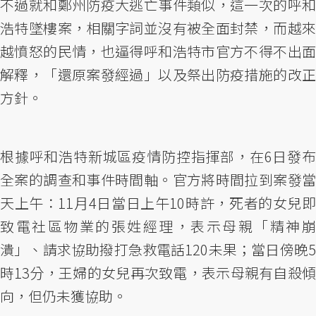
不過就和鄭州防疫大逃亡事件類似，這一次的呼和
浩特墜樓案，相關字詞並沒有被全面封禁，而越來
越憤怒的民情，也逼得呼和浩特市官方不得不出面
解釋，「還原案發經過」以及祭出防疫措施的改正
方針。
根據呼和浩特新城區疫情防控指揮部，在6日發布
全案的調查和事件時間軸。官方將時間拉到案發當
天上午：11月4日當日上午10時許，死者的女兒即
致電社區物業的張姓經理，表示母親「精神崩
潰」、請求協助撥打急救電話120未果；當日傍晚5
時13分，王婦的女兒再次致電，表示母親有自殺傾
向，但仍未獲協助。