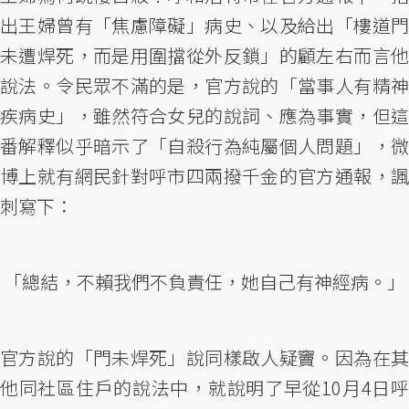
出王婦曾有「焦慮障礙」病史、以及給出「樓道門
未遭焊死，而是用圍擋從外反鎖」的顧左右而言他
說法。令民眾不滿的是，官方說的「當事人有精神
疾病史」，雖然符合女兒的說詞、應為事實，但這
番解釋似乎暗示了「自殺行為純屬個人問題」，微
博上就有網民針對呼市四兩撥千金的官方通報，諷
刺寫下：
「總結，不賴我們不負責任，她自己有神經病。」
官方說的「門未焊死」說同樣啟人疑竇。因為在其
他同社區住戶的說法中，就說明了早從10月4日呼