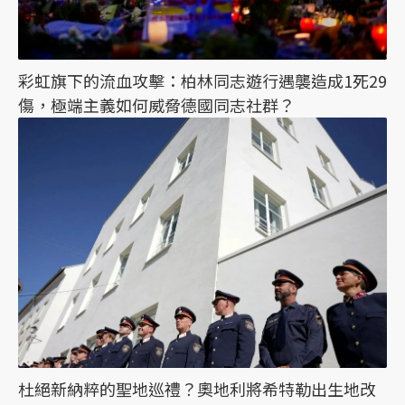
彩虹旗下的流血攻擊：柏林同志遊行遇襲造成1死29
傷，極端主義如何威脅德國同志社群？
杜絕新納粹的聖地巡禮？奧地利將希特勒出生地改