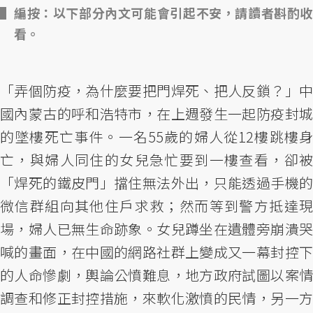
編按：以下部分內文可能會引起不安，請讀者斟酌收
看。
「弄個防疫，為什麼要把門焊死、把人反鎖？」中
國內蒙古的呼和浩特市，在上週發生一起防疫封城
的墜樓死亡事件。一名55歲的婦人從12樓跳樓身
亡，與婦人同住的女兒急忙要到一樓查看，卻被
「焊死的鐵皮門」擋住無法外出，只能透過手機的
微信群組向其他住戶求救；然而等到警方抵達現
場，婦人已無生命跡象。女兒蹲坐在遺體旁崩潰哭
喊的畫面，在中國的網路社群上變成又一幕封控下
的人命慘劇，輿論公憤難息，地方政府試圖以案情
調查和修正封控措施，來軟化激憤的民情，另一方