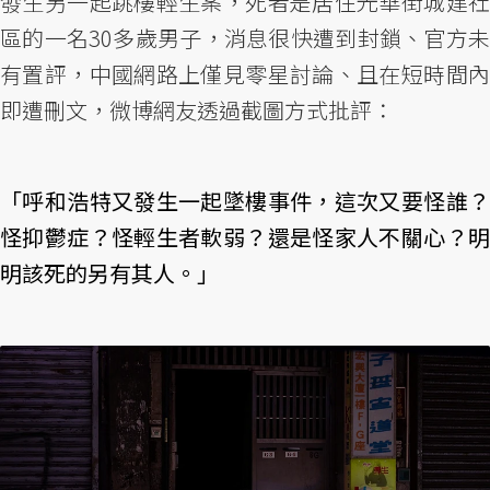
發生另一起跳樓輕生案，死者是居住光華街城建社
區的一名30多歲男子，消息很快遭到封鎖、官方未
有置評，中國網路上僅見零星討論、且在短時間內
即遭刪文，微博網友透過截圖方式批評：
「呼和浩特又發生一起墜樓事件，這次又要怪誰？
怪抑鬱症？怪輕生者軟弱？還是怪家人不關心？明
明該死的另有其人。」