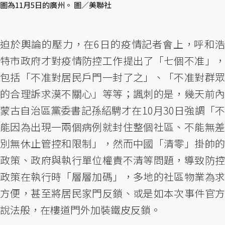
圖為11月5日的廣州。 圖／美聯社
迫於輿論的壓力，在6日的疫情記者會上，呼和浩
特市政府才對疫情防控工作提出了「七個不准」，
包括「不准對居民戶門一封了之」、「不准對群眾
的合理訴求漠不關心」等等；諷刺的是，幾天前內
蒙古自治區黨委書記孫紹騁才在10月30日強調「不
能因為出現一兩個病例就封住整個社區、不能無差
別無休止管控和限制」，然而中國「清零」掛帥的
政策、政府與執行單位權責不清等問題，導致防控
政策在執行時「層層加碼」，多地的社區物業為求
方便，甚至將居民家門反鎖、或是如本次事件官方
說法般，在樓道門外加裝鐵皮反鎖。