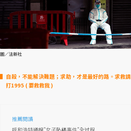
圖／法新社
自殺，不能解決難題；求助，才是最好的路。求救請
打1995 ( 要救救我 )
推薦閱讀
呼和浩特通报"女子坠楼事件"全过程