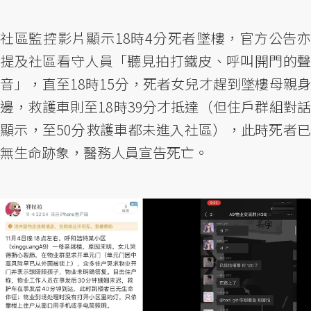
社區監控影片顯示18時4分死者墜樓，官方公告亦
提及社區看守人員「聽見拍打鐵皮、呼叫開門的聲
音」，直至18時15分，死者女兒才趕到墜樓母親身
邊，救護車則至18時39分才抵達（但住戶群組對話
顯示，至50分救護車都未進入社區），此時死者已
無生命跡象，醫務人員宣告死亡。