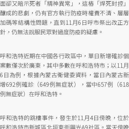
面卻又暗示死者「精神異常」，這樁「焊死封控」
釀成的悲劇，仍有官方執行防疫時權責不清、層層
加碼等結構性問題，直到11月6日呼市祭出改正方
針，仍無法說服民眾對過度防疫的疑慮。
呼和浩特近期在中國各行政區中，單日新增確診個
案數僅次於廣東，其中多數在呼和浩特市；以11月
6日為例，根據內蒙古衛健委資料，當日內蒙古新
增692例確診（649例無症狀），當中657例（618
例無症狀）在呼和浩特。
呼和浩特的跳樓事件，發生於11月4日傍晚，位於
呼和浩特市新城區北垣東街興光A9社區。當天傍晚