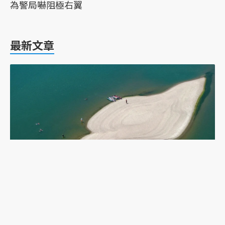
為警局嚇阻極右翼
最新文章
乾旱下的多瑙河：二戰沉船重現，塞爾維亞政府如