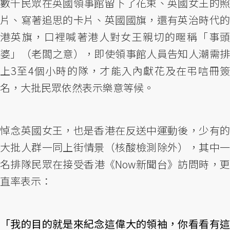
數千民眾在英國領事館留下了花束、英國女王的照
片、寫著追思的卡片、英國國旗，還有英治時代的
港英旗，口裡喊著港人對女王親切的暱稱「事頭
婆」（老闆之意），即使領事館人員告知人潮需排
上3至4個小時的隊，才能入內獻花及在弔唁冊簽
名，大批民眾依然表示樂意等候。
悼念英國女王，也是香港在反送中運動後，少有的
大批人群一同上街情景（核酸檢測除外），其中一
名排隊民眾在接受香港《Now新聞台》訪問時，更
直率表示：
「我的目的就是來紀念這偉大的領袖，你看看有這