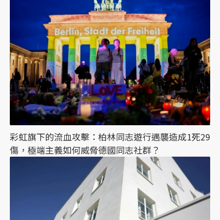
彩虹旗下的流血攻擊：柏林同志遊行遇襲造成1死29
傷，極端主義如何威脅德國同志社群？