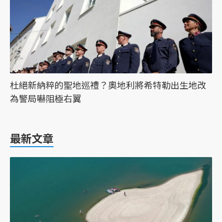
杜絕新納粹的聖地巡禮？奧地利將希特勒出生地改
為警局嚇阻極右翼
最新文章