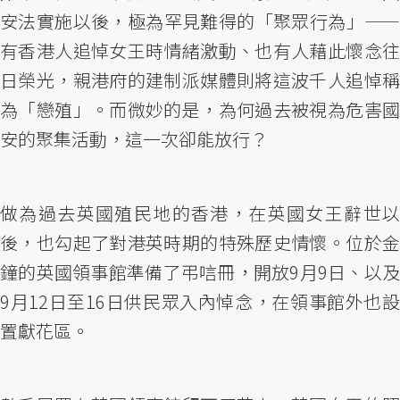
安法實施以後，極為罕見難得的「聚眾行為」——
有香港人追悼女王時情緒激動、也有人藉此懷念往
日榮光，親港府的建制派媒體則將這波千人追悼稱
為「戀殖」。而微妙的是，為何過去被視為危害國
安的聚集活動，這一次卻能放行？
做為過去英國殖民地的香港，在英國女王辭世以
後，也勾起了對港英時期的特殊歷史情懷。位於金
鐘的英國領事館準備了弔唁冊，開放9月9日、以及
9月12日至16日供民眾入內悼念，在領事館外也設
置獻花區。