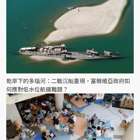
乾旱下的多瑙河：二戰沉船重現，塞爾維亞政府如
何應對低水位航運難題？