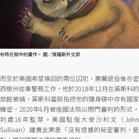
布特在獄中的畫作。 圖／俄羅斯外交部
而至於美國希望換回的兩位囚犯，惠蘭退役後在密
西根州從事警務工作，他於2018年12月在莫斯科的
旅館被捕，莫斯科當局指控他的隨身碟中存有國家
機密，2020年6月被俄國法院以閉門審判的形式，
判處16年監禁。美國駐俄大使沙利文（John
Sullivan）譴責此案是「沒有證據的秘密審判，是