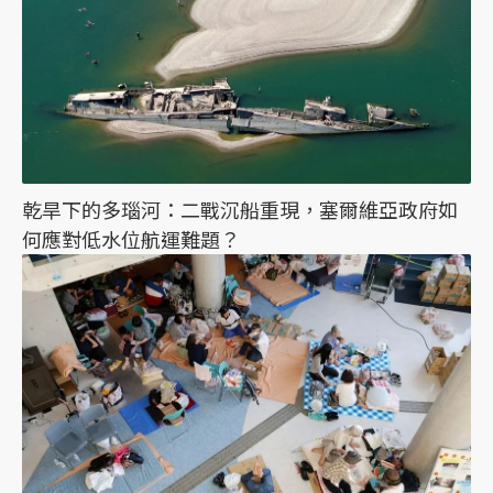
乾旱下的多瑙河：二戰沉船重現，塞爾維亞政府如
何應對低水位航運難題？