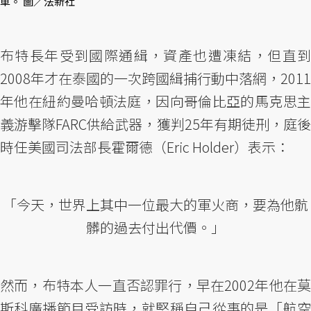
車。 圖／法新社
布特長年受到國際通緝，資產也遭凍結，但直到
2008年才在泰國的一次跨國緝捕行動中落網，2011
年他在紐約曼哈頓法庭，因向哥倫比亞的馬克思主
義游擊隊FARC供給武器，獲判25年有期徒刑，庭後
時任美國司法部長霍爾德（Eric Holder）表示：
「今天，世界上其中一位最大的軍火商，要為他骯
髒的過去付出代價。」
然而，布特本人一直否認罪行，早在2002年他在莫
斯科廣播節目受訪時，就堅稱自己從事的是「航空