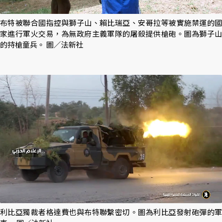
布特被聯合國指控與獅子山、賴比瑞亞、安哥拉等被實施禁運的國
家進行軍火交易，為無政府主義軍隊的屠殺提供槍砲。圖為獅子山
的持槍童兵。 圖／法新社
利比亞獨裁者格達費也與布特聯繫密切。圖為利比亞發射砲彈的軍