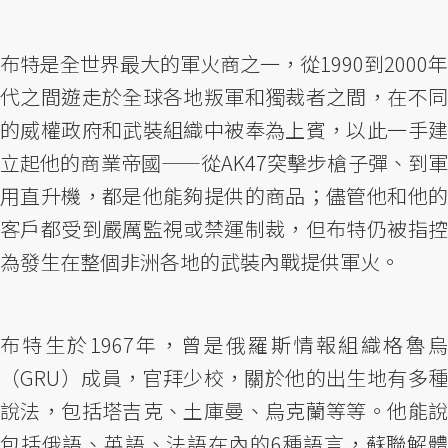
布特是全世界最大的軍火商之一，從1990到2000年
代之間遊走於全球各地叛軍和獨裁者之間，在不同
的威權政府和武裝組織中被奉為上賓，以此一手建
立起他的商業帝國——從AK47突擊步槍子彈、到軍
用直升機，都是他能夠提供的商品；儘管他和他的
客戶都受到嚴厲監視或禁運制裁，但布特仍被指控
為發生在整個非洲各地的武裝內戰提供軍火。
布特生於1967年，曾是俄羅斯情報組織格魯烏
（GRU）成員，官拜少校，關於他的出生地有多種
說法，包括塔吉克、土庫曼、烏克蘭等等。他能說
包括俄語、英語、法語在內的6種語言，蘇聯解體