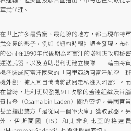
軍武代理。
在世上許多最貧窮、最危險的地方，都出現布特軍
武交易的影子，例如《紐約時報》調查發現，布特
的公司在1990年代後期為阿富汗的塔利班政府秘密
運送武器，以及協助塔利班建立機隊——藉由將貨
機塗裝成阿富汗國營的「阿里亞納阿富汗航空」班
機外觀，掩人耳目悄悄將武器走私進入阿富汗。而
在當時，塔利班與發動911攻擊的蓋達組織及首腦
賓拉登（Osama bin Laden）關係密切，美國官員
甚至指出雙方「是從同一個軍火庫」獲取武器。另
外，伊斯蘭國（IS）和北非利比亞的格達費
（Muammar Gaddafi）也與他聯繫密切。