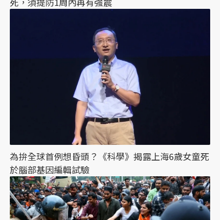
死，須提防1周內再有強震
為拚全球首例想昏頭？《科學》揭露上海6歲女童死
於腦部基因編輯試驗