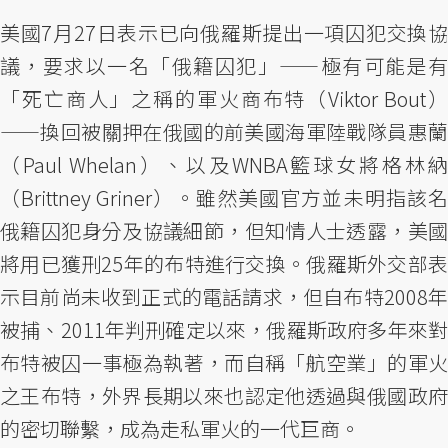
美國7月27日表示已向俄羅斯提出一項囚犯交換協
議，要求以一名「俄籍囚犯」——極有可能是有
「死亡商人」之稱的軍火商布特（Viktor Bout）
——換回被關押在俄國的前美國海軍陸戰隊員惠蘭
（Paul Whelan）、以及WNBA籃球女將格林納
（Brittney Griner）。雖然美國官方並未明指該名
俄籍囚犯身分及協議細節，但知情人士透露，美國
將用已獲刑25年的布特進行交換。俄羅斯外交部表
示目前尚未收到正式的電話請求，但自布特2008年
被捕、2011年判刑確定以來，俄羅斯政府多年來對
布特被囚一事極為執著，而自稱「航空業」的軍火
之王布特，外界長期以來也認定他透過與俄國政府
的密切聯繫，成為走私軍火的一代巨商。