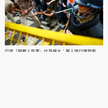
印度「蟑螂人民黨」抗爭擴大：萬人遊行爆發衝
突，絕食抗議者被帶走點燃眾怒