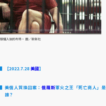
鋃鐺入獄的布特。 圖／歐新社
【2022.7.28
美國
】
美俄人質換囚案：
俄羅斯
軍火之王「死亡商人」
誰？