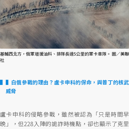
基輔西北方，俄軍增援油料、排隊長達5公里的軍卡車隊。 圖／美聯
社
▌白俄參戰的理由？盧卡申科的保命，與普丁的核武
威脅
盧卡申科的侵略參戰，雖然被認為「只是時間早
晚」，但228入陣的詭詐時機點，卻也顯示了克里