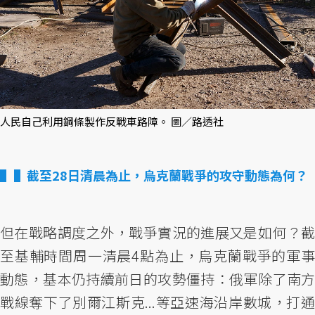
人民自己利用鋼條製作反戰車路障。 圖／路透社
▌截至28日清晨為止，烏克蘭戰爭的攻守動態為何？
但在戰略調度之外，戰爭實況的進展又是如何？截
至基輔時間周一清晨4點為止，烏克蘭戰爭的軍事
動態，基本仍持續前日的攻勢僵持：俄軍除了南方
戰線奪下了別爾江斯克...等亞速海沿岸數城，打通