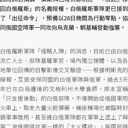
回白俄羅斯」的名義授權，白俄羅斯軍隊更已接到
了「出征命令」，預備以28日晚間為行動零點，協
同俄國空降軍一同攻向烏克蘭、朝基輔發動強襲。
白俄羅斯軍隊「侵略入陣」的消息，目前已由白俄
流亡人士、部隊基層軍官、境內獨立媒體、以及各
地單位回傳的目擊影像交叉驗證——根據明斯克的
線報，互簽安保同盟的白俄軍隊與俄軍，過去3天
來已在白烏邊境的戈梅利州大舉會師，原本宣稱
「只支援後勤」的白俄部隊，不僅開始從俄國軍用
火車上，取走大量火箭彈藥，幾座機場也被臨時封
鎖軍事徵用，甚至連白俄軍隊都在軍車上塗上了與
第二波俄國侵攻軍一樣的「大Ｖ標誌」，裝甲部隊