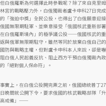
但白俄羅斯為何選擇此時參戰呢？除了來自克里姆
林宮的戰略壓力外，白俄獨裁者盧卡申科27日完成
的「強迫中獎」全民公投，也得出了白俄願意迎接
俄國無限期駐軍、並樂意接受「俄國核武重新部署
在白俄羅斯境內」的極爭議公投——俄國核武的重
返與俄軍無限期駐守，雖然等同於放棄白俄自己的
國防與戰略主權，但對盧卡申科本人來說，卻是嚇
阻白俄人民起義反抗、阻止西方干預白俄獨裁內政
的「絕對個人保命符」。
事實上，在白俄公投開完票之前，俄國總統普丁27
日晚間就公開下令，要求俄國的核武戰略部隊「升
高戒備」——