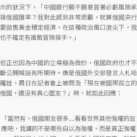
示的狀況下，「中國銀行願不願意冒著必虧風險承
接俄國匯率？我對此感到非常悲觀，就算俄國央行
要拋售黃金穩定經濟，在這種政治風口浪尖下，我
也不確定有誰敢冒險接手。」
但正也因為中國的立場極為微妙，俄國政府也才不
斷公開喊話有所期待。像是俄國外交部發言人札哈
羅娃，周日在記者會上被問及「現在被國際孤立的
俄國，還沒有真心盟友？」時，就如此回應：
「當然有，俄國朋友很多....看看世界其他強權的反
應吧，我講的不是哪些自以為強權，而是真正強權