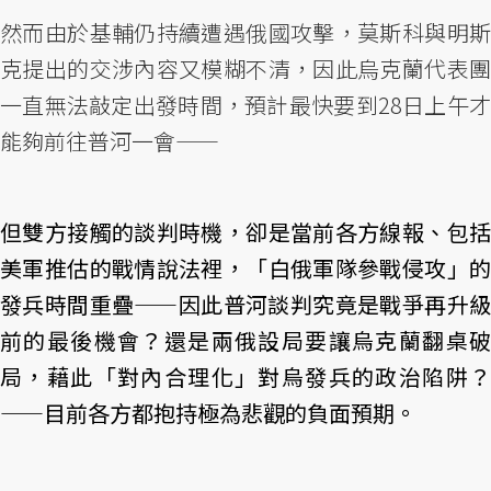
然而由於基輔仍持續遭遇俄國攻擊，莫斯科與明斯
克提出的交涉內容又模糊不清，因此烏克蘭代表團
一直無法敲定出發時間，預計最快要到28日上午才
能夠前往普河一會——
但雙方接觸的談判時機，卻是當前各方線報、包括
美軍推估的戰情說法裡，「白俄軍隊參戰侵攻」的
發兵時間重疊——因此普河談判究竟是戰爭再升級
前的最後機會？還是兩俄設局要讓烏克蘭翻桌破
局，藉此「對內合理化」對烏發兵的政治陷阱？
——目前各方都抱持極為悲觀的負面預期。