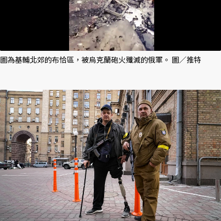
圖為基輔北郊的布恰區，被烏克蘭砲火殲滅的俄軍。 圖／推特