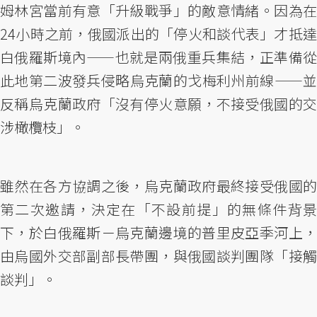
姆林宮當前有意「升級戰爭」的敵意情緒。因為在
24小時之前，俄國派出的「停火和談代表」才抵達
白俄羅斯境內——也就是兩俄重兵集結，正準備從
此地第二波發兵侵略烏克蘭的戈梅利州前線——並
反稱烏克蘭政府「沒有停火意願，不接受俄國的交
涉橄欖枝」。
雖然在各方協調之後，烏克蘭政府最終接受俄國的
第二次邀請，決定在「不設前提」的無條件背景
下，於白俄羅斯－烏克蘭邊境的普里皮亞季河上，
由烏國外交部副部長帶團，與俄國談判團隊「接觸
談判」。