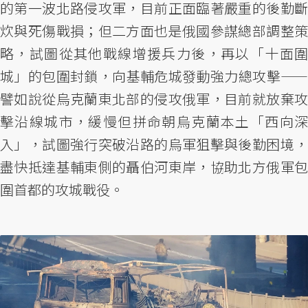
的第一波北路侵攻軍，目前正面臨著嚴重的後勤斷
炊與死傷戰損；但二方面也是俄國參謀總部調整策
略，試圖從其他戰線增援兵力後，再以「十面圍
城」的包圍封鎖，向基輔危城發動強力總攻擊——
譬如說從烏克蘭東北部的侵攻俄軍，目前就放棄攻
擊沿線城市，緩慢但拼命朝烏克蘭本土「西向深
入」，試圖強行突破沿路的烏軍狙擊與後勤困境，
盡快抵達基輔東側的聶伯河東岸，協助北方俄軍包
圍首都的攻城戰役。