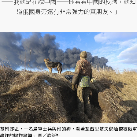
——我就是在說中國——你看看中國的反應，就知
道俄國身旁還有非常強力的真朋友。」
基輔郊區，一名烏軍士兵與他的狗，看著瓦西里基夫儲油槽被俄軍
轟炸的爆炸黑煙。 圖／歐新社