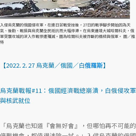
入侵烏克蘭的俄國侵攻軍，在連日苦戰受挫後，27日的戰爭腳步開始因為天
氣、後勤、戰損與烏克蘭全民抵抗而大幅停滯。在烏東邊境大城哈爾科夫，俄
軍突襲攻城的深入作戰慘遭殲滅。圖為哈爾科夫被炸斷的橋樑與俄軍。 圖／推
特
【2022. 2. 27 烏克蘭／俄國／白
俄羅斯
】
烏克蘭戰報#11：俄國經濟戰總崩潰，白俄侵攻軍
與核武就位
「烏克蘭也知道『會無好會』，但哪怕再不可能的
停戰機會，都值得涉險一試。」入侵烏克蘭的俄國