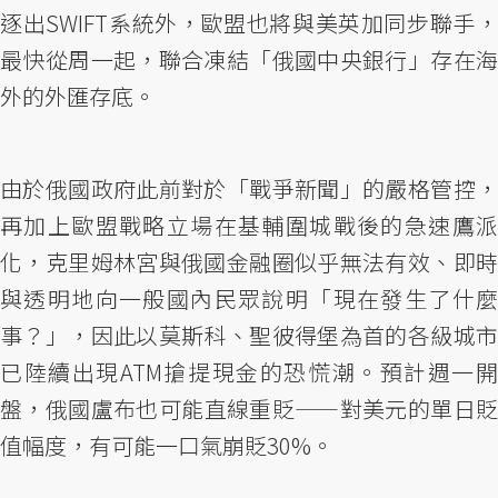
逐出SWIFT系統外，歐盟也將與美英加同步聯手，
最快從周一起，聯合凍結「俄國中央銀行」存在海
外的外匯存底。
由於俄國政府此前對於「戰爭新聞」的嚴格管控，
再加上歐盟戰略立場在基輔圍城戰後的急速鷹派
化，克里姆林宮與俄國金融圈似乎無法有效、即時
與透明地向一般國內民眾說明「現在發生了什麼
事？」，因此以莫斯科、聖彼得堡為首的各級城市
已陸續出現ATM搶提現金的恐慌潮。預計週一開
盤，俄國盧布也可能直線重貶——對美元的單日貶
值幅度，有可能一口氣崩貶30%。