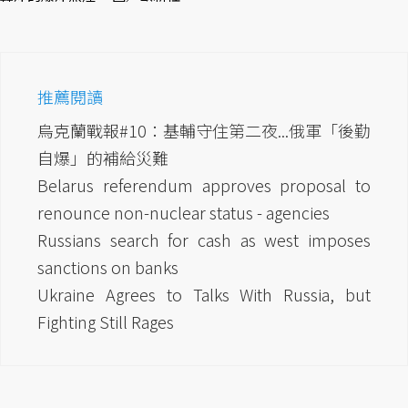
推薦閱讀
烏克蘭戰報#10：基輔守住第二夜...俄軍「後勤
自爆」的補給災難
Belarus referendum approves proposal to
renounce non-nuclear status - agencies
Russians search for cash as west imposes
sanctions on banks
Ukraine Agrees to Talks With Russia, but
Fighting Still Rages