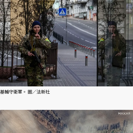
基輔守衛軍。 圖／法新社