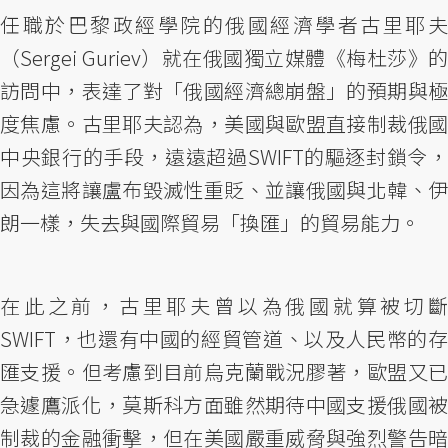
任職於巴黎政經學院的俄國經濟學者古里耶夫
（Sergei Guriev）就在俄國獨立媒體《梅杜莎》的
訪問中，表達了對「俄國經濟總崩盤」的預期與極
度焦慮。古里耶夫認為，美國與歐盟直接制裁俄國
中央銀行的手段，遠遠超過SWIFT的驅逐封鎖令，
因為這將讓盧布毀滅性重貶、並讓俄國與北韓、伊
朗一樣，失去與國際貿易「換匯」的貿易能力。
在此之前，古里耶夫曾以為俄國就算被切斷
SWIFT，也還有中國的經貿管道、以及人民幣的存
匯支援。但考慮到目前烏克蘭戰況膠著，歐盟又已
急遽鷹派化，莫斯科方面雖然期待中國支援俄國被
制裁的金融衝擊，但在美國嚴重威脅與強烈警告暗