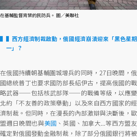
在基輔監督宵禁的民防兵。 圖／美聯社
▌西方經濟制裁啟動，俄國經濟崩潰迎來「黑色星期
一」？
在俄國持續朝基輔圍城增兵的同時，27日晚間，俄
國總統普丁也要求國防部長紹伊古，提高俄國的戰
略武器——包括核武部隊——的戰備等級，以應變
北約「不友善的政策舉動」以及來自西方國家的經
濟制裁。但同時，在漫長的內部激辯與決斷後，歐
盟週日晚間也與
美國
、英國、加拿大...等西方盟
確定對俄國發動金融制裁，除了部分俄國銀行將被