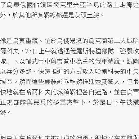
了烏東俄國佔領區與克里米亞半島的路上走廊之
外，於其他所有戰線都還是灰頭土臉。
像是烏東重鎮、位於烏俄邊境的烏克蘭第二大城哈
爾科夫，27日上午就遭遇俄羅斯特種部隊「強襲攻
城」，以輪式甲車與吉普車為主的俄軍精銳，試圖
以兵分多路、快速推進的方式攻入哈爾科夫的中央
城區。然而這些輕裝部隊雖然推進速度驚人，但很
快地就在哈爾科夫的城鎮戰裡各自迷路，並在烏軍
正規部隊與民兵的多重夾擊下，於是日下午被殲
滅。
但白天在哈爾科夫被打退的俄軍，很快又在空襲與