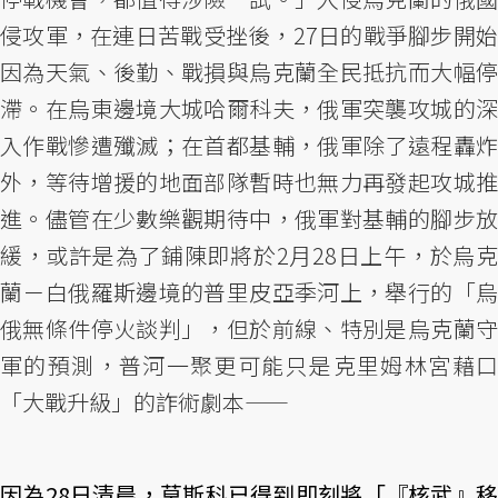
侵攻軍，在連日苦戰受挫後，27日的戰爭腳步開始
因為天氣、後勤、戰損與烏克蘭全民抵抗而大幅停
滯。在烏東邊境大城哈爾科夫，俄軍突襲攻城的深
入作戰慘遭殲滅；在首都基輔，俄軍除了遠程轟炸
外，等待增援的地面部隊暫時也無力再發起攻城推
進。儘管在少數樂觀期待中，俄軍對基輔的腳步放
緩，或許是為了鋪陳即將於2月28日上午，於烏克
蘭－白俄羅斯邊境的普里皮亞季河上，舉行的「烏
俄無條件停火談判」，但於前線、特別是烏克蘭守
軍的預測，普河一聚更可能只是克里姆林宮藉口
「大戰升級」的詐術劇本——
因為28日清晨，莫斯科已得到即刻將「『核武』移