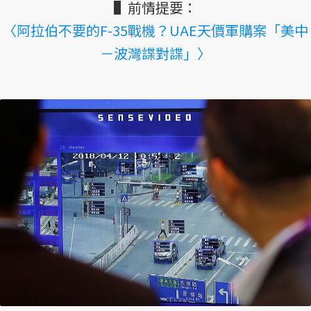
▌前情提要：
〈阿拉伯不要的F-35戰機？UAE天價軍購案「美中
－波灣諜對諜」〉