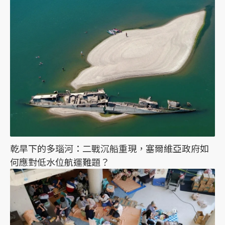
乾旱下的多瑙河：二戰沉船重現，塞爾維亞政府如
何應對低水位航運難題？