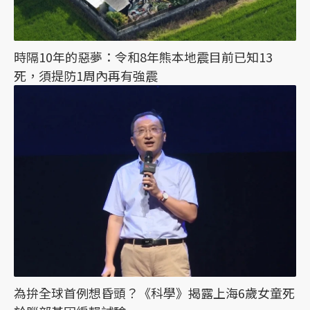
時隔10年的惡夢：令和8年熊本地震目前已知13
死，須提防1周內再有強震
為拚全球首例想昏頭？《科學》揭露上海6歲女童死