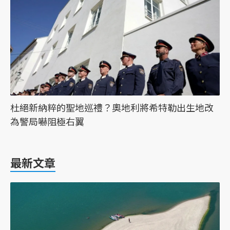
杜絕新納粹的聖地巡禮？奧地利將希特勒出生地改
為警局嚇阻極右翼
最新文章