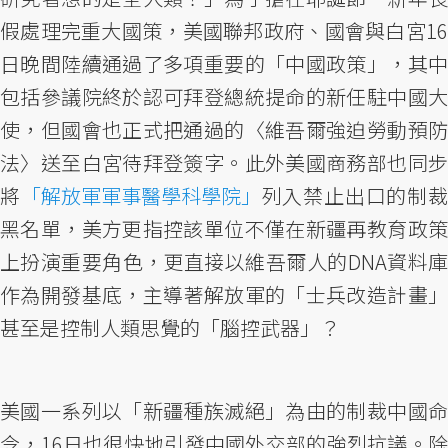
假處理完重大國策，美國聯邦政府、國會與白宮16
日晚間陸續通過了多項重要的「中國政策」，其中
包括參議院終於認可拜登總統提命的新任駐中國大
使，但國會也正式把通過的〈維吾爾強迫勞動預防
法〉送至白宮待拜登簽字。此外美國商務部也同步
將
「解放軍軍事醫學科學院」
列入禁止出口的制
黑名單，美方更指控該單位不僅在新疆再教育政策
上扮演重要角色，更直接以維吾爾人的DNA資料庫
作為開發基底，主導著解放軍的「士兵改造計畫」
甚至是控制人類思覺的「腦控武器」？
美國一系列以「新疆種族滅絕」為由的制裁中國命
令，16日也很快地引發中國外交部的強烈抗議。除