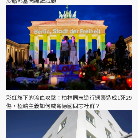
於腦部基因編輯試驗
彩虹旗下的流血攻擊：柏林同志遊行遇襲造成1死29
傷，極端主義如何威脅德國同志社群？