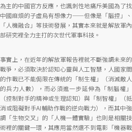
為主的中國官方反應，也諷刺性地痛斥美國為了找
中國麻煩的子虛烏有想像力——但像是「腦控」、
「人機融合」等技術發展，其實本來就是解放軍內
部研究裡全力主打的次世代軍事科技。
事實上，在近年的解放軍報告裡就不斷強調未來的
戰爭，必須取決於認知心靈與人工智慧，人國家間
的作戰已不能侷限在傳統的「制生權」（消滅敵人
的兵力人數），而必須進一步延伸為「制腦權」
（控制對手的精神或生理認知）與「制智權」（抵
消或阻礙對手AI輔助作戰的逆向戰力），而其中強
調「生物交叉」的「人機一體實驗」也則是相關技
術裡的關鍵一環，其應用當然還不到電影「機器戰