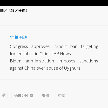
圖／《駭客任務》
推薦閱讀
Congress approves import ban targeting
forced labor in China | AP News
Biden administration imposes sanctions
against China over abuse of Uyghurs
過去24小時
美國
中國