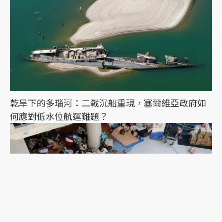
乾旱下的多瑙河：二戰沉船重現，塞爾維亞政府如
何應對低水位航運難題？