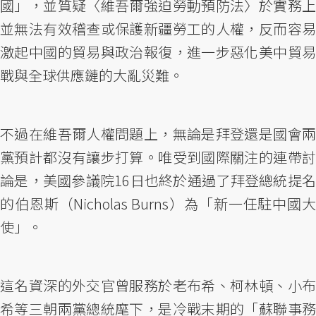
國」，並質疑〈維吾爾強迫勞動預防法〉於實務上
並無法有效稽查或保護新疆勞工的人權，反而容易
激起中國的貿易與政治報復，進一步惡化美中貿易
戰與全球供應鏈的大亂災難。
不過在維吾爾人權問題上，無論是拜登還是國會兩
黨預計都沒有讓步打算。唯受到國際關注的連帶討
論是，美國參議院16日也終於通過了拜登總統提名
的伯恩斯（Nicholas Burns）為「新一任駐中國大
使」。
這名資深的外交官曾服務於老布希、柯林頓、小布
希等三朝兩黨總統麾下，是冷戰末期的「蘇聯事務