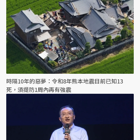
時隔10年的惡夢：令和8年熊本地震目前已知13
死，須提防1周內再有強震