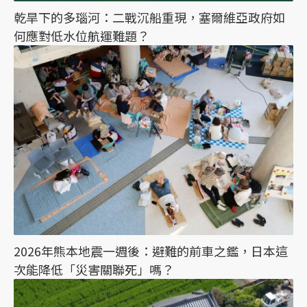
乾旱下的多瑙河：二戰沉船重現，塞爾維亞政府如
何應對低水位航運難題？
2026年熊本地震一週後：避難的前車之鑑，日本這
次能降低「災害關聯死」嗎？