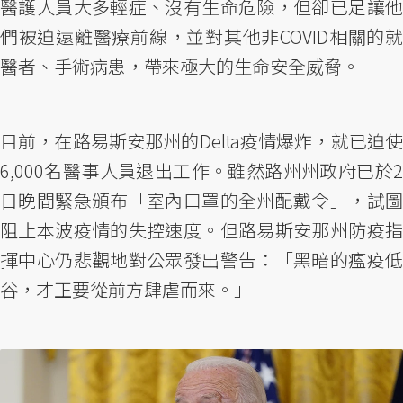
醫護人員大多輕症、沒有生命危險，但卻已足讓他
們被迫遠離醫療前線，並對其他非COVID相關的就
醫者、手術病患，帶來極大的生命安全威脅。
目前，在路易斯安那州的Delta疫情爆炸，就已迫使
6,000名醫事人員退出工作。雖然路州州政府已於2
日晚間緊急頒布「室內口罩的全州配戴令」，試圖
阻止本波疫情的失控速度。但路易斯安那州防疫指
揮中心仍悲觀地對公眾發出警告：「黑暗的瘟疫低
谷，才正要從前方肆虐而來。」