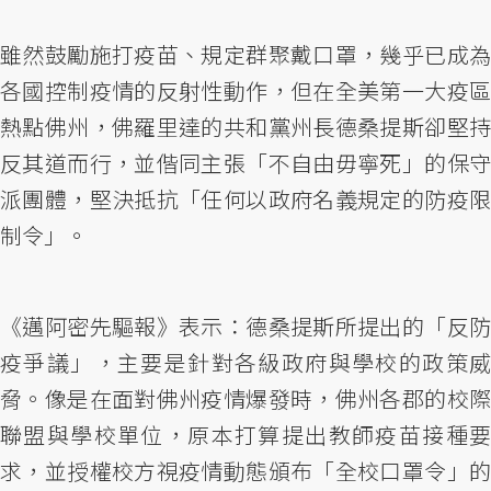
雖然鼓勵施打疫苗、規定群聚戴口罩，幾乎已成為
各國控制疫情的反射性動作，但在全美第一大疫區
熱點佛州，佛羅里達的共和黨州長德桑提斯卻堅持
反其道而行，並偕同主張「不自由毋寧死」的保守
派團體，堅決抵抗「任何以政府名義規定的防疫限
制令」。
《邁阿密先驅報》表示：德桑提斯所提出的「反防
疫爭議」，主要是針對各級政府與學校的政策威
脅。像是在面對佛州疫情爆發時，佛州各郡的校際
聯盟與學校單位，原本打算提出教師疫苗接種要
求，並授權校方視疫情動態頒布「全校口罩令」的