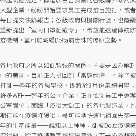
大型企業，紛紛開始要求員工完成疫苗施打，或者
每日提交快篩報告；各級政府與機關行號，也陸續
重新提出「室內口罩配戴令」，希望能透過傳統防
疫機制，盡可能減緩Delta病毒株的燎原之勢。
各地政府之所以如此緊張的關係，主要是因為解封
中的美國，目前正力拼回到「常態經濟」。除了被
打亂一學年的各級學校，即將於9月份集體開學；
許多WFH一整年的公司企業，正在催促員工重返辦
公室崗位；面臨「疫後大缺工」的各地製造業，也
期待能在疫情降緩後，盡可能地快速地補回失落一
年的生產能量——誰知以上種種，卻被Delta疫情橫
空狙擊，除了疫情數字拖垮經濟外，若是染疫趨勢