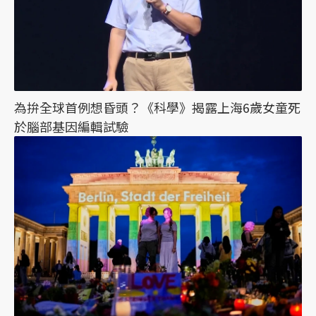
為拚全球首例想昏頭？《科學》揭露上海6歲女童死
於腦部基因編輯試驗