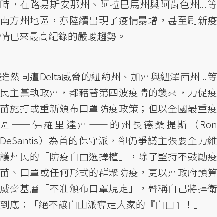
時，在路易斯安那州、阿拉巴馬州與阿肯色州...等
南方州地區，亦陸續出現了疫情暴增，甚至刷新疫
情已來最高紀錄的嚴峻趨勢。
雖然同遭Delta威脅的紐約州、加州與紐澤西州...等
民主黨執政州，都藉著第四波疫情的襲來，力促疫
苗施打或重新頒布口罩防疫政策；但以全國最重疫
區——佛羅里達州——的州長德桑提斯（Ron
DeSantis）為首的保守派，卻仍爭議主張要全力維
護州民的「防疫自由選擇權」，除了堅持不鼓勵疫
苗、口罩或任何形式的群聚防疫，更以州政府預算
威脅基層「不准頒布口罩規定」，聲稱自己將捍衛
到底：「絕不讓自由派奪走大家的『自由』！」