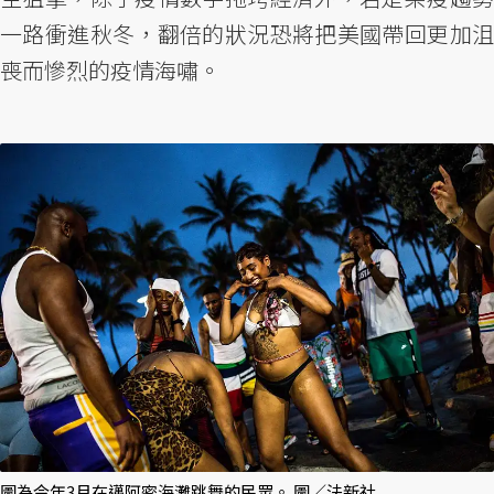
一路衝進秋冬，翻倍的狀況恐將把美國帶回更加沮
喪而慘烈的疫情海嘯。
圖為今年3月在邁阿密海灘跳舞的民眾。 圖／法新社