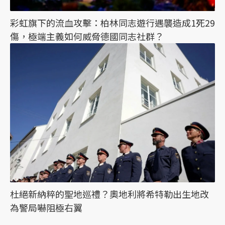
彩虹旗下的流血攻擊：柏林同志遊行遇襲造成1死29
傷，極端主義如何威脅德國同志社群？
杜絕新納粹的聖地巡禮？奧地利將希特勒出生地改
為警局嚇阻極右翼