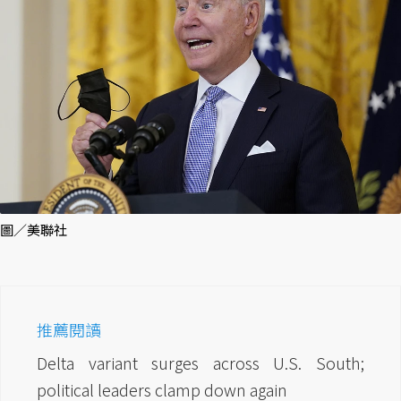
圖／美聯社
推薦閱讀
Delta variant surges across U.S. South;
political leaders clamp down again