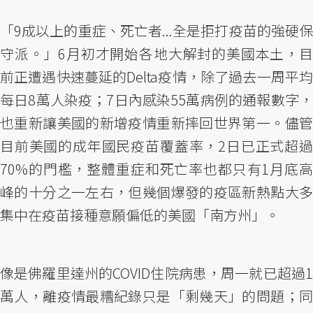
「9成以上的重症、死亡者...全是拒打疫苗的強硬保
守派。」6月初才開始各地大解封的美國本土，目
前正遭遇快速蔓延的Delta疫情，除了過去一周平均
每日8萬人染疫；7日內感染55萬病例的通報數字，
也重新讓美國的新增疫情重新摔回世界第一。儘管
目前美國的成年國民疫苗覆蓋率，2日已正式超過
70%的門檻，整體重症和死亡率也都只有1月底高
峰的十分之一左右，但幾個爆發的疫區新熱點大多
集中在疫苗接種意願偏低的美國「南方州」。
像是佛羅里達州的COVID住院病患，周一就已超過1
萬人，離疫情最糟紀錄只是「剩幾天」的問題；同