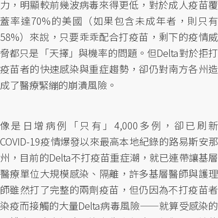
力，明顯較前幾波病毒來得更低，對於成人疫苗覆
蓋率達70%的美國（如果包含未成年者，則只有
58%）來說，只要乖乖配合打疫苗，剩下的疫情威
脅都只是「天擇」與機率的問題。但Delta對於拒打
疫苗者的快速感染與重症趨勢，卻仍對南方各州造
成了醫療緊繃的崩潰風險。
像是日增病例「只有」4,000多例，卻已刷新
COVID-19疫情爆發以來最高本地紀錄的路易斯安那
州，目前的Delta不打疫苗重症潮，就已連帶讓基層
醫療單位大規模感染、隔離，許多基層醫師與護理
師雖然打了完整的兩劑疫苗，但仍因為不打疫苗者
染疫而接觸的大量Delta病毒風險——就算受感染的