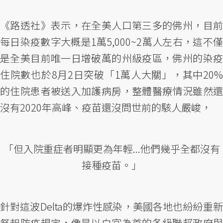
《路透社》表示，在全美人口第三多的佛州，目前
每日染疫數字大概是1萬5,000~2萬人左右，這不僅
是全美目前唯一日增破萬的州級疫區，佛州的染疫
住院數也於8月2日突破「1萬人大關」，其中20%
的住院患者被送入加護病房，整體醫療情況雖然還
沒有2020年高峰、疫苗還沒問世前的駭人嚴峻，
「但入院重症者明顯更為年輕...他們幾乎全都沒有
接種疫苗。」
針對這波Delta的爆炸性感染，美國各地也紛紛重新
祭起防疫規定，像是以白宮為首的各級聯邦政府與