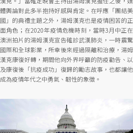
漢克。」當確定晚會主持由湯姆漢克擔任之後，媒
體輿論對此多半抱持好感與肯定。在呼應「團結美
國」的典禮主題之外，湯姆漢克也是疫情困苦的正
面角色；在2020年疫情危機時刻，當時3月中正在
澳洲拍片的湯姆漢克宣告確診武漢肺炎，一時震驚
國際和全球影業，所幸後來經過隔離和治療，湯姆
漢克康復好轉，期間他向外界呼籲的防疫勸告、以
及康復後「抗疫成功」復歸的勵志故事，也都讓他
成為疫情年代之中勇氣、韌性的象徵。