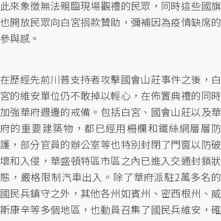
此來象徵無法親臨現場觀禮的民眾，同時這些國旗
也開放民眾向白宮捐款贊助，彌補因為疫情缺席的
參與感。
在歷經先前川普支持者攻擊國會山莊事件之後，白
宮的維安單位仍不敢掉以輕心，在佈置典禮的同時
加強華府週邊的戒備。包括白宮、國會山莊以及華
府的重要建築物，都已經用柵欄和鐵絲網層層防
護，部分官員的辦公室等也特別封閉了門窗以防破
壞和入侵，華盛頓特區市區之內已進入交通封鎖狀
態，嚴格限制汽車出入。除了華府派駐2萬多名的
國民兵鎮守之外，其他各州如賓州、密西根州、威
斯康辛等多個地區，也動員召集了國民兵維安，確