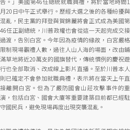
告。」美國第46任總統就職典禮，將於當地時間1
月20日中午正式舉行。歷經大選之後的各種紛擾與
混亂，民主黨的拜登與賀錦麗將會正式成為美國第
46任正副總統，川普政權也會從這一天起完成交接
過渡，告別白宮。今年因為疫情的緣故，白宮嚴格
限制現場觀禮人數，過往人山人海的場面，改由鋪
滿草地將近20萬支的國旗替代，傳統慣例的慶祝遊
行也全部取消、改成線上影片直播。至於川普本人
則已確定不會參加就職典禮，表示將在當天上午直
接離開白宮。但為了嚴防國會山莊攻擊事件的重
演，包括白宮、國會大廈等重要建築目前都已經駐
守國民兵，避免現場再度出現突襲混亂。