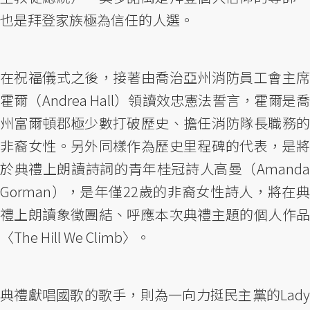
也是拜登家族極為信任的人選。
在祝福儀式之後，接著由喬治亞州消防員工會主席
霍爾（Andrea Hall）領讀效忠憲法誓言，霍爾是喬
州富爾頓郡極少數打破歷史、擔任消防隊長職務的
非裔女性。另外同樣作為歷史里程碑的代表，是將
於典禮上朗讀詩詞的青年桂冠詩人高曼（Amanda
Gorman），是年僅22歲的非裔女性詩人，將在典
禮上朗讀象徵團結、呼應本次典禮主題的個人作品
〈The Hill We Climb〉。
典禮獻唱國歌的歌手，則為一向力挺民主黨的Lady