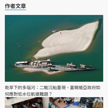
作者文章
乾旱下的多瑙河：二戰沉船重現，塞爾維亞政府如
何應對低水位航運難題？