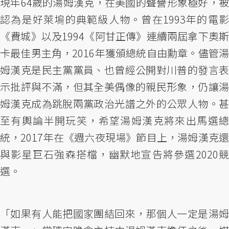
現年64歲的湯姆漢克，在美國的聲譽形象極好，被
認為是好萊塢的典範級人物。曾在1993年的電影
《費城》以及1994《阿甘正傳》連續兩屆拿下奧斯
卡最佳男主角，2016年獲頒總統自由勳章。儘管湯
姆漢克是民主黨黨員、也曾經公開對川普的發言表
示批評與不滿，但其全美偶像的親民形象，仍讓湯
姆漢克成為跳脫兩黨政治光譜之外的公眾人物。甚
至有輿論半開玩笑，希望湯姆漢克將來出馬選總
統，2017年在《週六夜現場》節目上，湯姆漢克還
與影星巨石強森搭檔，幽默地宣告將參選2020競
選。
「如果有人能把國家團結回來，那個人一定是湯姆