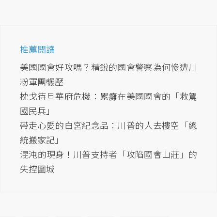
推薦閱讀
美國國會好攻嗎？精銳的國會警察為何慘遭川
粉軍團輾壓
枕戈待旦華府危機：累癱在美國國會的「救駕
國民兵」
帶走心愛的白宮紀念品：川普的人去樓空「總
統搬家記」
混沌的現身！川普支持者「攻陷國會山莊」的
失控圍城