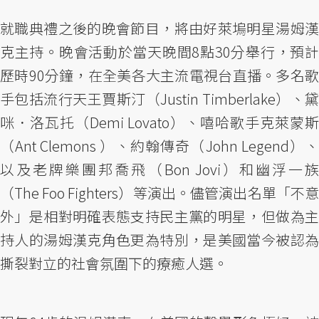
就職典禮之後的晚會節目，將由好萊塢明星湯姆漢
克主持。晚會活動於當天晚間8點30分舉行，預計
歷時90分鐘，在全美各大主流電視台直播。多名歌
手包括流行天王賈斯汀（Justin Timberlake）、黛
咪．洛瓦托（Demi Lovato）、嘻哈歌手克萊蒙斯
（Ant Clemons ）、約翰傳奇（John Legend）、
以及老牌樂團邦喬飛（Bon Jovi）和幽浮一族
（The Foo Fighters）等演出。儘管演出名單「不意
外」是相對明確表態支持民主黨的明星，但做為主
持人的湯姆漢克角色更為特別，是美國當今被認為
撕裂對立的社會氛圍下的療癒人選。