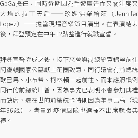
GaGa擔任，同時近期因為手遊廣告而又關注度又
大增的拉丁天后——珍妮佛羅培茲（Jennifer
Lopez）——擔當現場音樂節目演出。在表演結束
後，拜登預定在中午12點整進行就職宣誓。
拜登宣誓完成之後，接下來會與副總統賀錦麗前往
阿靈頓國家公墓獻上花圈致意，同行還會有前總統
歐巴馬、小布希、柯林頓一起前往。而本應照慣例
同行的前總統川普，因為事先已表明不會參加典禮
而缺席，還在世的前總統卡特則因為年事已高（現
年96歲），考量到疫情風險也選擇不出席就職典
禮。