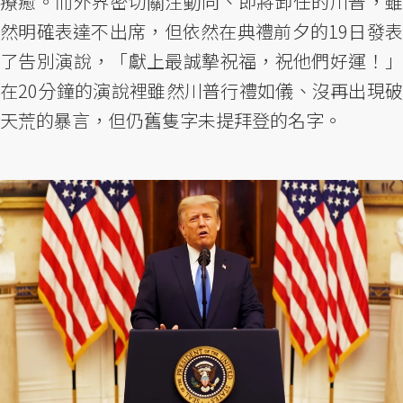
療癒。而外界密切關注動向、即將卸任的川普，雖
然明確表達不出席，但依然在典禮前夕的19日發表
了告別演說，「獻上最誠摯祝福，祝他們好運！」
在20分鐘的演說裡雖然川普行禮如儀、沒再出現破
天荒的暴言，但仍舊隻字未提拜登的名字。