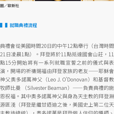
圖／歐新社
▌就職典禮流程
典禮會從美國時間20日的中午12點舉行（台灣時間
21日凌晨1點）。拜登將於11點抵達國會山莊，11
點15分開始將有一系列就職宣誓之前的儀式與表
演，開場的祈禱賜福由拜登家族的老友——耶穌會
神父奧多諾萬神父（Leo J. O'Donovan）和基督教
牧師比曼 （Silvester Beaman）——負責典禮的施
恩祝福。其中奧多諾萬神父與身為天主教的拜登淵
源匪淺（拜登是繼甘迺迪之後，美國史上第二位天
主教徒總統），奧多諾萬是拜登個人信仰的導師、