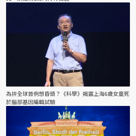
為拚全球首例想昏頭？《科學》揭露上海6歲女童死
於腦部基因編輯試驗