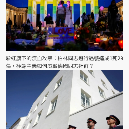
彩虹旗下的流血攻擊：柏林同志遊行遇襲造成1死29
傷，極端主義如何威脅德國同志社群？