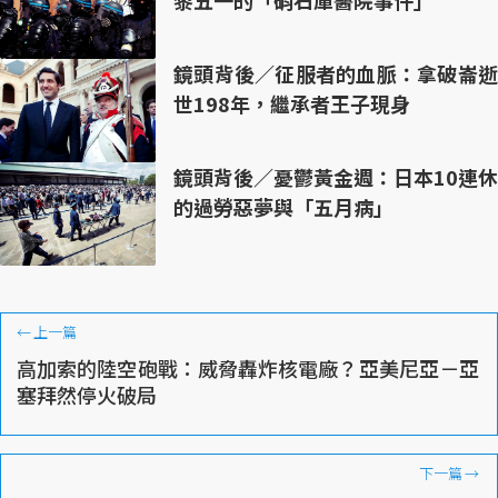
黎五一的「硝石庫醫院事件」
鏡頭背後／征服者的血脈：拿破崙逝
世198年，繼承者王子現身
鏡頭背後／憂鬱黃金週：日本10連休
的過勞惡夢與「五月病」
←
上一篇
高加索的陸空砲戰：威脅轟炸核電廠？亞美尼亞－亞
塞拜然停火破局
下一篇
→