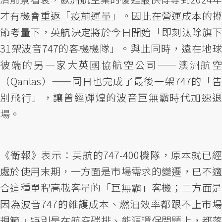
才有機會重返「疫前運量」。因此在營運成本的撙
節考量下，英航決定將於今日開始「即刻汰除旗下
31架波音747的客機機隊」。與此同時，遠在地球
彼端的另一家大英國協航空公司——澳洲航空
（Qantas）——同日也完成了最後一架747的「告
別飛行」，讓曾經輝煌的波音巨無霸時代加速退
場。
《衛報》表示：英航的747-400機隊，原本就已經
處於使用末期，一方面是市場需求的變遷，已不適
合這種單程高載客量的「巨無霸」客機；二方面是
因為波音747的維護成本、燃油效率都跟不上市場
規範，特別是在航空碳排、能源環保問題上，都落