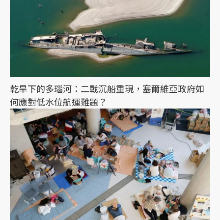
乾旱下的多瑙河：二戰沉船重現，塞爾維亞政府如
何應對低水位航運難題？