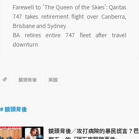
Farewell to 'The Queen of the Skies': Qantas
747 takes retirement flight over Canberra,
Brisbane and Sydney
BA retires entire 747 fleet after travel
downturn
鏡頭背後
英國
# 鏡頭背後
鏡頭背後／攻打病院的暴民謊言？巴