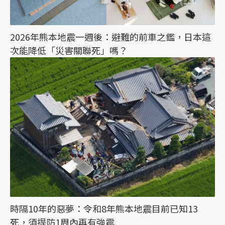
2026年熊本地震一週後：避難的前車之鑑，日本這
次能降低「災害關聯死」嗎？
時隔10年的惡夢：令和8年熊本地震目前已知13
死，須提防1周內再有強震