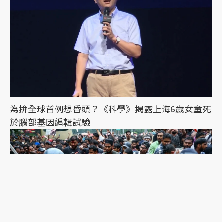
為拚全球首例想昏頭？《科學》揭露上海6歲女童死
於腦部基因編輯試驗