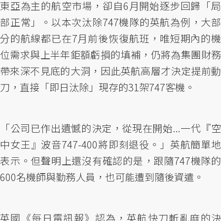
東亞為主的航空市場，卻自6月開始逐步回歸「局
部正常」。以本次汰除747機隊的英航為例，大部
分的航線都已在7月前後恢復航班，唯短期內的機
位需求與上半年鉅額虧損的填補，仍將為集團財務
帶來深不見底的大洞，因此英航高層才決定提前動
刀，直接「即日汰除」現存的31架747客機。
「公司已作出遺憾的決定，從現在開始...一代『空
中女王』波音747-400將即刻退役。」英航簡單地
表示。但聲明上還沒有確認的是，跟隨747機隊的
600名機師與勤務人員，也可能遭到隨後資遣。
英國《每日電訊報》認為，英航快刀斬亂麻的決