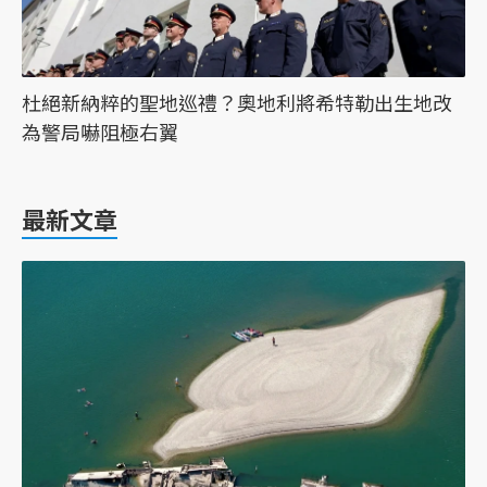
杜絕新納粹的聖地巡禮？奧地利將希特勒出生地改
為警局嚇阻極右翼
最新文章