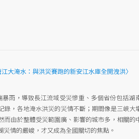
塘江大淹水：與洪災賽跑的新安江水庫全開洩洪〉
端暴雨，導致長江流域受災慘重、多個省份包括湖
記錄，各地淹水洪災的災情不斷；期間像是三峽大
然而由於整體受災範圍廣、影響的城市多，相關的
湖災情的嚴峻，才又成為全國關切的焦點。