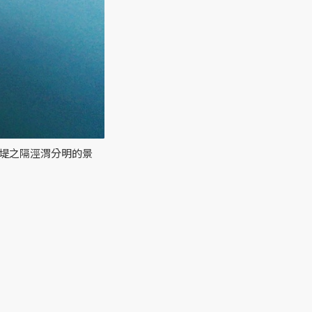
一堤之隔涇渭分明的景