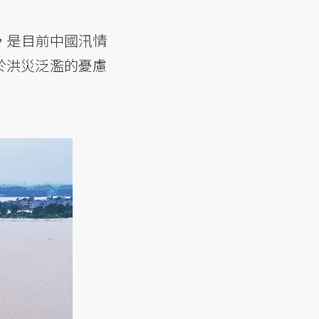
，是目前中國汛情
於洪災泛濫的憂慮