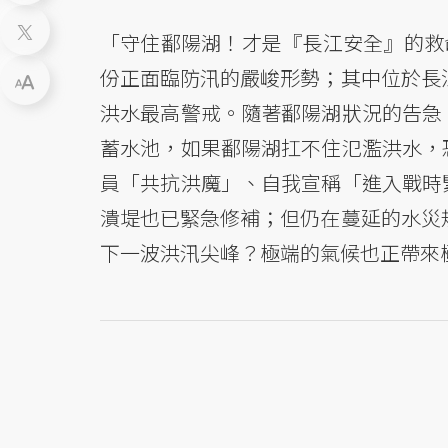
「守住鄱陽湖！才是『長江安全』的救命
份正面臨防汛的嚴峻形勢；其中位於長江
洪水最高警戒。隨著鄱陽湖狀況的告急
蓄水池，如果鄱陽湖扛不住氾濫洪水，
員「共抗洪魔」、自我宣稱「進入戰時
潰堤也已緊急修補；但仍在蔓延的水災規
下一波洪汛尖峰？極端的氣候也正帶來