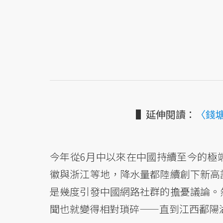
▌延伸閱讀：
〈錢
今年從6月中以來在中國持續至今的極
徽與浙江等地，降水量都陸續創下新高
是幾度引發中國網路社群的擔憂議論。
聞也就變得相對瑣碎——直到江西鄱陽