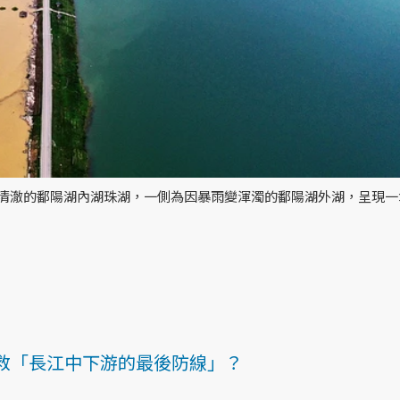
為清澈的鄱陽湖內湖珠湖，一側為因暴雨變渾濁的鄱陽湖外湖，呈現
救「長江中下游的最後防線」？