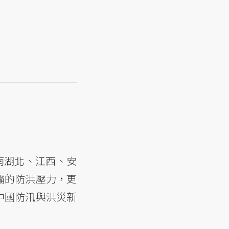
南湖北、江西、安
壩的防洪壓力，更
中國防汛與洪災新