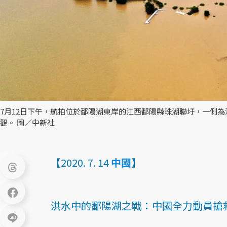
7月12日下午，航拍位於鄱陽湖東岸的江西鄱陽縣珠湖聯圩，一側
觀。 圖／中新社
【2020. 7. 14
中國
】
洪水中的鄱陽湖之戰：中國全力動員搶