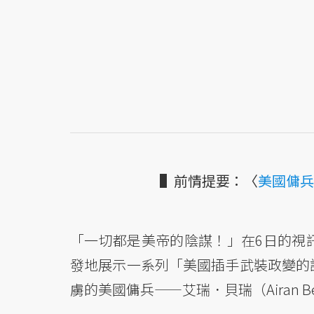
▌前情提要：〈
美國傭兵
「一切都是美帝的陰謀！」在6日的視
發地展示一系列「美國插手武裝政變的
虜的美國傭兵——艾瑞．貝瑞（Airan Be