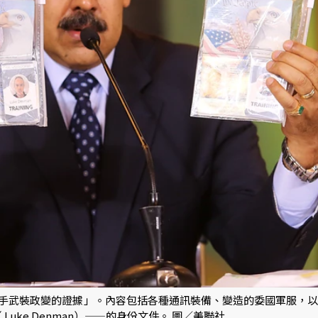
手武裝政變的證據」。內容包括各種通訊裝備、變造的委國軍服，以
（ Luke Denman）——的身份文件。 圖／美聯社