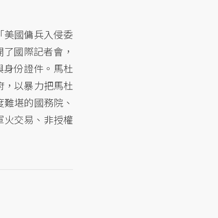
「美國傭兵入侵委
開了國際記者會，
與身份證件。馬杜
府，以暴力把馬杜
度難堪的國務院、
軍火交易、非授權