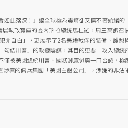
會如此落漆！」讓全球極為震驚卻又摸不著頭緒的
穩居執政寶座的委內瑞拉總統馬杜羅，周三高調召
犯罪自白」，更展示了2名美籍戰俘的裝備、護照
「勾結川普」的政變陰謀，其目的更要「攻入總統
不僅被美國總統川普、國務卿龐佩奧一口否認，極
追查涉案的傭兵集團「美國白銀公司」，涉嫌的非法