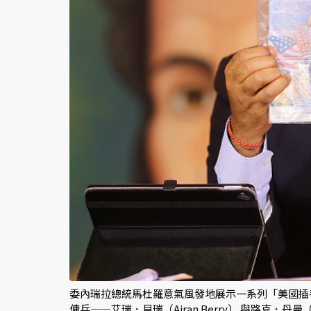
委內瑞拉總統馬杜羅意氣風發地展示一系列「美國插
傭兵——艾瑞．貝瑞（Airan Berry） 與路克．丹曼