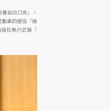
丹曼自白口供」，
星勳章的退役「綠
委內瑞拉執行武裝「