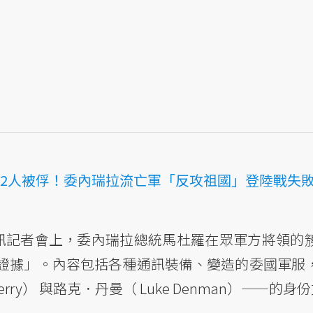
2人被俘！委內瑞拉流亡軍「反攻祖國」登陸戰失
訊記者會上，委內瑞拉總統馬杜羅在眾軍方將領的
證據」。內容包括各種通訊裝備、變造的委國軍服
rry） 與路克．丹曼（ Luke Denman）——的身