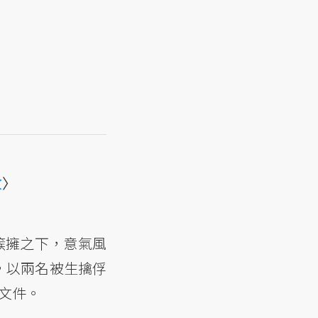
敗
〉
簇擁之下，意氣風
，以兩名被生擒俘
份文件。