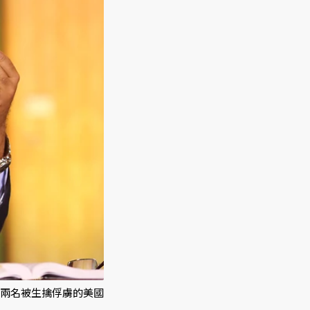
兩名被生擒俘虜的美國