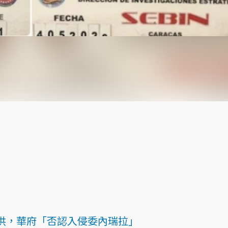
供，華府「否認入侵委內瑞拉」