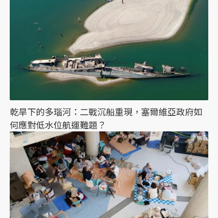
乾旱下的多瑙河：二戰沉船重現，塞爾維亞政府如
何應對低水位航運難題？