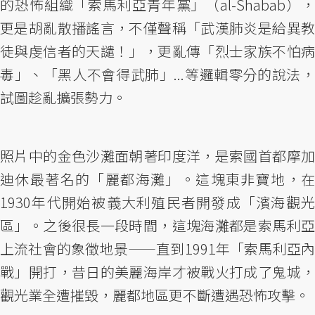
的恐怖組織「索馬利亞青年黨」（al-Shabab），
更是胡亂散播謠言，不僅聲稱「武漢肺炎是給異教
徒與虔信者的天譴！」，更亂傳「烈士家族不怕病
毒」、「黑人不會得武肺」...等邏輯零分的說法，
試圖趁亂擴張勢力。
照片中的金色沙灘面朝著印度洋，是索國首都摩加
迪休最著名的「麗都海灘」。這塊東非寶地，在
1930年代開始被義大利殖民者開發成「濱海觀光
區」。之後很長一段時間，這塊海灘都是索馬利亞
上流社會的象徵地景——直到1991年「索馬利亞內
戰」開打，昔日的美麗海岸才被戰火打成了鬼城，
觀光業全遭摧毀，麗都地區更不斷遭遇恐怖攻擊。