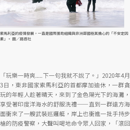
索馬利亞的疫情發展，一直是國際援助組織與非洲鄰國極其擔心的「不安定因
素」。 圖／路透社
「玩樂一時爽.....下一句我就不說了。」2020年4月
3日，東非國家索馬利亞的首都摩加迪休，一群貪
玩的年輕人趁著晴天，來到了金色陽光下的海灘，
享受著印度洋海水的舒服洗禮——直到一群遠方海
面衝來了一艘武裝巡邏艇，岸上也衝進一批手持步
槍的防疫警察，大聲叫喝地命令眾人回家，「滾回