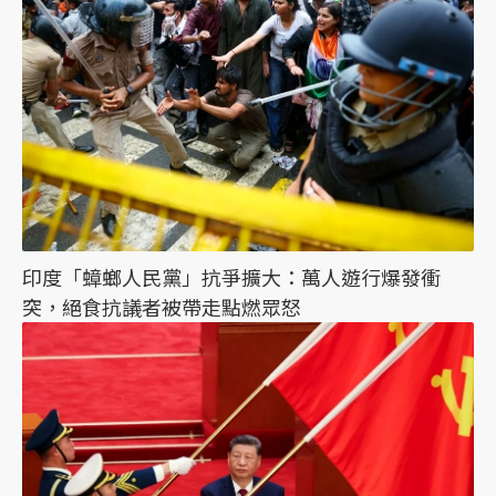
印度「蟑螂人民黨」抗爭擴大：萬人遊行爆發衝
突，絕食抗議者被帶走點燃眾怒