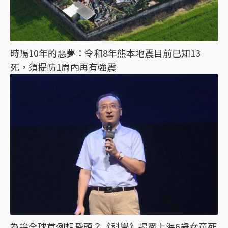
時隔10年的惡夢：令和8年熊本地震目前已知13
死，須提防1周內再有強震
為拚全球首例想昏頭？《科學》揭露上海6歲女童死