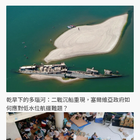
乾旱下的多瑙河：二戰沉船重現，塞爾維亞政府如
何應對低水位航運難題？