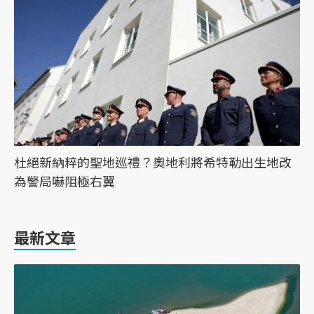
杜絕新納粹的聖地巡禮？奧地利將希特勒出生地改
為警局嚇阻極右翼
最新文章