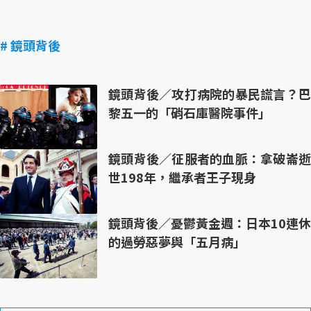
# 鏡頭背後
鏡頭背後／攻打病院的暴民謊言？巴
黎五一的「硝石庫醫院事件」
鏡頭背後／征服者的血脈：拿破崙逝
世198年，繼承者王子現身
鏡頭背後／憂鬱黃金週：日本10連休
的過勞惡夢與「五月病」