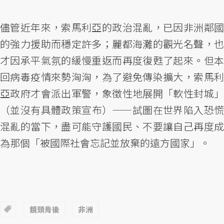
儘管近年來，索馬利亞的政治混亂，已因非洲鄰國
的強力援助而穩定許多；麗都海灘的觀光名聲，也
才因承平氣氛的緩慢重返而再度復甦了起來。但本
回病毒疫情來勢洶洶，為了避免傳染擴大，索馬利
亞政府才會派出軍警，象徵性地展開「軟性封城」
（並沒有具體政策宣布）——試圖在世界陷入恐慌
混亂的當下，盡可能守護國民、不要讓自己再度成
為那個「被國際社會忘記並放棄的遠方國家」。
鏡頭背後
非洲