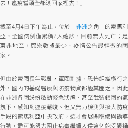
去！瘟疫當頭全都滾回家裡去！」
截至4月4日下午為止，位於「
非洲
之角」的索馬利
亞，全國病例僅累積7人確診，目前無人死亡；是
東非地區，感染數據最少、疫情公告最輕微的國
家。
但由於索國長年戰亂，軍閥割據、恐怖組織橫行之
外，國內的基礎醫療與防疫物資都極其匱乏。因此
在非洲各國紛紛啟動緊急狀態、甚至武裝鎖國的氣
氛下，感知到瘟疫嚴峻、但又無力檢測與擴大防疫
手段的索馬利亞中央政府，這才會展開取締與勸導
行動，盡可能努力阻止病毒繼續入侵這個飽受戰禍