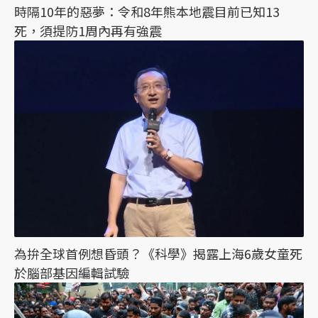
時隔10年的惡夢：令和8年熊本地震目前已知13
死，須提防1周內再有強震
為拚全球首例想昏頭？《科學》揭露上海6歲女童死
於腦部基因編輯試驗