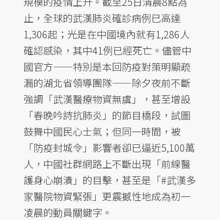
規模的疫情上升。截至25日清晨8點為
止，全球的武漢肺炎確診病例已高達
1,306起；光是在中國境內就有1,286人
確認感染，其中41例已經死亡。儘管中
國官方——特別是本回防疫對策明顯疏
漏的湖北省領導團隊——除夕夜前不斷
強調「武漢醫療物資無虞」，甚至增設
「春晚吟詩抗肺炎」的節目橋段，試圖
鼓舞中國民心士氣；但同一時間，被
「防疫封城令」影響者卻已逼近5,100萬
人，中國社群網路上不斷出現「前線醫
護身心崩潰」的目擊，甚至是「#武漢多
家醫院物資緊張」更震撼性地成為初一
凌晨的動員關鍵字。