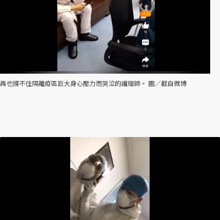
再也撐不住隔離疫區巨大身心壓力而哭泣的護理師。 圖／截自微博