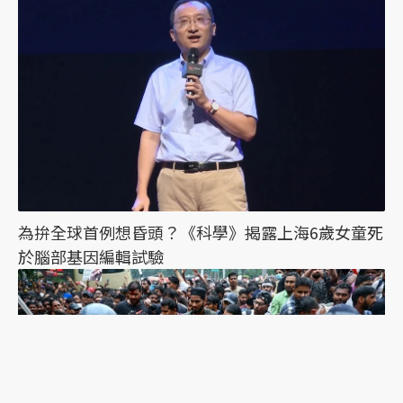
為拚全球首例想昏頭？《科學》揭露上海6歲女童死
於腦部基因編輯試驗