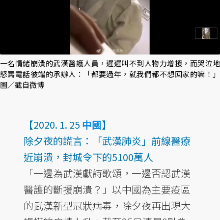
一名情緒崩潰的武漢醫護人員，遲遲叫不到人物力增援，而哭泣地
怒罵電話彼端的承辦人：「都要過年，就我們都不想回家的嘛！」
圖／截自微博
【2020. 1. 25
中國
】
除夕夜的謊言：「武漢肺炎」前線醫療
近崩潰，封城令下的5100萬人
「一邊為武漢獻詩歌頌，一邊否認武漢
醫護的斷援崩潰？」以中國為主要疫區
的武漢新型冠狀病毒，除夕夜再出現大