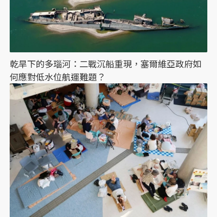
乾旱下的多瑙河：二戰沉船重現，塞爾維亞政府如
何應對低水位航運難題？