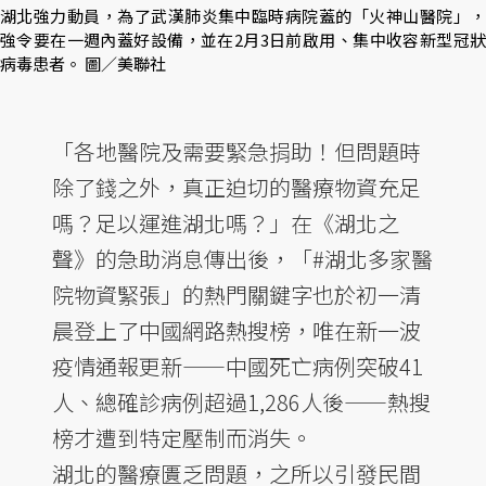
湖北強力動員，為了武漢肺炎集中臨時病院蓋的「火神山醫院」，
強令要在一週內蓋好設備，並在2月3日前啟用、集中收容新型冠狀
病毒患者。 圖／美聯社
「各地醫院及需要緊急捐助！但問題時
除了錢之外，真正迫切的醫療物資充足
嗎？足以運進湖北嗎？」在《湖北之
聲》的急助消息傳出後，「#湖北多家醫
院物資緊張」的熱門關鍵字也於初一清
晨登上了中國網路熱搜榜，唯在新一波
疫情通報更新——中國死亡病例突破41
人、總確診病例超過1,286人後——熱搜
榜才遭到特定壓制而消失。
湖北的醫療匱乏問題，之所以引發民間