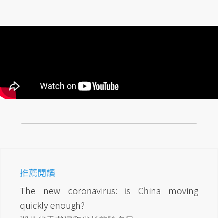
推薦閱讀
The new coronavirus: is China moving
quickly enough?