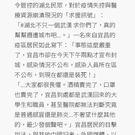
令管控的湖北民眾，對於疫情失控與醫
療資源崩潰現況的「求援訊號」：
「#湖北不只一個武漢 求你們了，真的
幫幫週遭城市吧...。」一名來自宜昌的
疫區居民如此寫下：「事態這麼嚴重
了，宜昌市卻在今天下午兩點才宣布封
城，感染情況不公布，感染人員所在區
不公布，到現在都還是裝死！」
「...大家都很畏懼。酒精賣完了，口罩
也賣完了，宜昌到處都是武漢回來的大
學生和職員，甚至醫院都無法判斷究竟
是普通感冒還是肺炎...不奢望什麼其他
的，最少發個聲吧。」宜昌居民的目擊
說法，與其他中國記者、外國媒體、以