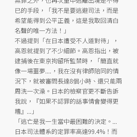
無罪之外，也再次重申逃離出境是不得
已的手段，「我不是要逃避司法，而是
希望能得到公平正義，這是我取回清白
名聲的唯一方法！」
不過提到「在日本遭受不人道對待」，
高恩就提到了不少細節。高恩指出，被
逮捕後在東京拘留所監禁時，「簡直就
像一場噩夢....，我在沒有律師陪同的情
況下，就被審問長達8個小時、還只能兩
周洗一次澡。日本的檢察官更不斷告訴
我說，『如果不認罪的話事情會變得更
糟』...」
「逃亡是我一生當中最困難的決定。...
日本司法體系的定罪率高達99.4%！而