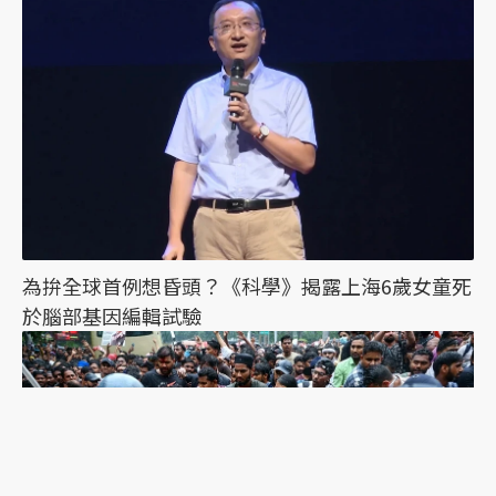
為拚全球首例想昏頭？《科學》揭露上海6歲女童死
於腦部基因編輯試驗