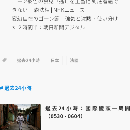
ゴーン被告の会見「逃亡を正当化 到底看過で
きない」 森法相 | NHKニュース
変幻自在のゴーン節 強気と沈黙、使い分け
た２時間半：朝日新聞デジタル
過去24小時
日本
法國
# 過去24小時
過去24小時：國際鏡頭一周間
（0530 - 0604）