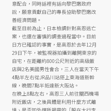
意配合，同時話裡有話向黎巴嫩政府
說，願意貢獻自己的專長協助黎巴嫩改
善經濟問題。
截至目前為止，日本檢調針對高恩逃亡
案，也還在審慎的調查過程當中。目前
日方已確認的事實，是高恩於去年12月
29日下午，被監視器拍攝到離開東京的
自宅，在距離約800公尺附近的高級飯
店與2名美國男性會合，三人在當天下午
4點半左右從JR品川站搭上東海道新幹
線，晚間7點半抵達新大阪站。
在晚上8點左右，高恩三人前往關西機場
附近飯店，之後具體是利用什麼方式離
境、是否如外媒所揭露的「躲在大行李