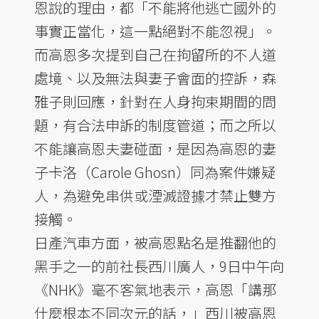
恩說的理由，都「不能將他逃亡國外的
事實正當化，這一點絕對不能忽視」。
而高恩多次提到自己在拘留所的不人道
處境、以及無法與妻子會面的控訴，森
雅子則回應，針對在人身拘束期間的問
題，有合法申訴的制度管道；而之所以
不能讓高恩夫妻碰面，是因為高恩的妻
子卡洛（Carole Ghosn）同為案件嫌疑
人，為避免串供或湮滅證據才禁止雙方
接觸。
日產汽車方面，被高恩點名是推翻他的
黑手之一的前社長西川廣人，9日中午向
《NHK》毫不客氣地表示，高恩「講那
什麼根本不同次元的話，」西川被高恩