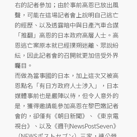
右的記者參加；由於事前高恩已放出風
聲，可能在這場記者會上說明自己逃亡
的經歷、以及透露暗中與日產汽車合謀
「推翻」高恩的日本政府高層人士。高
恩逃亡案原本就已經撲朔迷離、眾說紛
紜，因此記者會的召開就更加倍受外界
矚目。
而做為當事國的日本，加上這次又被高
恩點名「有日方政府人士涉入」，日本
媒體事前也是嚴陣以待，但令人意外的
是，獲得邀請能參加高恩在黎巴嫩記者
會的，卻僅有《朝日新聞》、《東京電
視台》、以及《週刊NewsPostSeven》
（NEWSポストセブン）三家，連公營