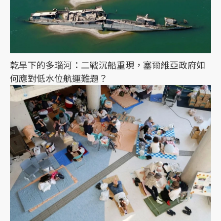
乾旱下的多瑙河：二戰沉船重現，塞爾維亞政府如
何應對低水位航運難題？