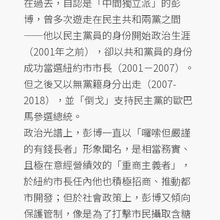
在過去，自認是「中間獨立派」的彭
博，曾多次遊走在民主共和兩黨之間
——他以民主黨員的身份開始政治生涯
（2001年之前），卻以共和黨員的身份
成功當選紐約市市長（2001－2007）。
但之後又以無黨籍身分出走（2007-
2018），並「倒戈」支持民主黨的歐巴
馬參選總統。
政治光譜上，彭博一直以「囉嗦但嚴謹
的有錢長者」形象聞名，是相當務實、
且極在意經營績效的「重商主義者」，
於紐約市長任內他也積極招商、推動都
市開發；但於社會政策上，彭博又傾向
保護管制，像是為了打擊市民攝取含糖