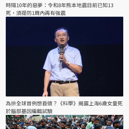
時隔10年的惡夢：令和8年熊本地震目前已知13
死，須提防1周內再有強震
為拚全球首例想昏頭？《科學》揭露上海6歲女童死
於腦部基因編輯試驗