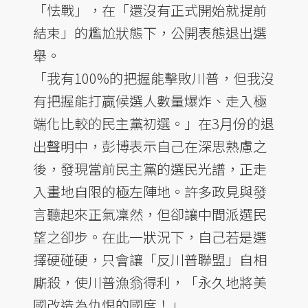
「怯戰」，在「還沒有正式開始就提前
結束」的尷尬狀態下，公開表態退出選
舉。
「我有100%的把握能擊敗川普，但我沒
有把握能打贏候選人數量爆炸、走入極
端化比較的民主黨初選。」在3月份的退
出聲明中，彭博表示自己在深思熟慮之
後，發現當前民主黨的選民光譜，正走
入畫地自限的極左陣地。許多政見與發
言聽起來正氣凜然，但卻讓中間派選民
望之卻步。在此一狀況下，自己若是選
擇硬碰硬，只會讓「反川普聯盟」自相
廝殺，使川普漁翁得利，「永久地將美
國改造為仇恨的國度！」