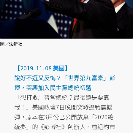
圖／法新社
【2019. 11. 08
美國
】
說好不選又反悔？「世界第九富豪」彭
博，突襲加入民主黨總統初選
「想打敗川普當總統？最後還是要靠
我！」美國政壇7日晚間突發選戰震撼
彈，原本在3月份已公開放棄「2020總
統夢」的《彭博社》創辦人、前紐約市