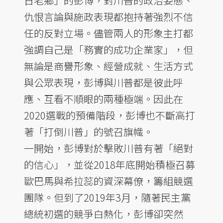
日老鄉」的彭博，對川普的政治姿態、
仇恨言論與施政表現都抱持著強烈不信
任的反對立場。儘管兩人的形象主打都
強調自己是「務實的成功企業家」，但
無論是商譽形象、經營成就、生活方式
與公眾表現，彭博與川普都是彼此呼
應、互看不順眼的兩種極端。因此在
2020選戰的預備階段，彭博也不斷高打
著「打倒川普」的號召旗幟。
一開始，彭博對於擊敗川普有著「絕對
的信心」，並從2018年底開始積極召募
歐巴馬與希拉蕊的資深幕僚，籌組競選
團隊。但到了2019年3月，隨著民主黨
總統初選的競爭白熱化，彭博卻突然