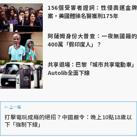
156個受害者證詞：性侵奧運金牌
案，美國體操名醫獲刑175年
阿薩姆身份大普查：一夜無國籍的
400萬「假印度人」？
共享退場：巴黎「城市共享電動車」
Autolib全面下線
←
上一篇
打擊電玩成癮的絕招？中國嚴令：晚上10點18歲以
下「強制下線」