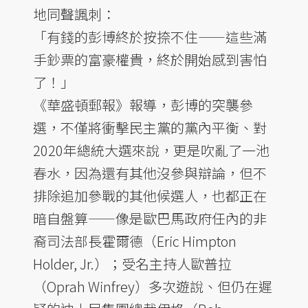
地同聲諷刺：
「有錢的彭博終於按捺不住——這些滿
手鈔票的富豪權貴，終於開始感到害怕
了！」
《華盛頓郵報》報導，彭博的突襲參
選，不僅將衝擊民主黨的黨內平衡、對
2020年總統大選來說，更是吹亂了一池
春水，因為還有其他沒參與辯論，但不
排除追加參戰的其他候選人，也都正在
暗自盤算——像是歐巴馬政府任內的非
裔司法部長霍爾德（Eric Himpton
Holder, Jr.）；受名主持人歐普拉
（Oprah Winfrey）多次遊說、但仍在遲