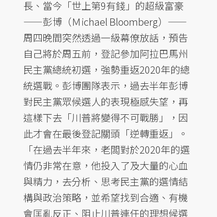
長、當今「世上第9有錢」的超級富豪
——彭博（Ｍichael Bloomberg）——
周四晚間突然透過一級幕僚放話，預告
自己將於周五前，登記參加阿拉巴馬州
民主黨總統初選，強勢重返2020年的總
統選戰。彭博團隊表示，過去半年彭博
對民主黨眾候選人的表現極感失望，再
這樣下去「川普將變得不可戰勝」，因
此才會在最後登記關頭「逆轉重返」。
「在過去半年來，老闆對於2020年的選
情仍非常在意，他投入了及大量的心血
與精力，去分析、思考民主黨的選情結
構與政治策略，並希望找到合適、有機
會匡亂反正、阻止川普連任的理想候選