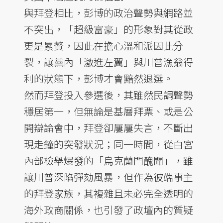
與拜登相比，彭博的政治聲勢與網路並
不突出，「超級富豪」的形象對其從政
更是累贅，因此在擔心溫和派因此分
裂，讓黨內「激進左翼」與川普漁翁得
利的狀態下，彭博才會黯然退選。
然而拜登投入參選後，其雖然民調聲勢
穩居第一，但無論是基層拜票、或是公
開辯論會中，拜登卻屢屢失言，不斷出
現走鐘的突發狀況；同一時間，從白宮
內部檢舉爆發的「烏克蘭門醜聞」，雖
讓川普深陷彈劾風暴，但作為彼端事主
的拜登家族，其複雜且未必完全透明的
海外政商關係，也引發了政壇內的質疑