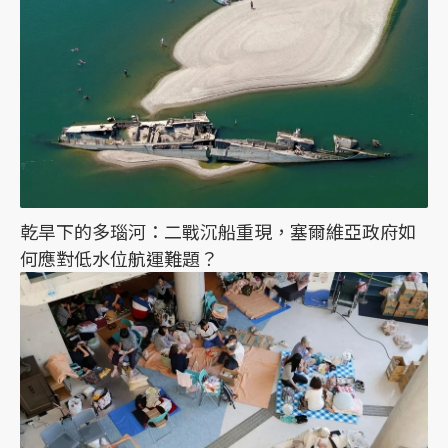
乾旱下的多瑙河：二戰沉船重現，塞爾維亞政府如
何應對低水位航運難題？