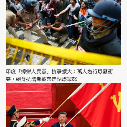
印度「蟑螂人民黨」抗爭擴大：萬人遊行爆發衝
突，絕食抗議者被帶走點燃眾怒