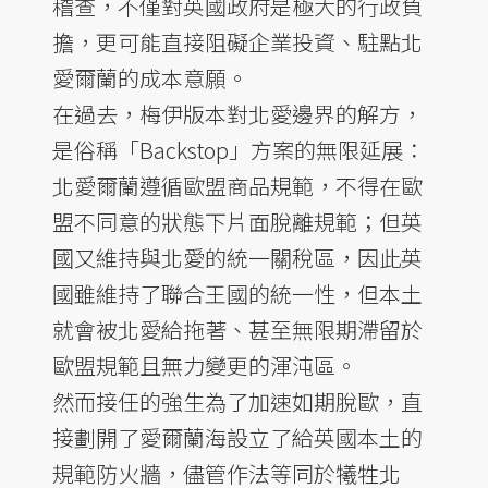
稽查，不僅對英國政府是極大的行政負
擔，更可能直接阻礙企業投資、駐點北
愛爾蘭的成本意願。
在過去，梅伊版本對北愛邊界的解方，
是俗稱「Backstop」方案的無限延展：
北愛爾蘭遵循歐盟商品規範，不得在歐
盟不同意的狀態下片面脫離規範；但英
國又維持與北愛的統一關稅區，因此英
國雖維持了聯合王國的統一性，但本土
就會被北愛給拖著、甚至無限期滯留於
歐盟規範且無力變更的渾沌區。
然而接任的強生為了加速如期脫歐，直
接劃開了愛爾蘭海設立了給英國本土的
規範防火牆，儘管作法等同於犧牲北