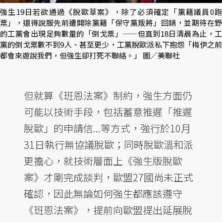
強生19日若欲通過《脫歐草案》，除了必須確定「黨籍議員0跑
票」，還得說服先前遭開除黨籍「保守黨叛將」回鍋，並期待在野
的工黨會出現足夠數量的「倒戈票」——但直到18日清晨為止，工
黨的倒戈票數不到9人、甚至更少，工黨脫歐派私下抱怨「梅伊之前
都會來遊說我們，但強生卻打死不聯絡。」 圖／美聯社
但就算《班恩法案》制約，強生方面仍
可能以技術手段，包括蓄意推遲「推遲
脫歐」的申請信...等方式，強行於10月
31日執行無協議脫歐；同時脫歐溫和派
更擔心，就技術層面上《強生版脫歐
案》才剛完成談判，歐盟27國尚未正式
確認，因此無論如何強生都應該遵守
《班恩法案》，提前向歐盟提出延展脫