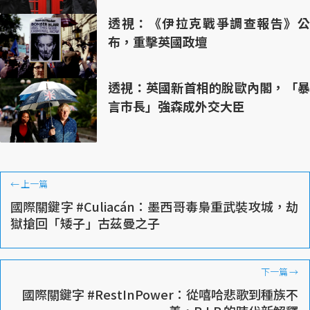
透視：《伊拉克戰爭調查報告》公
布，重擊英國政壇
透視：英國新首相的脫歐內閣，「暴
言市長」強森成外交大臣
←
上一篇
國際關鍵字 #Culiacán：墨西哥毒梟重武裝攻城，劫
獄搶回「矮子」古茲曼之子
下一篇
→
國際關鍵字 #RestInPower：從嘻哈悲歌到種族不