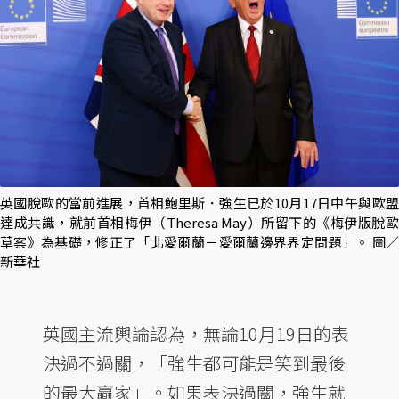
英國脫歐的當前進展，首相鮑里斯．強生已於10月17日中午與歐盟
達成共識，就前首相梅伊（Theresa May）所留下的《梅伊版脫歐
草案》為基礎，修正了「北愛爾蘭－愛爾蘭邊界界定問題」。 圖／
新華社
英國主流輿論認為，無論10月19日的表
決過不過關，「強生都可能是笑到最後
的最大贏家」。如果表決過關，強生就