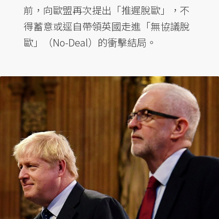
前，向歐盟再次提出「推遲脫歐」，不
得蓄意或逕自帶領英國走進「無協議脫
歐」（No-Deal）的衝擊結局。