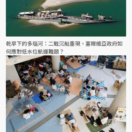
乾旱下的多瑙河：二戰沉船重現，塞爾維亞政府如
何應對低水位航運難題？