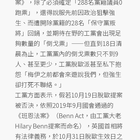
案》，除了必須確定「288名黨籍議員0
跑票」，還得說服先前因政治狙擊強
生、而遭開除黨籍的28名「保守黨叛
將」回鍋，並期待在野的工黨會出現足
夠數量的「倒戈票」——但直到18日清
晨為止，工黨黨內的倒戈票數只不到9
人、甚至更少，工黨脫歐派甚至私下抱
怨「梅伊之前都會來遊說我們，但強生
卻打死不聯絡。」
工黨方面表示，假若10月19日脫歐提案
被否決，依照2019年9月國會通過的
《班恩法案》（Benn Act，由工黨大老
Hilary Benn提案而命名），英國首相將
有法律義務，於10月31日脫歐生效日之