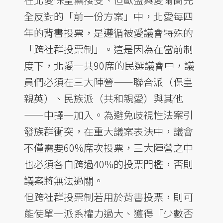
全反對的「前一份方案」中，北愛每四
年的背書投票，是遵循被愛議會特殊的
「跨社群投票制」。這是因為在當前制
度下，北愛一共90席的民選議會中，議
員們必須在三大陣營——聯合派（保皇
親英）、民族派（共和親愛）與其他
——中擇一加入。為避免歧視性法案引
發族群衝突，在重大議案表決中，議會
不僅需要60%席次投票，三大陣營之中
也必須各自跨過40%的投票門檻，否則
議案將無法過關。
但跨社群投票制若用於背書投票，則可
能使單一派系權力過大、獲得「少數否