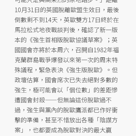
10月31日的英國脫離歐盟生效日，最後
倒數剩不到14天，英歐雙方17日終於在
馬拉松式地夜戰談判後，確認了新一版
本的《強生首相版脫歐協議草案》；英
國國會亦將於本周六，召開自1982年福
克蘭群島戰爭爆發以來第一次的周末特
殊議程，緊急表決《強生版脫歐》。但
政壇估算，國會席次已失去絕對多數的
強生，極可能會以「個位數」的差距慘
遭國會封殺——但無論這份脫歐過不
過，強生與黨內的脫歐鷹派都已作好衝
擊的準備，甚至不惜放出各種「陰謀方
案」，也都要成為脫歐對決的最大贏