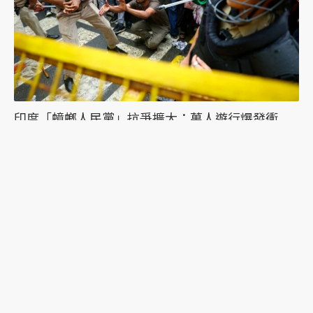
印度「蟑螂人民黨」抗爭擴大：萬人遊行爆發衝
突，絕食抗議者被帶走點燃眾怒