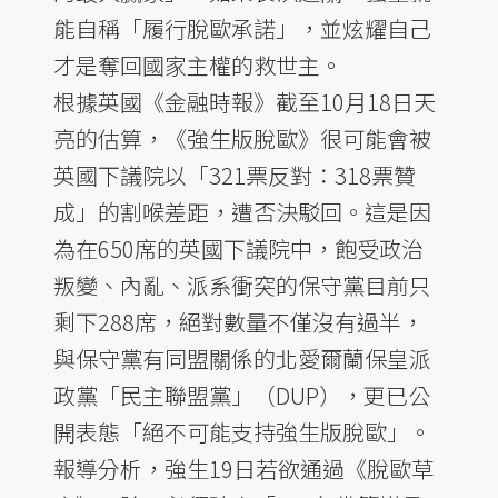
能自稱「履行脫歐承諾」，並炫耀自己
才是奪回國家主權的救世主。
根據英國《金融時報》截至10月18日天
亮的估算，《強生版脫歐》很可能會被
英國下議院以「321票反對：318票贊
成」的割喉差距，遭否決駁回。這是因
為在650席的英國下議院中，飽受政治
叛變、內亂、派系衝突的保守黨目前只
剩下288席，絕對數量不僅沒有過半，
與保守黨有同盟關係的北愛爾蘭保皇派
政黨「民主聯盟黨」（DUP），更已公
開表態「絕不可能支持強生版脫歐」。
報導分析，強生19日若欲通過《脫歐草