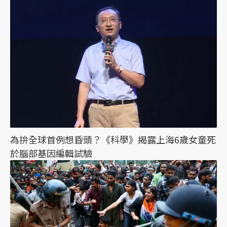
為拚全球首例想昏頭？《科學》揭露上海6歲女童死
於腦部基因編輯試驗