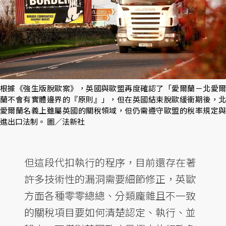
根據《強生版脫歐案》，英國與歐盟再度確認了「愛爾蘭－北愛爾
蘭不會有實體邊界的『原則』」，但在英國結束脫歐緩衝期後，北
愛爾蘭名義上雖屬英國的關稅領域，但仍需遵守歐盟的稅率規定與
進出口法制。 圖／法新社
但這段代扣執行的程序，目前還存在著
許多技術性的漏洞需要細節修正，英歐
方面各種零零總總、分類龐雜且不一致
的關稅項目要如何清楚認定、執行、並