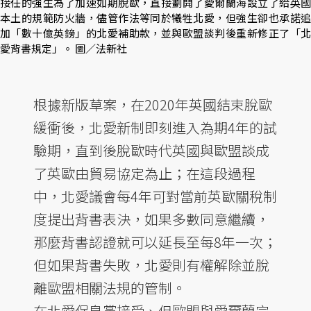
接任的強生為了加速如期脫歐，直接劃開了愛爾蘭海設立了給英國
本土的規範防火牆，儘管作法等同於犧牲北愛，但強生卻也承諾追
加「數十億英鎊」的北愛補助款，並與歐盟談判後重新修正了「北
愛背書規定」。 圖／法新社
根據新版草案，在2020年英國結束脫歐
緩衝後，北愛新制即刻進入為期4年的試
驗期，直到後脫歐時代英國與歐盟談成
了英歐由貿易協定為止；在這段過程
中，北愛議會每4年可對當前英歐關稅制
度提出背書表決，如果多數同意繼續，
那麼背書認證就可以延長至每8年一次；
但如果背書失敗，北愛則有權解除並脫
離歐盟相關法規的管制。
在北愛保皇黨接受、但歐盟與愛爾蘭完