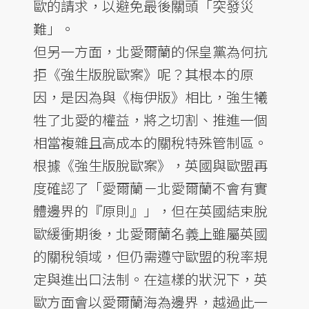
歐的請求，以避免最後關頭「突發災
難」。
但另一方面，北愛爾蘭的保皇黨為何抗
拒《強生版脫歐案》呢？其根本的原
因，是因為與《梅伊版》相比，強生犧
牲了北愛的權益，將之切割、推進一個
相當複雜且高成本的關稅特殊管制區。
根據《強生版脫歐案》，英國與歐盟再
度確認了「愛爾蘭－北愛爾蘭不會有實
體邊界的『原則』」，但在英國結束脫
歐緩衝期後，北愛爾蘭名義上雖屬英國
的關稅領域，但仍需遵守歐盟的稅率規
定與進出口法制。在這樣的狀況下，英
歐方面會以愛爾蘭海為邊界，越過此一