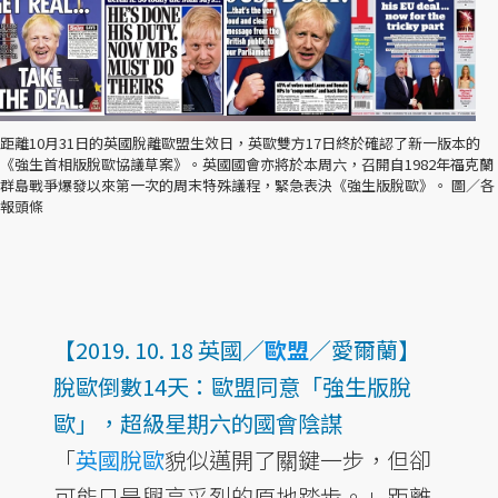
距離10月31日的英國脫離歐盟生效日，英歐雙方17日終於確認了新一版本的
《強生首相版脫歐協議草案》。英國國會亦將於本周六，召開自1982年福克蘭
群島戰爭爆發以來第一次的周末特殊議程，緊急表決《強生版脫歐》。 圖／各
報頭條
【2019. 10. 18 英國／
歐盟
／愛爾蘭】
脫歐倒數14天：歐盟同意「強生版脫
歐」，超級星期六的國會陰謀
「
英國脫歐
貌似邁開了關鍵一步，但卻
可能只是興高采烈的原地踏步。」距離