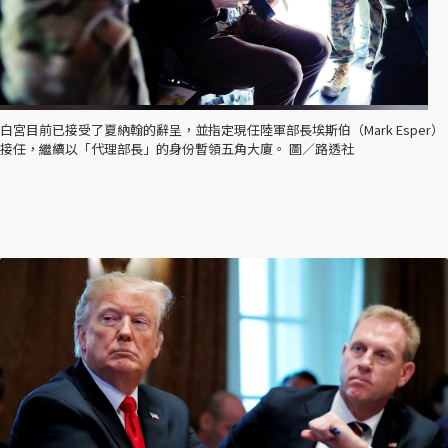
白宮目前已接受了夏納翰的辭呈，並指定現任陸軍部長埃斯伯（Mark Esper）
接任，繼續以「代理部長」的身份暫領五角大廈。 圖／路透社