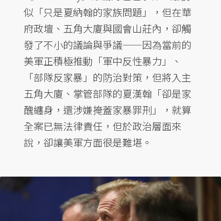
似「只是夏納翰的家族問題」，但在華
府政壇、五角大廈與國會山莊內，卻觸
發了不小的議論與爭議——因為當前的
美軍正積極推動「軍中反性暴力」、
「部隊反家暴」的防治對策，但將入主
五角大廈、掌管部隊的夏漢翰「卻是家
醜纏身，還涉嫌掩蓋家暴罪刑」，就算
全案已無法律責任，但於政治層面來
說，卻讓美軍方面很是難堪。