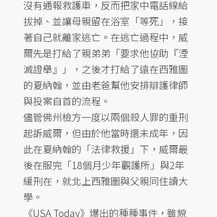
沒有通報救護車，反而把家中電話線給
拔掉、並讓母親留在浴室「等死」，接
著自己就離家逃亡。在逃亡過程中，威
爾先是打給了親弟弟「要求他協助『湮
滅證舉』」，之後才打給了遠在西雅圖
的夏納翰，並由老爸幫他安排辯護律師
與投案自首的流程。
儘管佛州檢方一度以兩個殺人罪的重刑
起訴威爾，但由於他當時還未成年，因
此在夏納翰的「法律救援」下，威爾最
後在服完「18個月少年觀護所」與2年
緩刑在，就北上西雅圖與父親同住讀大
學。
《USA Today》爆出的種種事件，雖貌