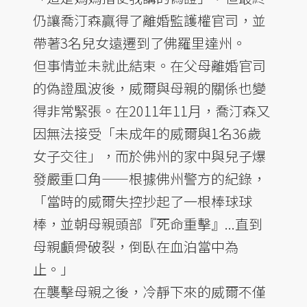
仍讓喬汀森贏得了離婚監護權官司，並
帶著3名兒女遠遷到了佛羅里達州。
但事情並未就此結束。在父母離婚官司
的偽證風波後，威爾與母親的關係也變
得非常緊張。在2011年11月，喬汀森又
因無法接受「未成年的威爾與1名36歲
女子交往」，而於佛州的家中與兒子爆
發嚴重口角——根據佛州警方的紀錄，
「當時的威爾失控抄起了一根棒球球
棒，並朝母親頭部『死命重擊』...直到
母親顱骨破裂，倒臥在血泊當中為
止。」
在襲擊母親之後，冷靜下來的威爾不僅