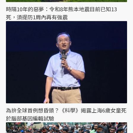
時隔10年的惡夢：令和8年熊本地震目前已知13
死，須提防1周內再有強震
為拚全球首例想昏頭？《科學》揭露上海6歲女童死
於腦部基因編輯試驗