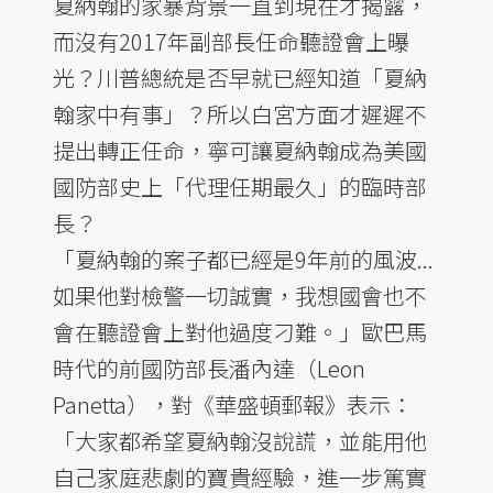
夏納翰的家暴背景一直到現在才揭露，
而沒有2017年副部長任命聽證會上曝
光？川普總統是否早就已經知道「夏納
翰家中有事」？所以白宮方面才遲遲不
提出轉正任命，寧可讓夏納翰成為美國
國防部史上「代理任期最久」的臨時部
長？
「夏納翰的案子都已經是9年前的風波...
如果他對檢警一切誠實，我想國會也不
會在聽證會上對他過度刁難。」歐巴馬
時代的前國防部長潘內達（Leon
Panetta），對《華盛頓郵報》表示：
「大家都希望夏納翰沒說謊，並能用他
自己家庭悲劇的寶貴經驗，進一步篤實