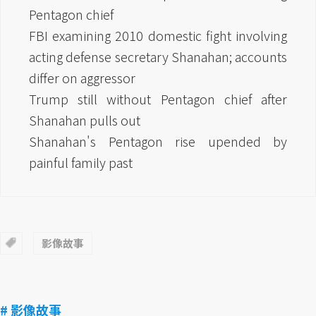
Pentagon chief
FBI examining 2010 domestic fight involving
acting defense secretary Shanahan; accounts
differ on aggressor
Trump still without Pentagon chief after
Shanahan pulls out
Shanahan's Pentagon rise upended by
painful family past
影像故事
# 影像故事