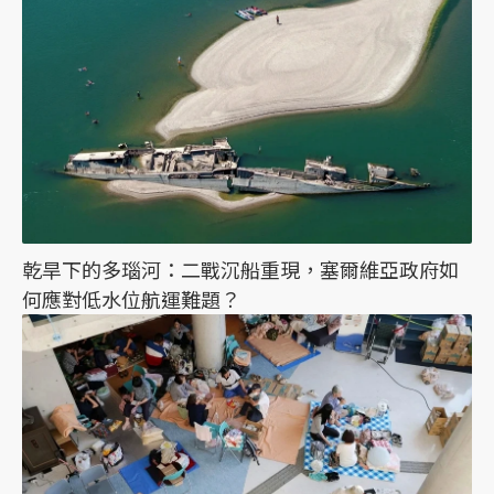
乾旱下的多瑙河：二戰沉船重現，塞爾維亞政府如
何應對低水位航運難題？