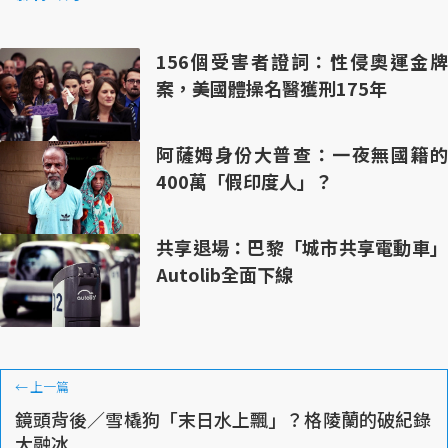
156個受害者證詞：性侵奧運金牌
案，美國體操名醫獲刑175年
阿薩姆身份大普查：一夜無國籍的
400萬「假印度人」？
共享退場：巴黎「城市共享電動車」
Autolib全面下線
←
上一篇
鏡頭背後／雪橇狗「末日水上飄」？格陵蘭的破紀錄
大融冰