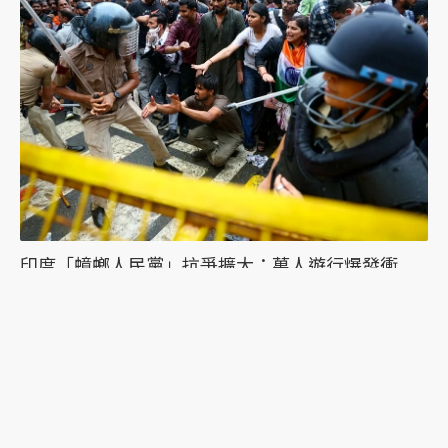
印度「蟑螂人民黨」抗爭擴大：萬人遊行爆發衝
突，絕食抗議者被帶走點燃眾怒