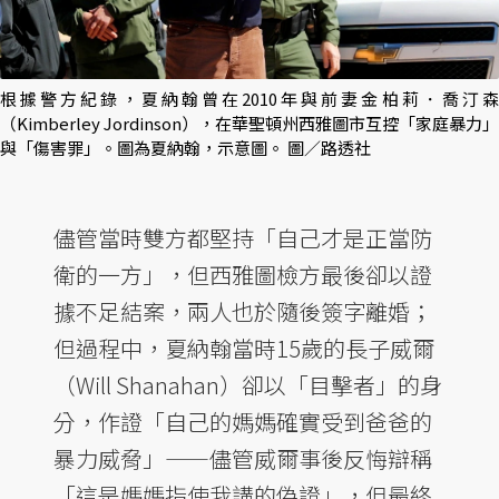
根據警方紀錄，夏納翰曾在2010年與前妻金柏莉．喬汀森
（Kimberley Jordinson），在華聖頓州西雅圖市互控「家庭暴力」
與「傷害罪」。圖為夏納翰，示意圖。 圖／路透社
儘管當時雙方都堅持「自己才是正當防
衛的一方」，但西雅圖檢方最後卻以證
據不足結案，兩人也於隨後簽字離婚；
但過程中，夏納翰當時15歲的長子威爾
（Will Shanahan）卻以「目擊者」的身
分，作證「自己的媽媽確實受到爸爸的
暴力威脅」——儘管威爾事後反悔辯稱
「這是媽媽指使我講的偽證」，但最終