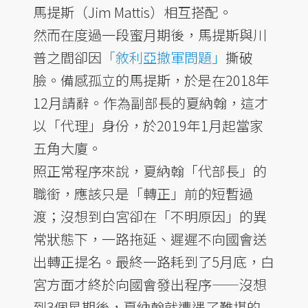
馬提斯（Jim Mattis）相互搭配。
然而在度過一段蜜月期後，馬提斯與川
普之間卻因
「敘利亞撤軍問題」
撕破
臉。備感孤立的馬提斯，於是在2018年
12月請辭。作為副部長的夏納翰，這才
以「代理」身份，於2019年1月起當家
五角大廈。
照正常程序來說，夏納翰「代部長」的
職銜，應該只是「轉正」前的短暫過
渡；沒想到白宮卻在「不明原因」的異
常狀態下，一路拖延、遲遲不向國會送
出轉正提名。最終一路耗到了5月底，白
宮方面才終於向國會發出程序——沒想
到3個星期後，夏納翰就遭遇了難堪的