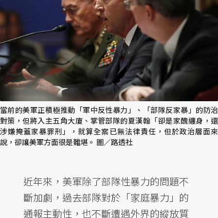
當前的美軍正積極推動「軍中反性暴力」、「部隊反家暴」的防治
對策，但將入主五角大廈、掌管部隊的夏漢翰「卻是家醜纏身，還
涉嫌掩蓋家暴罪刑」，就算全案已無法律責任，但於政治層面來
說，卻讓美軍方面很是難堪。 圖／路透社
近年來，美軍除了部隊性暴力的問題不
斷加劇，過去部隊對於「家庭暴力」的
通報主動性，也不斷遭遇外界的縱放質