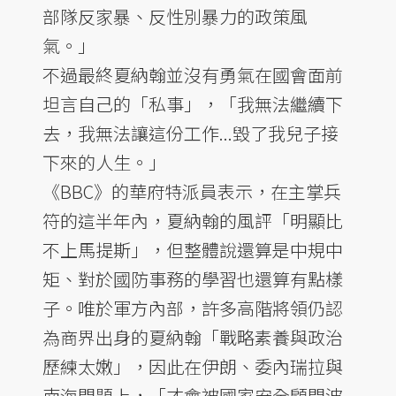
部隊反家暴、反性別暴力的政策風
氣。」
不過最終夏納翰並沒有勇氣在國會面前
坦言自己的「私事」，「我無法繼續下
去，我無法讓這份工作...毀了我兒子接
下來的人生。」
《BBC》的華府特派員表示，在主掌兵
符的這半年內，夏納翰的風評「明顯比
不上馬提斯」，但整體說還算是中規中
矩、對於國防事務的學習也還算有點樣
子。唯於軍方內部，許多高階將領仍認
為商界出身的夏納翰「戰略素養與政治
歷練太嫩」，因此在伊朗、委內瑞拉與
南海問題上，「才會被國家安全顧問波