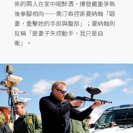
係的兩人在家中喝醉酒，爆發嚴重爭執
後拳腳相向——喬汀森控訴夏納翰「毆
妻，重擊她的手部與腹部」；夏納翰則
反稱「是妻子失控動手，我只是自
衛」。