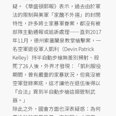
疑。《華盛頓郵報》表示，過去由於軍
法的限制與美軍「家醜不外揚」的封閉
特性，許多將士家暴軍眷案，都沒有被
部隊主動通報或追訴處理——直到2017
年11月，德州索塞蘭泉教堂槍擊案，一
名空軍退役軍人凱利（Devin Patrick
Kelley）持半自動步槍無差別掃射、殺
死了26人後，外界才發現：「凱利服役
期間，曾有嚴重的家暴狀況，但竟沒被
空軍登錄案底，這才讓他在退伍後得以
『合法』買到半自動步槍這類管制武
器。」
除此之外，國會方面也深表疑惑：為何